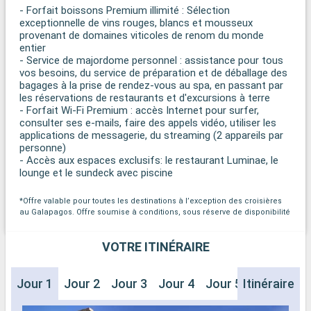
- Forfait boissons Premium illimité : Sélection
exceptionnelle de vins rouges, blancs et mousseux
provenant de domaines viticoles de renom du monde
entier
- Service de majordome personnel : assistance pour tous
vos besoins, du service de préparation et de déballage des
bagages à la prise de rendez-vous au spa, en passant par
les réservations de restaurants et d'excursions à terre
- Forfait Wi-Fi Premium : accès Internet pour surfer,
consulter ses e-mails, faire des appels vidéo, utiliser les
applications de messagerie, du streaming (2 appareils par
personne)
- Accès aux espaces exclusifs: le restaurant Luminae, le
lounge et le sundeck avec piscine
*Offre valable pour toutes les destinations à l’exception des croisières
au Galapagos. Offre soumise à conditions, sous réserve de disponibilité
VOTRE ITINÉRAIRE
Jour 1
Jour 2
Jour 3
Jour 4
Jour 5
Itinéraire
Jour 6
J