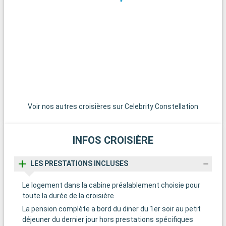
avec ses monuments historiques et ses trésors artistiques.
Visitez le Colisée, symbole de l'Empire romain, et le Vatican,
avec sa basilique Saint-Pierre et les musées du Vatican,
abritant la célèbre Chapelle Sixtine. Promenez-vous dans les
ruelles pittoresques du Trastevere, explorez les ruines du
Forum romain. Outre Rome, les environs de Civitavecchia
offrent d'autres destinations attrayantes. La ville de
Tarquinia, célèbre pour ses tombes étrusques et son musée
archéologique, est une escapade culturelle fascinante. Les
jardins de la Villa Farnese à Caprarola, un chef-d'œuvre de la
Voir nos autres croisières sur Celebrity Constellation
Renaissance, offrent un aperçu de l'art des jardins italiens.
INFOS CROISIÈRE
LES PRESTATIONS INCLUSES
Le logement dans la cabine préalablement choisie pour
toute la durée de la croisière
La pension complète a bord du diner du 1er soir au petit
déjeuner du dernier jour hors prestations spécifiques