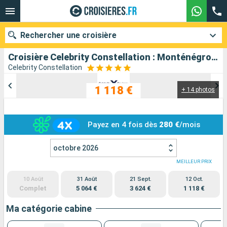
Rechercher une croisière
Croisière Celebrity Constellation : Monténégro, Croatie, Italie au départ de Civitavecchia - Rome
Celebrity Constellation
1 118 €
+ 14 photos
Nos destinations
Mois de départ
Payez en 4 fois dès
280 €
/mois
Ports
Compagnies
octobre 2026
Rechercher
MEILLEUR PRIX
10 Août
31 Août
21 Sept.
12 Oct.
Complet
5 064 €
3 624 €
1 118 €
Ma catégorie cabine