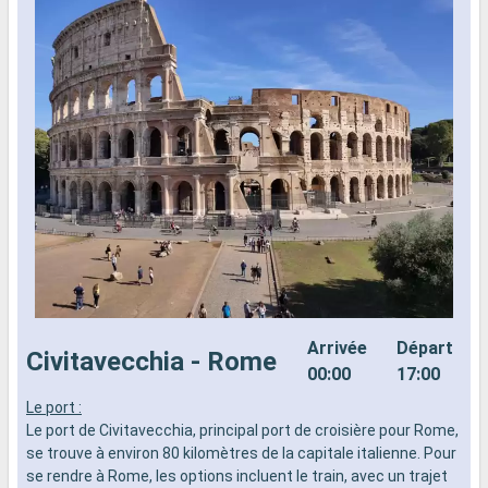
Arrivée
Départ
Civitavecchia - Rome
00:00
17:00
Le port :
L
Le port de Civitavecchia, principal port de croisière pour Rome,
d
se trouve à environ 80 kilomètres de la capitale italienne. Pour
d
se rendre à Rome, les options incluent le train, avec un trajet
e