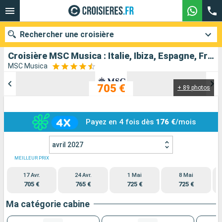
Rechercher une croisière
Croisière MSC Musica : Italie, Ibiza, Espagne, France au départ de Nice
MSC Musica
705 €
+ 89 photos
Nos destinations
Mois de départ
Payez en 4 fois dès
176 €
/mois
Ports
Compagnies
avril 2027
Rechercher
MEILLEUR PRIX
17 Avr.
24 Avr.
1 Mai
8 Mai
705 €
765 €
725 €
725 €
Ma catégorie cabine