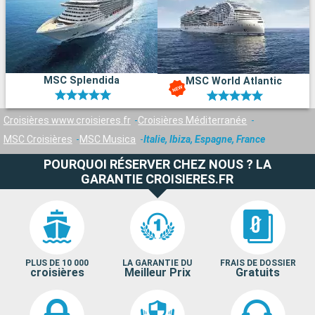
MSC Splendida
MSC World Atlantic
Croisières www.croisieres.fr
Croisières Méditerranée
MSC Croisières
MSC Musica
Italie, Ibiza, Espagne, France
POURQUOI RÉSERVER CHEZ NOUS ? LA
GARANTIE CROISIERES.FR
PLUS DE 10 000
LA GARANTIE DU
FRAIS DE DOSSIER
croisières
Meilleur Prix
Gratuits