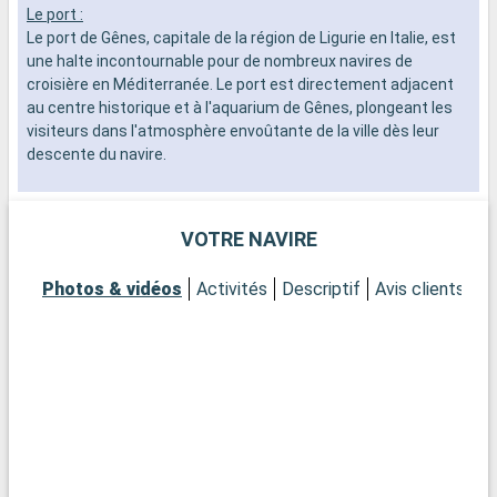
Le port :
L
Le port de Gênes, capitale de la région de Ligurie en Italie, est
L
une halte incontournable pour de nombreux navires de
s
croisière en Méditerranée. Le port est directement adjacent
s
au centre historique et à l'aquarium de Gênes, plongeant les
d
visiteurs dans l'atmosphère envoûtante de la ville dès leur
C
descente du navire.
V
n
Que visiter à Gênes ?
a
Parcourez les Carrugi, ces ruelles étroites typiques, menant à
e
VOTRE NAVIRE
la magnifique Via Garibaldi, bordée de palais des XVIe et XVIIe
V
siècles, témoins de la prospérité de la ville à l'époque de la
Photos & vidéos
Activités
Descriptif
Avis clients
P
République de Gênes. La Cathédrale de San Lorenzo, avec son
Q
mélange harmonieux de styles roman et gothique, est un
C
joyau à ne pas manquer. Le Palazzo Ducale et le Musée de
i
Gênes sont des fenêtres ouvertes sur l'art et l'histoire
M
génoise, tandis que l'Aquarium de Gênes invite à une aventure
p
marine captivante pour tous les âges.
d
M
Que visiter dans les environs ?
u
À seulement 30 kilomètres de Gênes, Santa Margherita Ligure,
d