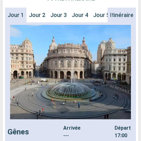
Jour 1
Jour 2
Jour 3
Jour 4
Jour 5
Itinéraire
Jour 6
J
Arrivée
Départ
Gênes
---
17:00