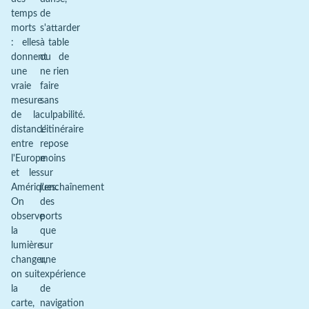
temps
de
morts
s'attarder
: elles
à table
donnent
ou de
une
ne rien
vraie
faire
mesure
sans
de la
culpabilité.
distance
L'itinéraire
entre
repose
l'Europe
moins
et les
sur
Amériques.
l'enchaînement
On
des
observe
ports
la
que
lumière
sur
changer,
une
on suit
expérience
la
de
carte,
navigation