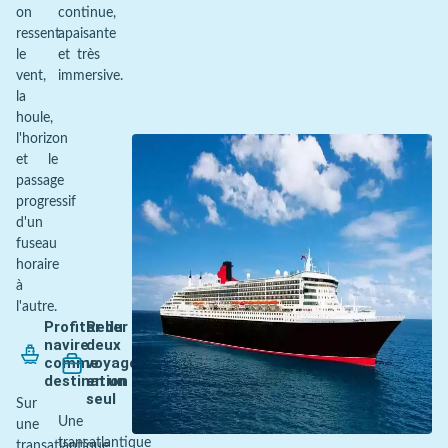
on
continue,
ressent
apaisante
le
et très
vent,
immersive.
la
houle,
l'horizon
et le
passage
progressif
d'un
fuseau
horaire
à
l'autre.
Profiter du
Relier
navire
deux
comme
voyages
destination
en un
seul
Sur
Une
une
transatlantique
transatlantique,