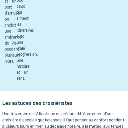
pour
et un
ceux
port
qui
d'arrivée,
aiment
on
les
choisit
itinéraires
une
avec
ambiance
une
de vie
vraie
pendant
progression,
plusieurs
une
jours.
histoire
et un
sens.
Les astuces des croisiéristes
Une traversée de l'Atlantique se prépare différemment d'une
croisière à escales quotidiennes. Il faut penser au confort pendant
plusieurs jours en mer, au décalage horaire, à la météo, aux tenues,