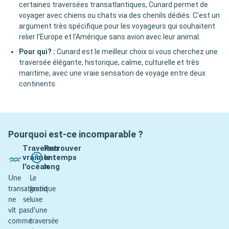
certaines traversées transatlantiques, Cunard permet de
voyager avec chiens ou chats via des chenils dédiés. C'est un
argument très spécifique pour les voyageurs qui souhaitent
relier l'Europe et l'Amérique sans avion avec leur animal.
Pour qui?
:
Cunard est le meilleur choix si vous cherchez une
traversée élégante, historique, calme, culturelle et très
maritime, avec une vraie sensation de voyage entre deux
continents.
Pourquoi est-ce incomparable ?
Traverser
Retrouver
vraiment
le temps
l'océan
long
Une
Le
transatlantique
grand
ne se
luxe
vit pas
d'une
comme
traversée