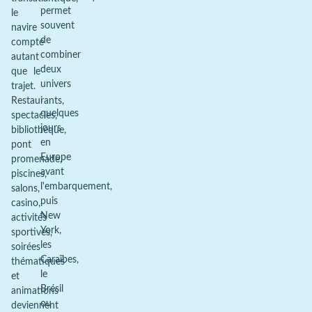
permet
le
souvent
navire
de
compte
combiner
autant
deux
que le
univers
trajet.
:
Restaurants,
quelques
spectacles,
jours
bibliothèque,
en
pont
Europe
promenade,
avant
piscines,
l'embarquement,
salons,
puis
casino,
New
activités
York,
sportives,
les
soirées
Caraïbes,
thématiques
le
et
Brésil
animations
ou
deviennent