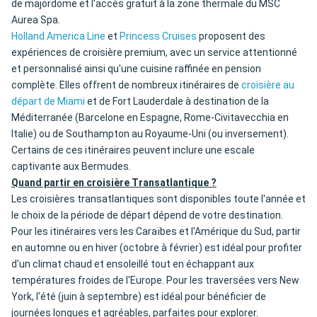
de majordome et l'accès gratuit à la zone thermale du MSC
Aurea Spa.
Holland America Line
et
Princess Cruises
proposent des
expériences de croisière premium, avec un service attentionné
et personnalisé ainsi qu'une cuisine raffinée en pension
complète. Elles offrent de nombreux itinéraires de
croisière au
départ de Miami
et de Fort Lauderdale à destination de la
Méditerranée (Barcelone en Espagne, Rome-Civitavecchia en
Italie) ou de Southampton au Royaume-Uni (ou inversement).
Certains de ces itinéraires peuvent inclure une escale
captivante aux Bermudes.
Quand partir en croisière Transatlantique ?
Les croisières transatlantiques sont disponibles toute l'année et
le choix de la période de départ dépend de votre destination.
Pour les itinéraires vers les Caraïbes et l'Amérique du Sud, partir
en automne ou en hiver (octobre à février) est idéal pour profiter
d'un climat chaud et ensoleillé tout en échappant aux
températures froides de l'Europe. Pour les traversées vers New
York, l'été (juin à septembre) est idéal pour bénéficier de
journées longues et agréables, parfaites pour explorer.