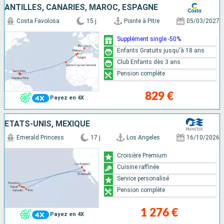
ANTILLES, CANARIES, MAROC, ESPAGNE
Costa Favolosa
15 j
Pointe à Pitre
05/03/2027
Supplément single -50%
Enfants Gratuits jusqu'à 18 ans
Club Enfants dès 3 ans
Pension complète
829 €
Payez en 4X
ÉTATS-UNIS, MEXIQUE
Emerald Princess
17 j
Los Angeles
16/10/2026
Croisière Premium
Cuisine raffinée
Service personalisé
Pension complète
1 276 €
Payez en 4X