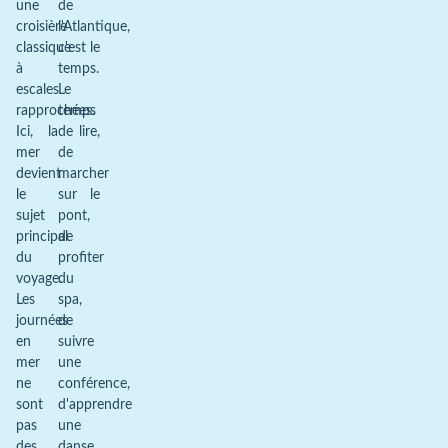
une
de
croisière
l'Atlantique,
classique
c'est le
à
temps.
escales
Le
rapprochées.
temps
Ici, la
de lire,
mer
de
devient
marcher
le
sur le
sujet
pont,
principal
de
du
profiter
voyage.
du
Les
spa,
journées
de
en
suivre
mer
une
ne
conférence,
sont
d'apprendre
pas
une
des
danse,