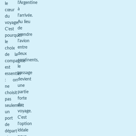
l'Argentine
le
à
cœur
l'arrivée.
du
Au lieu
voyage.
de
C'est
prendre
pourquoi
l'avion
le
entre
choix
deux
de la
continents,
compagnie
le
est
passage
essentiel
devient
: on
une
ne
partie
choisit
forte
pas
du
seulement
voyage.
un
C'est
port
l'option
de
idéale
départ