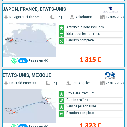
JAPON, FRANCE, ÉTATS-UNIS
Navigator of the Seas
17 j
Yokohama
12/05/2027
Activités à bord incluses
Idéal pour les familles
Pension complète
1 315 €
Payez en 4X
ÉTATS-UNIS, MEXIQUE
Emerald Princess
17 j
Los Angeles
25/01/2027
Croisière Premium
Cuisine raffinée
Service personalisé
Pension complète
1 323 €
Payez en 4X