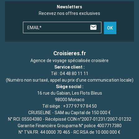
Newsletters
Recevez nos offres exclusives
EMAIL*
OK
Croisieres.fr
Agence de voyage spécialisée croisière
Service client :
Tél :
04 48 80 11 11
(Numéro non surtaxé, appel au prix d'une communication locale)
Siège social :
16 rue du Gabian, Les Flots Bleus
98000 Monaco
Tél siège :
+377 97 97 84 50
CRUISELINE - SAM au Capital de 150 000 €
N° RCI: 05S04380 - Récépissé CCIN n°2007-01231/2007-01232
Garantie Financière Groupama N° police 4007717380
N° TVA FR. 44 0000 70 465 - RC RSA de 10 000 000 €