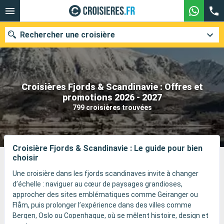
Rechercher une croisière
Croisières Fjords & Scandinavie : Offres et
Nos destinations
promotions 2026 - 2027
799 croisières trouvées
Mois de départ
Ports
Compagnies
Croisière Fjords & Scandinavie : Le guide pour bien
choisir
Rechercher
Une croisière dans les fjords scandinaves invite à changer
d’échelle : naviguer au cœur de paysages grandioses,
approcher des sites emblématiques comme Geiranger ou
Flåm, puis prolonger l’expérience dans des villes comme
Bergen, Oslo ou Copenhague, où se mêlent histoire, design et