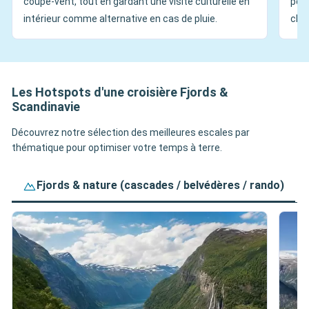
coupe-vent, tout en gardant une visite culturelle en
pola
intérieur comme alternative en cas de pluie.
cha
Les Hotspots d'une croisière Fjords &
Scandinavie
Découvrez notre sélection des meilleures escales par
thématique pour optimiser votre temps à terre.
Fjords & nature (cascades / belvédères / rando)