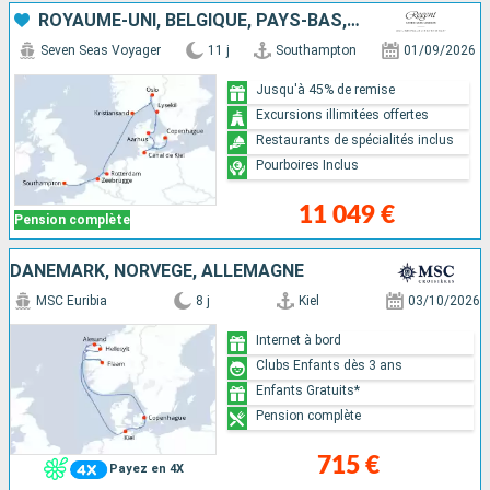
ROYAUME-UNI, BELGIQUE, PAYS-BAS, NORVÈGE, SUÈDE, ALLEMAGNE, DANEMARK
Seven Seas Voyager
11 j
Southampton
01/09/2026
Jusqu'à 45% de remise
Excursions illimitées offertes
Restaurants de spécialités inclus
Pourboires Inclus
11 049 €
Pension complète
DANEMARK, NORVÈGE, ALLEMAGNE
MSC Euribia
8 j
Kiel
03/10/2026
Internet à bord
Clubs Enfants dès 3 ans
Enfants Gratuits*
Pension complète
715 €
Payez en 4X