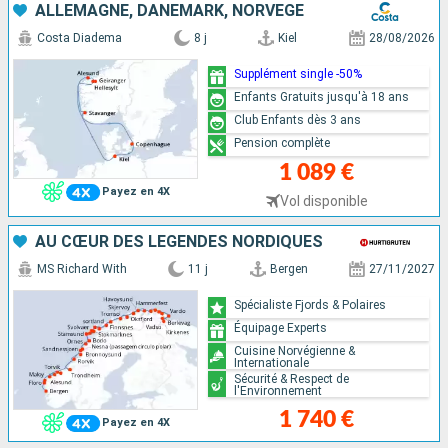
ALLEMAGNE, DANEMARK, NORVÈGE
Costa Diadema
8 j
Kiel
28/08/2026
Supplément single -50%
Enfants Gratuits jusqu'à 18 ans
Club Enfants dès 3 ans
Pension complète
1 089 €
Payez en 4X
Vol disponible
AU CŒUR DES LÉGENDES NORDIQUES
MS Richard With
11 j
Bergen
27/11/2027
Spécialiste Fjords & Polaires
Équipage Experts
Cuisine Norvégienne &
Internationale
Sécurité & Respect de
l'Environnement
1 740 €
Payez en 4X