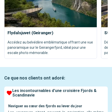
Flydalsjuvet (Geiranger)
Ste
Accédez au belvédère emblématique offrant une vue
Déco
panoramique sur le Geirangerfjord, idéal pour une
de l’
escale photo mémorable.
parf
Ce que nos clients ont adoré:
Les incontournables d'une croisière Fjords &
Scandinavie
Naviguer au cœur des fjords au lever du jour