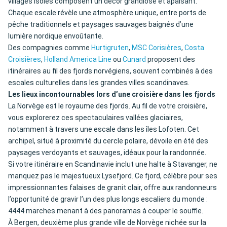
villages isolés composent un décor grandiose et apaisant.
Chaque escale révèle une atmosphère unique, entre ports de
pêche traditionnels et paysages sauvages baignés d’une
lumière nordique envoûtante.
Des compagnies comme
Hurtigruten
,
MSC Corisières
,
Costa
Croisières
,
Holland America Line
ou
Cunard
proposent des
itinéraires au fil des fjords norvégiens, souvent combinés à des
escales culturelles dans les grandes villes scandinaves.
Les lieux incontournables lors d’une croisière dans les fjords
La Norvège est le royaume des fjords. Au fil de votre croisière,
vous explorerez ces spectaculaires vallées glaciaires,
notamment à travers une escale dans les îles Lofoten. Cet
archipel, situé à proximité du cercle polaire, dévoile en été des
paysages verdoyants et sauvages, idéaux pour la randonnée.
Si votre itinéraire en Scandinavie inclut une halte à Stavanger, ne
manquez pas le majestueux Lysefjord. Ce fjord, célèbre pour ses
impressionnantes falaises de granit clair, offre aux randonneurs
l’opportunité de gravir l’un des plus longs escaliers du monde :
4444 marches menant à des panoramas à couper le souffle.
À Bergen, deuxième plus grande ville de Norvège nichée sur la