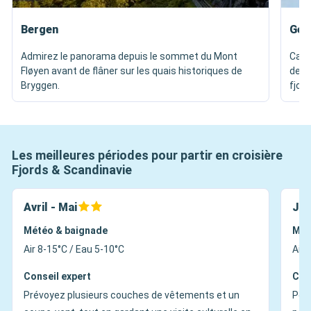
Bergen
Gei
Admirez le panorama depuis le sommet du Mont
Capt
Fløyen avant de flâner sur les quais historiques de
depui
Bryggen.
fjord
Les meilleures périodes pour partir en croisière
Fjords & Scandinavie
Avril - Mai
Jui
Météo & baignade
Mét
Air 8-15°C / Eau 5-10°C
Air 
Conseil expert
Con
Prévoyez plusieurs couches de vêtements et un
Pen