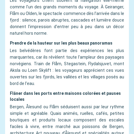
Les voyageurs citent souvent la navigation elle-même
comme l’un des grands moments du voyage. À Geiranger,
Flåm ou Olden, le spectacle commence dès l’arrivée dans le
fjord : silence, parois abruptes, cascades et lumière douce
donnent l’impression d’entrer peu à peu dans un décor
naturel hors norme.
Prendre de la hauteur sur les plus beaux panoramas
Les belvédères font partie des expériences les plus
marquantes, car ils révèlent toute l’ampleur des paysages
norvégiens. Train de Flåm, Stegastein, Flydalsjuvet, mont
Aksla ou Loen Skylift : les voyageurs apprécient ces vues
ouvertes sur les fjords, les vallées et les villages posés au
bord de l’eau.
Flâner dans les ports entre maisons colorées et pauses
locales
Bergen, Ålesund ou Flåm séduisent aussi par leur rythme
simple et agréable. Quais animés, ruelles, cafés, petites
boutiques et produits locaux composent des escales
faciles à vivre, entre marché aux poissons de Bergen,
architecture Art nouveau d’Ålesund et spécialités autour