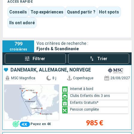
art de vivre nordique.
ACCÈS RAPIDE
Ici, le voyage oscille entre contemplation, découvertes
Conseils
Top expériences
Quand partir ?
Hot spots
culturelles et plaisir du bord, avec des navires qui peuvent
aussi bien privilégier l’exploration que le confort familial.
Ils ont adoré
Chaque itinéraire compose ainsi un équilibre unique entre
nature brute, atmosphère apaisante et escales inspirantes.
799
Vos critères de recherche :
Fjords & Scandinavie
croisières
Filtrer
Trier
DANEMARK, ALLEMAGNE, NORVÈGE
MSC Magnifica
8 j
Copenhague
28/08/2027
Internet à bord
Clubs Enfants dès 3 ans
Enfants Gratuits*
Pension complète
985 €
Payez en 4X