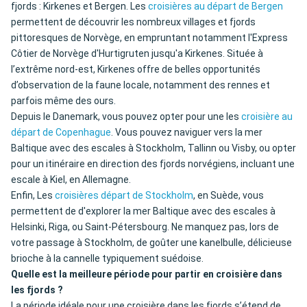
fjords : Kirkenes et Bergen. Les
croisières au départ de Bergen
permettent de découvrir les nombreux villages et fjords
pittoresques de Norvège, en empruntant notamment l'Express
Côtier de Norvège d'Hurtigruten jusqu'a Kirkenes. Située à
l’extrême nord-est, Kirkenes offre de belles opportunités
d’observation de la faune locale, notamment des rennes et
parfois même des ours.
Depuis le Danemark, vous pouvez opter pour une les
croisière au
départ de Copenhague
. Vous pouvez naviguer vers la mer
Baltique avec des escales à Stockholm, Tallinn ou Visby, ou opter
pour un itinéraire en direction des fjords norvégiens, incluant une
escale à Kiel, en Allemagne.
Enfin, Les
croisières départ de Stockholm
, en Suède, vous
permettent de d'explorer la mer Baltique avec des escales à
Helsinki, Riga, ou Saint-Pétersbourg. Ne manquez pas, lors de
votre passage à Stockholm, de goûter une kanelbulle, délicieuse
brioche à la cannelle typiquement suédoise.
Quelle est la meilleure période pour partir en croisière dans
les fjords ?
La période idéale pour une croisière dans les fjords s’étend de