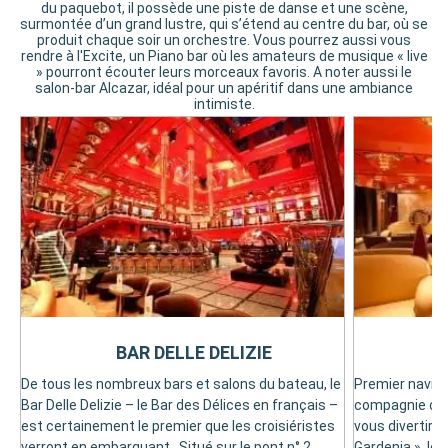
du paquebot, il possède une piste de danse et une scène,
surmontée d’un grand lustre, qui s’étend au centre du bar, où se
produit chaque soir un orchestre. Vous pourrez aussi vous
rendre à l'Excite, un Piano bar où les amateurs de musique « live
» pourront écouter leurs morceaux favoris. A noter aussi le
salon-bar Alcazar, idéal pour un apéritif dans une ambiance
intimiste.
BAR DELLE DELIZIE
S
De tous les nombreux bars et salons du bateau, le
Premier navire
Bar Delle Delizie – le Bar des Délices en français –
compagnie com
est certainement le premier que les croisiéristes
vous divertir. 
verront en embarquant . Situé sur le pont n° 2
Gardenia », le 