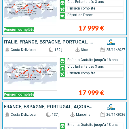
Club Enfants dès 3 ans
Pension complète
Départ de France
17 999 €
Pension complète
ITALIE, FRANCE, ESPAGNE, PORTUGAL, AÇORES, ÉTATS-UNIS, FLORIDE (USA), PANAMA, ÉTATS-UNIS, HAWAII, NOUVELLE-ZÉLANDE, AUSTRALIE, JAPON, MALAISIE, AFRIQUE DU SUD
Costa Deliziosa
139 j
Nice
25/11/2027
Enfants Gratuits jusqu'à 18 ans
Club Enfants dès 3 ans
Pension complète
17 999 €
Pension complète
FRANCE, ESPAGNE, PORTUGAL, AÇORES, ÉTATS-UNIS, FLORIDE (USA), MEXIQUE, ÉTATS-UNIS, HAWAII, POLYNÉSIE, FIJI, AUSTRALIE, JAPON, CORÉE DU SUD, AFRIQUE DU SUD
Costa Deliziosa
137 j
Marseille
26/11/2026
Enfants Gratuits jusqu'à 18 ans