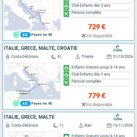
Club Enfants dès 3 ans
Pension complète
729 €
Payez en 4X
Vol disponible
ITALIE, GRÈCE, MALTE, CROATIE
Costa Deliziosa
8 j
Trieste
31/10/2026
Enfants Gratuits jusqu'à 18 ans
Club Enfants dès 3 ans
Pension complète
779 €
Payez en 4X
Vol disponible
ITALIE, GRÈCE, MALTE
Costa Deliziosa
7 j
Bari
15/11/2026
Enfants Gratuits jusqu'à 18 ans