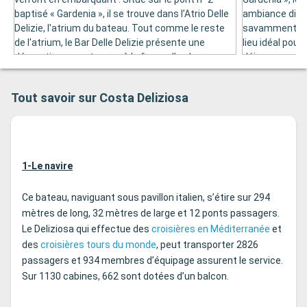
baptisé « Gardenia », il se trouve dans l’Atrio Delle
ambiance disc
Delizie, l'atrium du bateau. Tout comme le reste
savamment le r
de l'atrium, le Bar Delle Delizie présente une
lieu idéal pour
décoration somptueuse à la façon d'un bar
déjeuner ou dî
d'hôtel de luxe. Il fait face à une immense piste où
trouve juste à
est exposée « La Sphère », un chef-d’œuvre signé
Alcatraz pour 
Tout savoir sur Costa Deliziosa
Arnaldo Pomodoro. Ce bar est l'endroit tout
simplement po
indiqué pour siroter votre boisson préférée et
sur la mer à tr
faire connaissance avec vos compagnons de
voyage.
1-Le navire
Ce bateau, naviguant sous pavillon italien, s’étire sur 294
mètres de long, 32 mètres de large et 12 ponts passagers.
Le Deliziosa qui effectue des
croisières en Méditerranée
et
des
croisières tours du monde
, peut transporter 2826
passagers et 934 membres d’équipage assurent le service.
Sur 1130 cabines, 662 sont dotées d’un balcon.