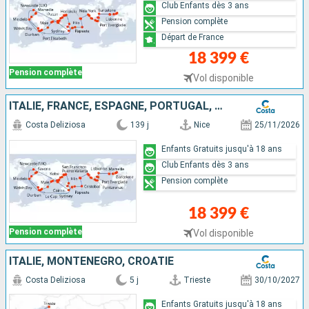
Club Enfants dès 3 ans
Pension complète
Départ de France
18 399 €
Pension complète
Vol disponible
ITALIE, FRANCE, ESPAGNE, PORTUGAL, AÇORES, ÉTATS-UNIS, FLORIDE (USA), MEXIQUE, ÉTATS-UNIS, HAWAII, POLYNÉSIE, FIJI, AUSTRALIE, JAPON, AFRIQUE DU SUD
Costa Deliziosa
139 j
Nice
25/11/2026
Enfants Gratuits jusqu'à 18 ans
Club Enfants dès 3 ans
Pension complète
18 399 €
Pension complète
Vol disponible
ITALIE, MONTENEGRO, CROATIE
Costa Deliziosa
5 j
Trieste
30/10/2027
Enfants Gratuits jusqu'à 18 ans