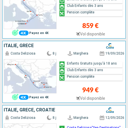
Club Enfants dès 3 ans
Pension complète
859 €
Payez en 4X
Vol disponible
ITALIE, GRÈCE
Costa Deliziosa
8 j
Marghera
19/09/2026
Enfants Gratuits jusqu'à 18 ans
Club Enfants dès 3 ans
Pension complète
949 €
Payez en 4X
Vol disponible
ITALIE, GRÈCE, CROATIE
Costa Deliziosa
8 j
Marghera
12/09/2026
Costa Deliziosa"Sea Destinations"