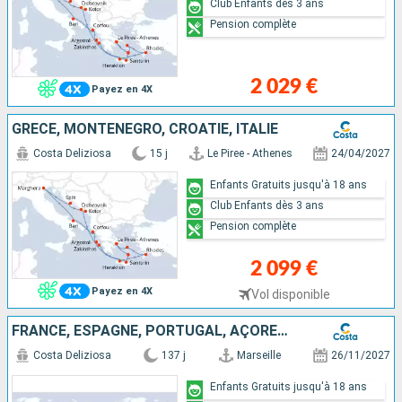
Club Enfants dès 3 ans
Pension complète
2 029 €
Payez en 4X
GRÈCE, MONTENEGRO, CROATIE, ITALIE
Costa Deliziosa
15 j
Le Piree - Athenes
24/04/2027
Enfants Gratuits jusqu'à 18 ans
Club Enfants dès 3 ans
Pension complète
2 099 €
Payez en 4X
Vol disponible
FRANCE, ESPAGNE, PORTUGAL, AÇORES, ÉTATS-UNIS, FLORIDE (USA), PANAMA, MEXIQUE, ÉTATS-UNIS, HAWAII, NOUVELLE-ZÉLANDE, AUSTRALIE, JAPON, MALAISIE, AFRIQUE DU SUD
Costa Deliziosa
137 j
Marseille
26/11/2027
Enfants Gratuits jusqu'à 18 ans