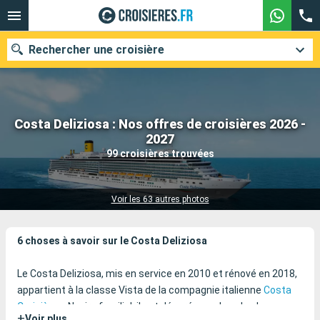
Rechercher une croisière
Costa Deliziosa : Nos offres de croisières 2026 -
Nos destinations
2027
99 croisières trouvées
Mois de départ
Ports
Compagnies
Voir les 63 autres photos
Rechercher
6 choses à savoir sur le Costa Deliziosa
Le Costa Deliziosa, mis en service en 2010 et rénové en 2018,
appartient à la classe Vista de la compagnie italienne
Costa
Croisières
. Navire familial, il est décoré avec les plus beaux
+
Voir plus