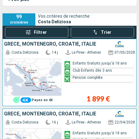
éléments du design italien.
99
Vos critères de recherche :
Costa Deliziosa
croisières
Filtrer
Trier
GRÈCE, MONTENEGRO, CROATIE, ITALIE
Costa Deliziosa
14 j
Le Piree - Athenes
07/05/2028
Enfants Gratuits jusqu'à 18 ans
Club Enfants dès 3 ans
Pension complète
1 899 €
Payez en 4X
GRÈCE, MONTENEGRO, CROATIE, ITALIE
Costa Deliziosa
16 j
Le Piree - Athenes
22/04/2028
Enfants Gratuits jusqu'à 18 ans