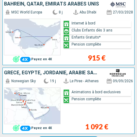
BAHREIN, QATAR, EMIRATS ARABES UNIS
MSC World Europa
8 j
Abu Dhabi
27/03/2028
Internet à bord
Clubs Enfants dès 3 ans
Enfants Gratuits*
Pension complète
915 €
Payez en 4X
GRÈCE, EGYPTE, JORDANIE, ARABIE SAOUDITE, OMAN
Norwegian Sky
19 j
Le Piree - Athenes
09/09/2026
Animations à bord exclusives
Pension complète
1 092 €
Payez en 4X