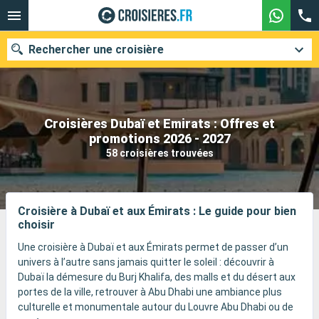
Rechercher une croisière
Croisières Dubaï et Emirats : Offres et
Nos destinations
promotions 2026 - 2027
58 croisières trouvées
Mois de départ
Ports
Compagnies
Croisière à Dubaï et aux Émirats : Le guide pour bien
choisir
Rechercher
Une croisière à Dubaï et aux Émirats permet de passer d’un
univers à l’autre sans jamais quitter le soleil : découvrir à
Dubaï la démesure du Burj Khalifa, des malls et du désert aux
portes de la ville, retrouver à Abu Dhabi une ambiance plus
culturelle et monumentale autour du Louvre Abu Dhabi ou de