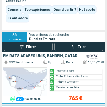
la grande mosquée Sheikh Zayed, puis prolonger l’expérience
ACCÈS RAPIDE
entre plages, îles comme Sir Bani Yas et escales vers Doha,
Conseils
Top expériences
Quand partir ?
Hot spots
Mascate ou les fjords de Khasab.
La destination mêle très naturellement modernité
Ils ont adoré
spectaculaire, culture orientale, parenthèses balnéaires et
plaisir du navire, avec des croisières qui peuvent aussi bien
miser sur le divertissement familial que sur une approche
58
Vos critères de recherche :
plus raffinée et immersive.
Dubaï et Emirats
croisières
Filtrer
Trier
EMIRATS ARABES UNIS, BAHREIN, QATAR
MSC World Europa
8 j
Doha
13/01/2028
Internet à bord
Clubs Enfants dès 3 ans
Enfants Gratuits*
Pension complète
765 €
Payez en 4X