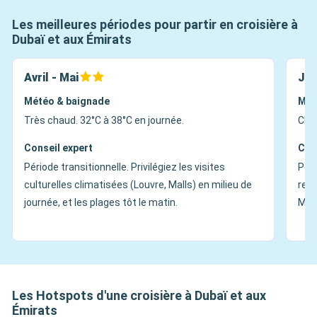
Les meilleures périodes pour partir en croisière à
Dubaï et aux Émirats
Avril - Mai
Jui
Météo & baignade
Mét
Très chaud. 32°C à 38°C en journée.
Chal
Conseil expert
Con
Période transitionnelle. Privilégiez les visites
Péri
culturelles climatisées (Louvre, Malls) en milieu de
repo
journée, et les plages tôt le matin.
Méd
Les Hotspots d'une croisière à Dubaï et aux
Émirats