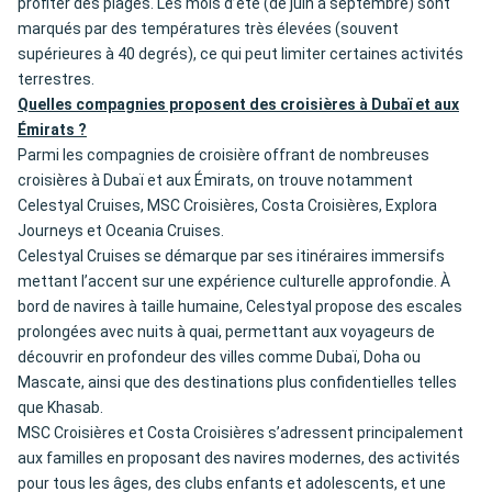
profiter des plages. Les mois d’été (de juin à septembre) sont
marqués par des températures très élevées (souvent
supérieures à 40 degrés), ce qui peut limiter certaines activités
terrestres.
Quelles compagnies proposent des croisières à Dubaï et aux
Émirats ?
Parmi les compagnies de croisière offrant de nombreuses
croisières à Dubaï et aux Émirats, on trouve notamment
Celestyal Cruises, MSC Croisières, Costa Croisières, Explora
Journeys et Oceania Cruises.
Celestyal Cruises se démarque par ses itinéraires immersifs
mettant l’accent sur une expérience culturelle approfondie. À
bord de navires à taille humaine, Celestyal propose des escales
prolongées avec nuits à quai, permettant aux voyageurs de
découvrir en profondeur des villes comme Dubaï, Doha ou
Mascate, ainsi que des destinations plus confidentielles telles
que Khasab.
MSC Croisières et Costa Croisières s’adressent principalement
aux familles en proposant des navires modernes, des activités
pour tous les âges, des clubs enfants et adolescents, et une