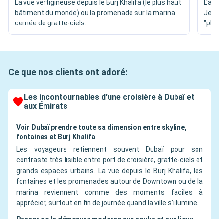
La vue vertigineuse depuis le Burj Khalifa (le plus haut
L'ar
bâtiment du monde) ou la promenade sur la marina
Jean
cernée de gratte-ciels.
"plui
Ce que nos clients ont adoré:
Les incontournables d'une croisière à Dubaï et
aux Émirats
Voir Dubaï prendre toute sa dimension entre skyline,
fontaines et Burj Khalifa
Les voyageurs retiennent souvent Dubaï pour son
contraste très lisible entre port de croisière, gratte-ciels et
grands espaces urbains. La vue depuis le Burj Khalifa, les
fontaines et les promenades autour de Downtown ou de la
marina reviennent comme des moments faciles à
apprécier, surtout en fin de journée quand la ville s’illumine.