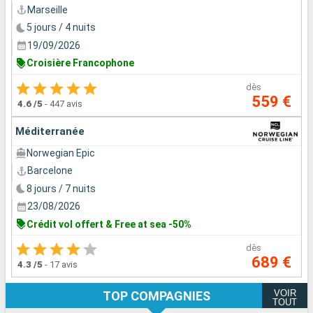
Marseille
5 jours / 4 nuits
19/09/2026
Croisière Francophone
dès
559 €
4.6
/5
-
447 avis
Méditerranée
Norwegian Epic
Barcelone
8 jours / 7 nuits
23/08/2026
Crédit vol offert & Free at sea -50%
dès
689 €
4.3
/5
-
17 avis
VOIR
TOP COMPAGNIES
TOUT