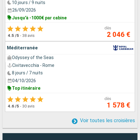
10 jours / 9 nuits
26/09/2026
Jusqu'à -1000€ par cabine
dès
2 046 €
4.5
/5
-
38 avis
Méditerranée
Odyssey of the Seas
Civitavecchia - Rome
8 jours / 7 nuits
04/10/2026
Top itinéraire
dès
1 578 €
4.6
/5
-
30 avis
Voir toutes les croisières