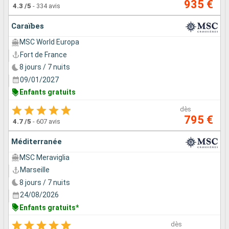
935 €
4.3
/5
-
334 avis
Caraïbes
MSC World Europa
Fort de France
8 jours / 7 nuits
09/01/2027
Enfants gratuits
dès
795 €
4.7
/5
-
607 avis
Méditerranée
MSC Meraviglia
Marseille
8 jours / 7 nuits
24/08/2026
Enfants gratuits*
dès