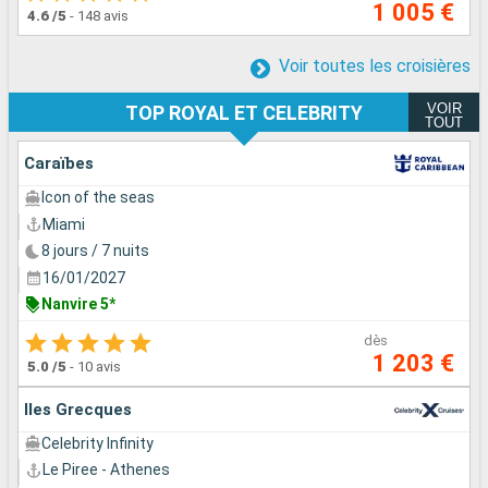
1 005 €
4.6
/5
-
148 avis
Voir toutes les croisières
VOIR
TOP ROYAL ET CELEBRITY
TOUT
Caraïbes
Icon of the seas
Miami
8 jours / 7 nuits
16/01/2027
Nanvire 5*
dès
1 203 €
5.0
/5
-
10 avis
Iles Grecques
Celebrity Infinity
Le Piree - Athenes