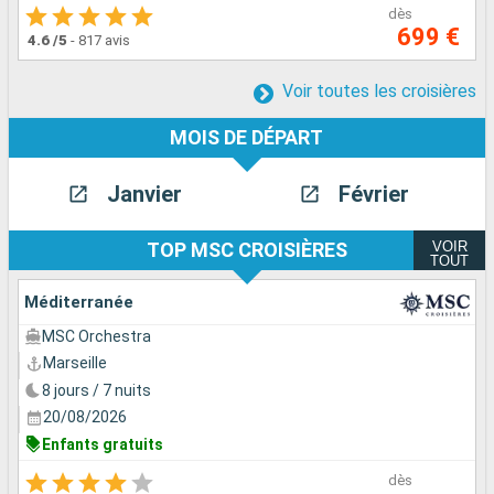
dès
699 €
4.6
/5
-
817 avis
Voir toutes les croisières
MOIS DE DÉPART
Janvier
Février
VOIR
TOP MSC CROISIÈRES
TOUT
Méditerranée
MSC Orchestra
Marseille
8 jours / 7 nuits
20/08/2026
Enfants gratuits
dès