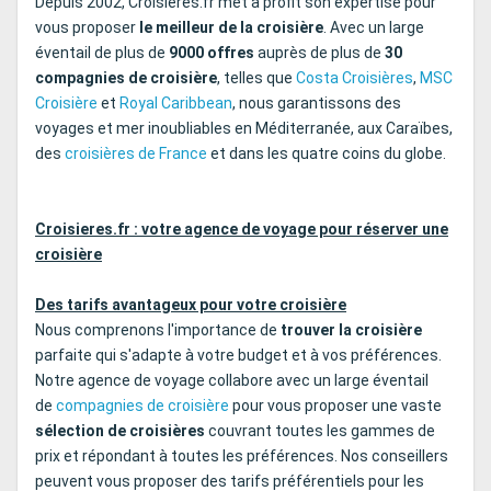
Depuis 2002, Croisieres.fr met à profit son expertise pour
vous proposer
le meilleur de la croisière
. Avec un large
éventail de plus de
9000 offres
auprès de plus de
30
compagnies de croisière
, telles que
Costa Croisières
,
MSC
Croisière
et
Royal Caribbean
, nous garantissons des
voyages et mer inoubliables en Méditerranée, aux Caraïbes,
des
croisières de France
et dans les quatre coins du globe.
Croisieres.fr : votre agence de voyage pour réserver une
croisière
Des tarifs avantageux pour votre croisière
Nous comprenons l'importance de
trouver la croisière
parfaite qui s'adapte à votre budget et à vos préférences.
Notre agence de voyage collabore avec un large éventail
de
compagnies de croisière
pour vous proposer une vaste
sélection de croisières
couvrant toutes les gammes de
prix et répondant à toutes les préférences. Nos conseillers
peuvent vous proposer des tarifs préférentiels pour les