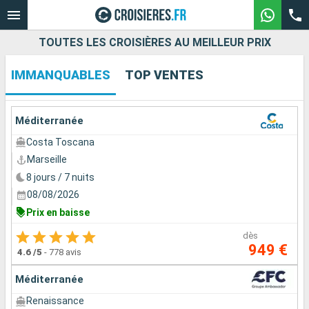
TOUTES LES CROISIÈRES AU MEILLEUR PRIX
IMMANQUABLES
TOP VENTES
Nos destinations
Mois de départ
Méditerranée
Costa Toscana
Ports
Compagnies
Marseille
8 jours / 7 nuits
Rechercher
08/08/2026
Prix en baisse
dès
949 €
4.6
/5
-
778 avis
Méditerranée
Renaissance