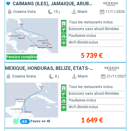
CAÏMANS (ÎLES), JAMAÏQUE, ARUBA, GRENADE, BARBADE, SAINTE-LUCIE, GUADELOUPE, ÉTATS-UNIS
Oceania Vista
15 j
Miami
11/11/2026
Tous les restaurants inclus
Boissons sans alcool illimitées
Pourboires inclus
Wi-Fi illimité inclus
5 739 €
Pension complète
MEXIQUE, HONDURAS, BELIZE, ÉTATS-UNIS
Oceania Sirena
8 j
Miami
21/11/2027
Tous les restaurants inclus
Boissons sans alcool illimitées
Pourboires inclus
Wi-Fi illimité inclus
1 649 €
Payez en 4X