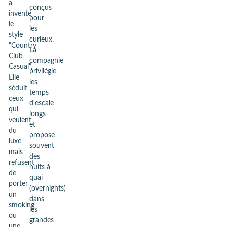
a
conçus
inventé
pour
le
les
style
curieux.
"Country
La
Club
compagnie
Casual".
privilégie
Elle
les
séduit
temps
ceux
d'escale
qui
longs
veulent
et
du
propose
luxe
souvent
mais
des
refusent
nuits à
de
quai
porter
(overnights)
un
dans
smoking
les
ou
grandes
une