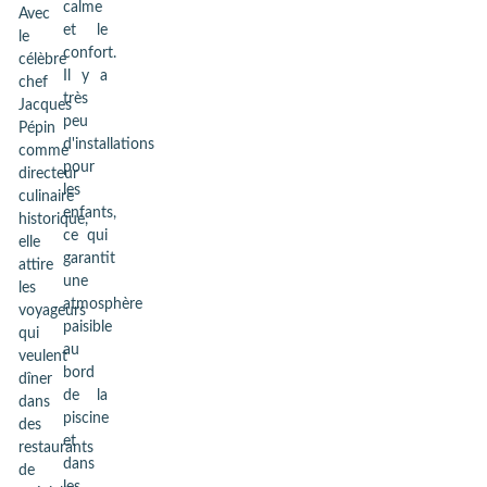
calme
Avec
et le
le
confort.
célèbre
Il y a
chef
très
Jacques
peu
Pépin
d'installations
comme
pour
directeur
les
culinaire
enfants,
historique,
ce qui
elle
garantit
attire
une
les
atmosphère
voyageurs
paisible
qui
au
veulent
bord
dîner
de la
dans
piscine
des
et
restaurants
dans
de