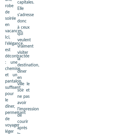
capitales.
robe
Elle
de
s'adresse
soirée
donc
en
à ceux
vacances.
qui
Ici,
veulent
l'élégance
vraiment
est
visiter
décontractée
la
: une
destination,
chemise
dîner
et un
en
pantalon
ville le
suffisent
soir et
pour
ne pas
le
avoir
dîner,
l'impression
permettant
de
de
courir
voyager
après
léger