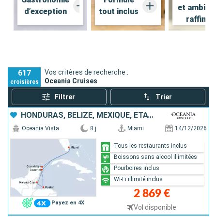
et ambian
d’exception
tout inclus
raffinée
617
Vos critères de recherche :
Oceania Cruises
croisières
Filtrer
Trier
HONDURAS, BELIZE, MEXIQUE, ÉTATS-UNIS
Oceania Vista
8 j
Miami
14/12/2026
Tous les restaurants inclus
Boissons sans alcool illimitées
Pourboires inclus
Wi-Fi illimité inclus
2 869 €
Payez en 4X
Vol disponible