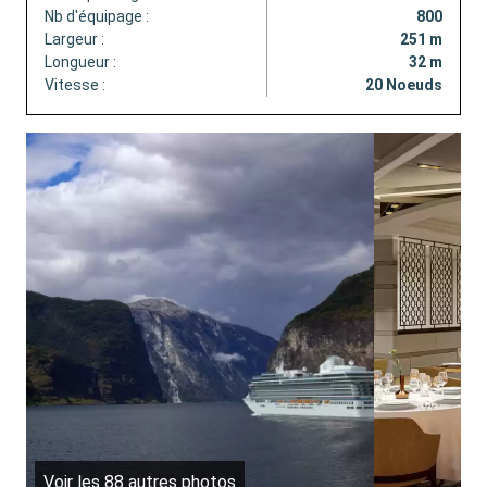
Nb d'équipage :
800
Largeur :
251 m
Longueur :
32 m
Vitesse :
20 Noeuds
Voir les 88 autres photos