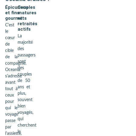
Épicuriens
Couples
et fins
matures
gourmets
et
retraités
C'est
actifs
le
La
cœur
majorité
de
des
cible
passagers
de la
sont
compagnie.
des
Oceania
couples
s'adresse
de 50
avant
ans et
tout à
plus,
ceux
souvent
pour
bien
qui le
voyagés,
voyage
qui
passe
cherchent
par
le
l'assiette.