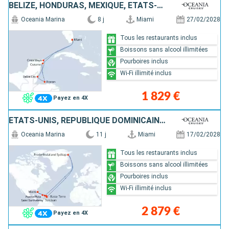
BELIZE, HONDURAS, MEXIQUE, ÉTATS-UNIS
Oceania Marina
8 j
Miami
27/02/2028
Tous les restaurants inclus
Boissons sans alcool illimitées
Pourboires inclus
Wi-Fi illimité inclus
1 829 €
Payez en 4X
ÉTATS-UNIS, RÉPUBLIQUE DOMINICAINE, PORTO RICO, GRÖENLAND, GUADELOUPE, FRANCE, SAINT-MARTIN
Oceania Marina
11 j
Miami
17/02/2028
Tous les restaurants inclus
Boissons sans alcool illimitées
Pourboires inclus
Wi-Fi illimité inclus
2 879 €
Payez en 4X