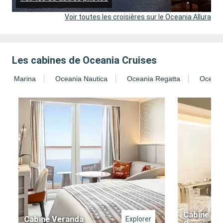
Voir toutes les croisières sur le Oceania Allura
Les cabines de Oceania Cruises
nia Marina
Oceania Nautica
Oceania Regatta
Oceani
Cabine Ve
Cabine Veranda
Explorer