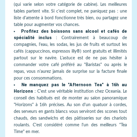
(qui varie selon votre catégorie de cabine). Les meilleures
tables partent vite. Si c'est complet, ne paniquez pas : une
liste d'attente à bord fonctionne très bien, ou partagez une
table pour augmenter vos chances.
Profitez des boissons sans alcool et cafés de
spécialité inclus
:
Contrairement à beaucoup de
compagnies, l'eau, les sodas, les jus de fruits et surtout les
cafés (cappuccinos, espressos illy®) sont gratuits et illimités
partout sur le navire. L'astuce est de ne pas hésiter à
commander votre café préféré au "Baristas" ou après le
repas, vous n'aurez jamais de surprise sur la facture finale
pour ces consommations.
Ne manquez pas le "Afternoon Tea" à 16h au
Horizons
:
C'est une véritable institution chez Oceania. Le
conseil des habitués est de monter au salon panoramique
"Horizons" à 16h précises. Au son d'un quatuor à cordes,
des serveurs en gants blancs vous serviront des scones tout
chauds, des sandwichs et des pâtisseries sur des chariots
roulants. C'est considéré comme l'un des meilleurs "Tea
Time" en mer.