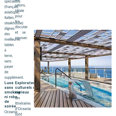
les
spécialités
salons,
(français,
idéale
asiatique,
pour
italien,
lire,
steakhouse)
discuter
dignes
et se
des
reposer.
meilleures
tables
à
terre,
sans
payer
de
supplément.
Luxe
Explorateurs
sans
culturels et
smoking
curieux
ni robe
Les
de
itinéraires
soirée
d'Oceania
Oceania
sont