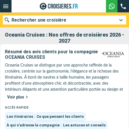
Rechercher une croisière
Oceania Cruises : Nos offres de croisières 2026 -
2027
Résumé des avis clients pour la compagnie
Nos destinations
OCEANIA CRUISES
Mois de départ
Oceania Cruises se distingue par une approche raffinée de la 
croisière, centrée sur la gastronomie, l’élégance et la richesse des 
itinéraires. À bord de navires à taille humaine, les passagers 
Ports
Compagnies
profitent d’une atmosphère chic et décontractée, avec des 
intérieurs élégants et une attention particulière portée au design et 
Rechercher
aux œuvres d’art.

Voir plus
La compagnie a récemment franchi un cap avec ses nouveaux 
navires de la classe Allura, dont Oceania Vista, qui introduisent une 
ACCÈS RAPIDE
nouvelle génération de confort avec 100 % de cabines avec balcon, 
Les itinéraires
Ce que pensent les clients
des espaces inspirés de l’hôtellerie haut de gamme et un excellent 
À qui s'adresse la compagnie
Les astuces et conseils
ratio espace par passager. On y retrouve des concepts comme 