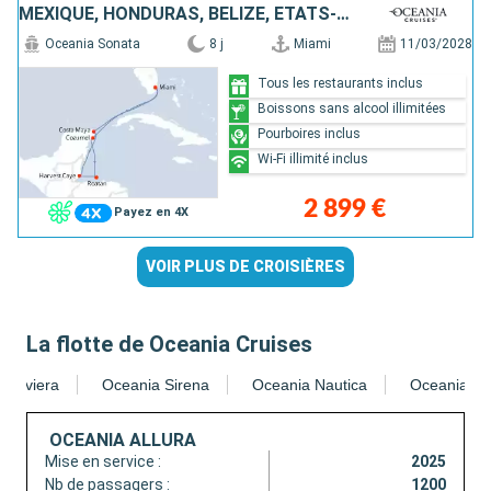
MEXIQUE, HONDURAS, BELIZE, ÉTATS-UNIS
Oceania Sonata
8 j
Miami
11/03/2028
Tous les restaurants inclus
Boissons sans alcool illimitées
Pourboires inclus
Wi-Fi illimité inclus
2 899 €
Payez en 4X
VOIR PLUS DE CROISIÈRES
La flotte de Oceania Cruises
a Riviera
Oceania Sirena
Oceania Nautica
Oceania Ins
OCEANIA ALLURA
Mise en service :
2025
Nb de passagers :
1200