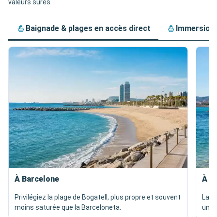
valeurs sûres.
Baignade & plages en accès direct
Immersion 
À Barcelone
À P
Privilégiez la plage de Bogatell, plus propre et souvent
La p
moins saturée que la Barceloneta.
une 