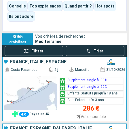
Selon l’itinéraire et le bateau choisis, l’expérience peut être
Conseils
Top expériences
Quand partir ?
Hot spots
culturelle, gastronomique, balnéaire ou résolument tournée
vers le divertissement. Piscines, spectacles, animations,
Ils ont adoré
moments de détente ou grandes visites : chacun peut y
trouver son propre rythme.
3065
Vos critères de recherche :
Méditerranée
croisières
Filtrer
Trier
FRANCE, ITALIE, ESPAGNE
Costa Fascinosa
5 j
Marseille
31/10/2026
Supplément single à -30%
Supplément single à -50%
Enfants Gratuits jusqu'à 18 ans
Club Enfants dès 3 ans
286 €
Payez en 4X
Vol disponible
FRANCE, ESPAGNE, BALÉARES, ITALIE