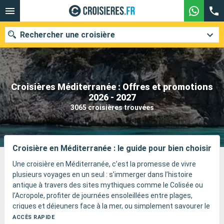
Rechercher une croisière
Croisières Méditerranée : Offres et promotions
Nos destinations
2026 - 2027
3065 croisières trouvées
Mois de départ
Ports
Compagnies
Croisière en Méditerranée : le guide pour bien choisir
Rechercher
Une croisière en Méditerranée, c’est la promesse de vivre
plusieurs voyages en un seul : s’immerger dans l’histoire
antique à travers des sites mythiques comme le Colisée ou
l’Acropole, profiter de journées ensoleillées entre plages,
criques et déjeuners face à la mer, ou simplement savourer le
plaisir d’un navire pensé pour toute la famille.
ACCÈS RAPIDE