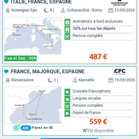
ITALIE, FRANCE, ESPAGNE
Norwegian Epic
8 j
Civitavecchia - Rome
27/09/2026
Animations à bord exclusives
-50% sur tous les départs
Pension complète
487 €
Free at Sea : -50%
FRANCE, MAJORQUE, ESPAGNE
Renaissance
5 j
Marseille
19/09/2026
Croisière Francophone
Longues escales
Pension complète
Départ de France
559 €
Payez en 4X
Vol disponible