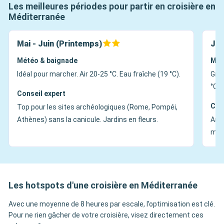
Les meilleures périodes pour partir en croisière en
Méditerranée
Mai - Juin (Printemps)
Jui
Météo & baignade
Mét
Idéal pour marcher. Air 20-25 °C. Eau fraîche (19 °C).
Gran
°C+)
Conseil expert
Con
Top pour les sites archéologiques (Rome, Pompéi,
Athènes) sans la canicule. Jardins en fleurs.
Ambi
mati
Les hotspots d'une croisière en Méditerranée
Avec une moyenne de 8 heures par escale, l’optimisation est clé.
Pour ne rien gâcher de votre croisière, visez directement ces