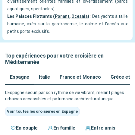
divertissement orientés familles et divertissement (parcs
aquatiques, spectacles).
Les Palaces Flottants (
Ponant
,
Oceania
)
: Des yachts à taille
humaine, axés sur la gastronomie, le calme et l’accès aux
petits ports exclusifs.
Top expériences pour votre croisière en
Méditerranée
Espagne
Italie
France et Monaco
Grèce et Î
L’Espagne séduit par son rythme de vie vibrant, mêlant plages
urbaines accessibles et patrimoine architectural unique.
Voir toutes les croisières en Espagne
En couple
En famille
Entre amis