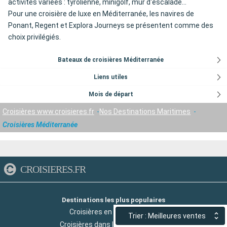
activités variées : tyrolienne, minigolf, mur d'escalade...
Pour une croisière de luxe en Méditerranée, les navires de
Ponant, Regent et Explora Journeys se présentent comme des
choix privilégiés.
Bateaux de croisières Méditerranée
Liens utiles
Mois de départ
Croisières www.croisieres.fr
Nos Destinations Maritimes
Croisières Méditerranée
CROISIERES.FR
Destinations les plus populaires
Croisières en Méditerranée
Trier : Meilleures ventes
Croisières dans les Iles Grecques