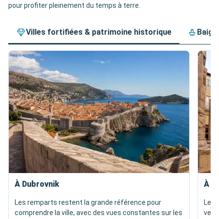
pour profiter pleinement du temps à terre.
Villes fortifiées & patrimoine historique
Baign
À Dubrovnik
À Sp
Les remparts restent la grande référence pour
Le pa
comprendre la ville, avec des vues constantes sur les
vest