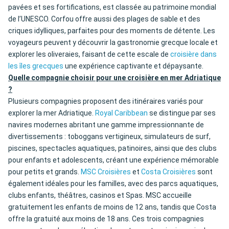
pavées et ses fortifications, est classée au patrimoine mondial
de l’UNESCO. Corfou offre aussi des plages de sable et des
criques idylliques, parfaites pour des moments de détente. Les
voyageurs peuvent y découvrir la gastronomie grecque locale et
explorer les oliveraies, faisant de cette escale de
croisière dans
les îles grecques
une expérience captivante et dépaysante.
Quelle compagnie choisir pour une croisière en mer Adriatique
?
Plusieurs compagnies proposent des itinéraires variés pour
explorer la mer Adriatique.
Royal Caribbean
se distingue par ses
navires modernes abritant une gamme impressionnante de
divertissements : toboggans vertigineux, simulateurs de surf,
piscines, spectacles aquatiques, patinoires, ainsi que des clubs
pour enfants et adolescents, créant une expérience mémorable
pour petits et grands.
MSC Croisières
et
Costa Croisières
sont
également idéales pour les familles, avec des parcs aquatiques,
clubs enfants, théâtres, casinos et Spas. MSC accueille
gratuitement les enfants de moins de 12 ans, tandis que Costa
offre la gratuité aux moins de 18 ans. Ces trois compagnies