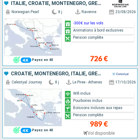
ITALIE, CROATIE, MONTÉNÉGRO, GRÈCE
Norwegian Pearl
8 j
Ravenne
23/08/2026
-300€ sur les vols
Animations à bord exclusives
Pension complète
726 €
Payez en 4X
CROATIE, MONTÉNÉGRO, ITALIE, GRÈCE
Celestyal Journey
8 j
Le Piree - Athenes
17/10/2026
Wifi inclus
Pourboires inclus
Boissons incluses aux repas
Pension complète
989 €
Payez en 4X
Vol disponible