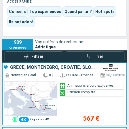
paysages minéraux qui tombent directement dans la mer.
ACCÈS RAPIDE
Selon l’itinéraire choisi, le voyage peut prendre des airs de
Conseils
Top expériences
Quand partir ?
Hot spots
grand circuit culturel, de parenthèse balnéaire sur la côte
dalmate ou d’échappée plus intimiste entre petites villes, îles
Ils ont adoré
et criques. Entre visites à pied, baignades, panoramas et
moments à bord, chacun peut y trouver son propre rythme.
909
Vos critères de recherche :
Adriatique
croisières
Filtrer
Trier
GRÈCE, MONTÉNÉGRO, CROATIE, SLOVÉNIE, ITALIE
Norwegian Pearl
8 j
Le Piree - Athenes
30/08/2026
Animations à bord exclusives
Pension complète
567 €
Payez en 4X