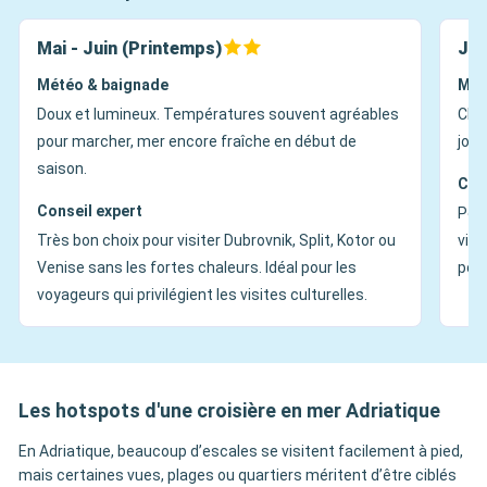
Mai - Juin (Printemps)
Jui
Météo & baignade
Mét
Doux et lumineux. Températures souvent agréables
Chau
pour marcher, mer encore fraîche en début de
jour
saison.
Con
Conseil expert
Péri
Très bon choix pour visiter Dubrovnik, Split, Kotor ou
vie 
Venise sans les fortes chaleurs. Idéal pour les
peuv
voyageurs qui privilégient les visites culturelles.
Les hotspots d'une croisière en mer Adriatique
En Adriatique, beaucoup d’escales se visitent facilement à pied,
mais certaines vues, plages ou quartiers méritent d’être ciblés