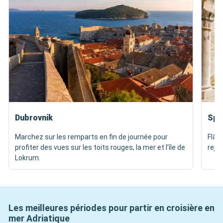
Dubrovnik
Spli
Marchez sur les remparts en fin de journée pour
Flân
profiter des vues sur les toits rouges, la mer et l’île de
rejoi
Lokrum.
Les meilleures périodes pour partir en croisière en
mer Adriatique