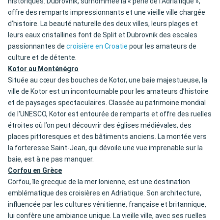
historiques. Dubrovnik, surnommée la « perle de l'Adriatique »,
offre des remparts impressionnants et une vieille ville chargée
d’histoire. La beauté naturelle des deux villes, leurs plages et
leurs eaux cristallines font de Split et Dubrovnik des escales
passionnantes de
croisière en Croatie
pour les amateurs de
culture et de détente.
Kotor au Monténégro
Située au cœur des bouches de Kotor, une baie majestueuse, la
ville de Kotor est un incontournable pour les amateurs d’histoire
et de paysages spectaculaires. Classée au patrimoine mondial
de l'UNESCO, Kotor est entourée de remparts et offre des ruelles
étroites où l’on peut découvrir des églises médiévales, des
places pittoresques et des bâtiments anciens. La montée vers
la forteresse Saint-Jean, qui dévoile une vue imprenable sur la
baie, est à ne pas manquer.
Corfou en Grèce
Corfou, île grecque de la mer Ionienne, est une destination
emblématique des croisières en Adriatique. Son architecture,
influencée par les cultures vénitienne, française et britannique,
lui confère une ambiance unique. La vieille ville, avec ses ruelles