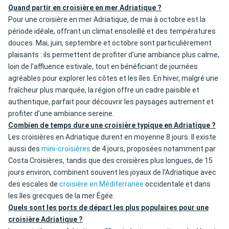
Quand partir en croisière en mer Adriatique ?
Pour une croisière en mer Adriatique, de mai à octobre est la
période idéale, offrant un climat ensoleillé et des températures
douces. Mai, juin, septembre et octobre sont particulièrement
plaisants : ils permettent de profiter d'une ambiance plus calme,
loin de l'affluence estivale, tout en bénéficiant de journées
agréables pour explorer les côtes et les îles. En hiver, malgré une
fraîcheur plus marquée, la région offre un cadre paisible et
authentique, parfait pour découvrir les paysages autrement et
profiter d’une ambiance sereine.
Combien de temps dure une croisière typique en Adriatique ?
Les croisières en Adriatique durent en moyenne 8 jours. Il existe
aussi des
mini-croisières
de 4 jours, proposées notamment par
Costa Croisières, tandis que des croisières plus longues, de 15
jours environ, combinent souvent les joyaux de l'Adriatique avec
des escales de
croisière en Méditerranée
occidentale et dans
les îles grecques de la mer Égée.
Quels sont les ports de départ les plus populaires pour une
croisière Adriatique ?