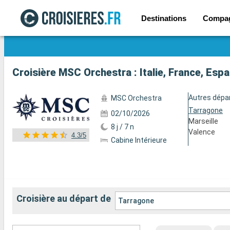
Destinations
Compa
Voir les 75 autres photos
Croisière MSC Orchestra : Italie, France, Es
Autres dépa
MSC Orchestra
Tarragone
02/10/2026
Marseille
8 j / 7 n
Valence
4.3/5
Cabine Intérieure
Croisière au départ de
Tarragone