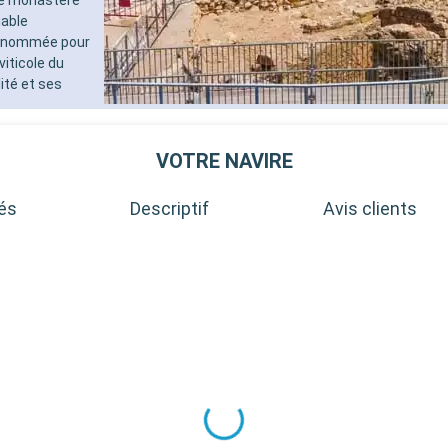
pour les adultes)
uable
- 40% de réduction sur un forf
 renommée pour
sélectionné prépayé
viticole du
- 10% de réduction sur tous l
réservés à bord
ité et ses
SERVICES
- Personnel qualifié multilingu
- Embarquement prioritaire & 
VOTRE NAVIRE
charge des bagages
AUTRES PRIVILÈGES
tés
Descriptif
Avis clients
- Points MSC Voyagers Club