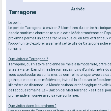
- 20% de réd
- Activités et divertissements pour
Restaurants
adultes, enfants et bébés
Arrivée
Tarragone
prépayé
- Activités récréatives pour enfants
---
SPORT ET 
SERVICES
- Programme
Le port :
- Personnel qualifié multilingue
Broadway
Le port de Tarragone, à environ 2 kilomètres du centre historique
AUTRES PRIVILÈGES
- Espace pis
escale maritime charmante sur la côte Méditerranéenne en Esp
- Points MSC Voyagers Club
- Equipement
proximité permet un accès facile en bus ou en taxi, offrant aux v
- Salle de s
l'opportunité d'explorer aisément cette ville de Catalogne riche e
panoramiqu
romaine.
- Activités 
adultes, en
Que visiter à Tarragone ?
- Activités 
Tarragone, où l'histoire ancienne se mêle à la modernité, offre 
SERVICES
sites à visiter. L'amphithéâtre romain, à moins d'un kilomètre du 
- Personnel 
vues spectaculaires sur la mer. Le centre historique, avec sa ca
AUTRES PR
gothique et ses rues médiévales, invite à la découverte à seule
- Points MS
kilomètre de distance. Le Musée national archéologique dévoile 
de l'époque romaine. Le « Balcón del Mediterráneo » est idéal pou
promenade en soirée avec sa vue sur la mer.
Que visiter dans les environs ?
Les alentours de Tarragone offrent une diversité d'excursions.