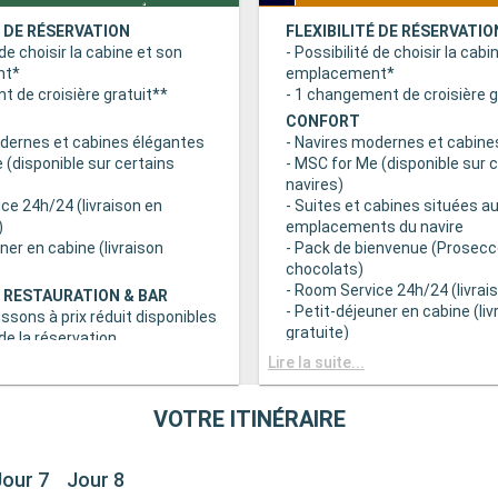
É DE RÉSERVATION
FLEXIBILITÉ DE RÉSERVATIO
 de choisir la cabine et son
- Possibilité de choisir la cabi
nt*
emplacement*
 de croisière gratuit**
- 1 changement de croisière g
CONFORT
odernes et cabines élégantes
- Navires modernes et cabine
 (disponible sur certains
- MSC for Me (disponible sur 
navires)
ce 24h/24 (livraison en
- Suites et cabines situées au
)
emplacements du navire
uner en cabine (livraison
- Pack de bienvenue (Prosecc
chocolats)
- Room Service 24h/24 (livrais
 RESTAURATION & BAR
- Petit-déjeuner en cabine (liv
issons à prix réduit disponibles
gratuite)
e la réservation
c grand choix de spécialités
AVANTAGES RESTAURATION 
Lire la suite...
- Forfaits boissons à prix rédu
s principaux avec plats
au moment de la réservation
VOTRE ITINÉRAIRE
 prise en compte des
- Buffet avec grand choix de 
iététiques
culinaires
a tranche horaire du dîner (sous
- Restaurants principaux avec
Jour 7
Jour 8
sponibilité)
gourmets et prise en compte