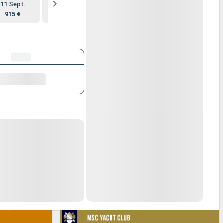
11 Sept.
18 Sept.
25 Sept.
2 Oct.
915 €
1 035 €
Complet
875 €