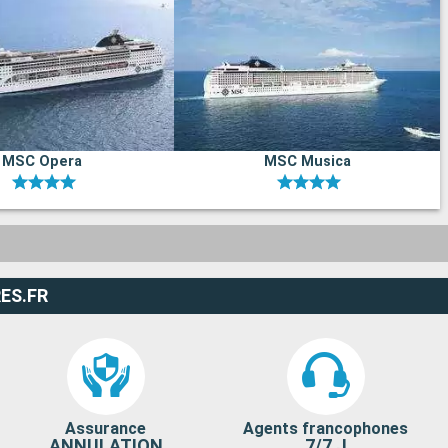
MSC Opera
MSC Musica
ES.FR
Assurance
Agents francophones
ANNULATION
7/7 J