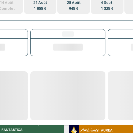
14 Août
21 Août
28 Août
4 Sept.
Complet
1 055 €
945 €
1 325 €