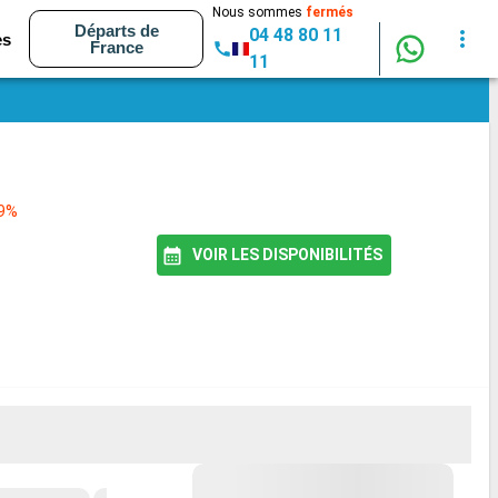
Nous sommes
fermés
Départs de
04 48 80 11
es
France
11
99%
VOIR LES DISPONIBILITÉS
MEILLEUR PRIX