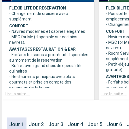
FLEXIBILITÉ DE RÉSERVATION
FLEXIBILIT
- Changement de croisière avec
- Possibilité
supplément
emplaceme
- Changement
CONFORT
- Navires modernes et cabines élégantes
CONFORT
- MSC for Me (disponible sur certains
- Navires m
navires).
- MSC for Me
navires)
AVANTAGES RESTAURATION & BAR
- Room Servi
- Forfaits boissons à prix réduit disponibles
supplément
au moment de la réservation
- Petit-déje
- Buffet avec grand choix de spécialités
gratuite)
culinaires
- Restaurants principaux avec plats
AVANTAGES
gourmets et prise en compte des
- Forfaits bo
exigences diététiques
au moment d
- Buffet ave
Lire la suite...
Lire la suite...
SPORT ET DIVERTISSEMENTS
culinaires
- Programme varié de spectacles de style
- Restaurant
Broadway
gourmets et
- Espace piscine
exigences d
- Equipements sportifs de plein-air
- Choix de l
- Salle de sport équipée avec vue
Jour 1
Jour 2
Jour 3
Jour 4
Jour 5
Jour 6
réserve de di
panoramique