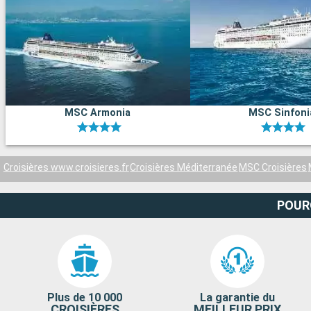
MSC Armonia
MSC Sinfoni
Croisières www.croisieres.fr
Croisières Méditerranée
MSC Croisières
POUR
Plus de 10 000
La garantie du
CROISIÈRES
MEILLEUR PRIX