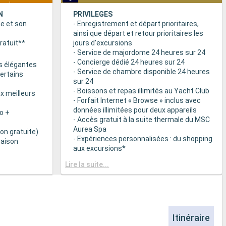
N
PRIVILEGES
ne et son
- Enregistrement et départ prioritaires,
ainsi que départ et retour prioritaires les
ratuit**
jours d'excursions
- Service de majordome 24 heures sur 24
- Concierge dédié 24 heures sur 24
s élégantes
- Service de chambre disponible 24 heures
certains
sur 24
- Boissons et repas illimités au Yacht Club
x meilleurs
- Forfait Internet « Browse » inclus avec
données illimitées pour deux appareils
o +
- Accès gratuit à la suite thermale du MSC
Aurea Spa
on gratuite)
- Expériences personnalisées : du shopping
raison
aux excursions*
- Equipements de relaxation dans chaque
& BAR
Lire la suite...
suite
it disponibles
- Autres attentions personnelles : service
d’assistance pour faire et défaire les
spécialités
valises, journal livré directement en cabine
sur demande*
 plats
- L’expérience la plus récompensée pour le
Itinéraire
 des
versement des points « MSC Voyagers