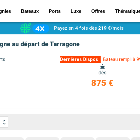
gnies
Bateaux
Ports
Luxe
Offres
Thématiqu
Payez en 4 fois dès
219 €
/mois
pagne au départ de Tarragone
rts
Dernières Dispos !
Bateau rempli à 
dès
875 €