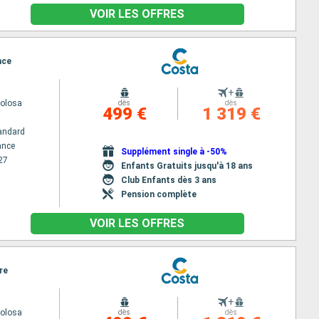
VOIR LES OFFRES
nce
+
volosa
dès
dès
499 €
1 319 €
andard
ance
Supplément single à -50%
27
Enfants Gratuits jusqu'à 18 ans
Club Enfants dès 3 ans
Pension complète
VOIR LES OFFRES
re
+
volosa
dès
dès