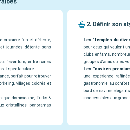
raïbes
2. Définir son st
Les "temples du dive
e croisière fun et détente,
 et journées détente sans
pour ceux qui veulent un
clubs enfants, nombreuse
our l’aventure, entre ruines
groupes d’amis ou les vo
Les "navires premium
rail spectaculaire.
ance, parfait pour retrouver
une expérience raffinée
rkeling, villages colorés et
gastronomie, au confort
bord de navires élégants
lique dominicaine, Turks &
inaccessibles aux grands
x cristallines, panoramas