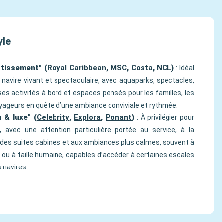
yle
rtissement" (
Royal Caribbean
,
MSC
,
Costa
,
NCL
)
: Idéal
 navire vivant et spectaculaire, avec aquaparks, spectacles,
s activités à bord et espaces pensés pour les familles, les
yageurs en quête d’une ambiance conviviale et rythmée.
 & luxe" (
Celebrity
,
Explora
,
Ponant
)
: À privilégier pour
, avec une attention particulière portée au service, à la
 des suites cabines et aux ambiances plus calmes, souvent à
 ou à taille humaine, capables d’accéder à certaines escales
 navires.