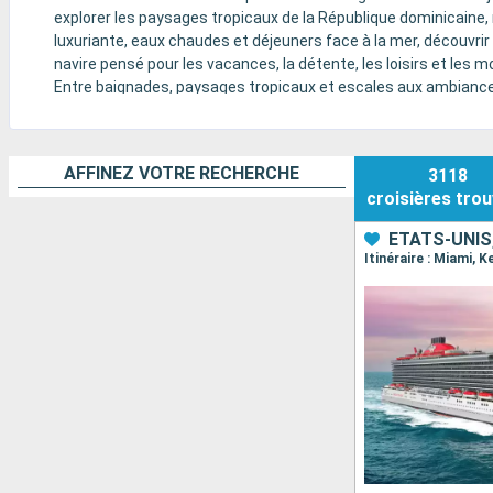
explorer les paysages tropicaux de la République dominicaine, 
luxuriante, eaux chaudes et déjeuners face à la mer, découvrir 
navire pensé pour les vacances, la détente, les loisirs et les 
Entre baignades, paysages tropicaux et escales aux ambiances m
croisières : piscines, toboggans aquatiques, spectacles, anim
Selon l’itinéraire et le bateau choisis, la croisière peut se v
rythmées par les loisirs à bord - ou un peu tout cela à la fois.
AFFINEZ VOTRE RECHERCHE
3118
croisières
trou
ÉTATS-UNI
Itinéraire : Miami, 