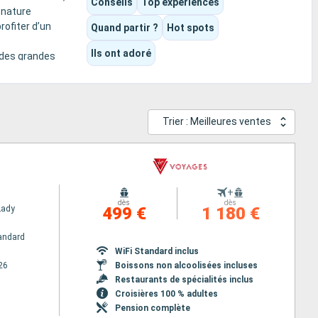
Conseils
Top expériences
 nature
rofiter d’un
Quand partir ?
Hot spots
Ils ont adoré
r des grandes
nces familiales
Trier : Meilleures ventes
+
dès
dès
Lady
499 €
1 180 €
andard
WiFi Standard inclus
26
Boissons non alcoolisées incluses
Restaurants de spécialités inclus
Croisières 100 % adultes
Pension complète