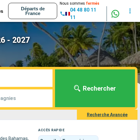
Nous sommes
fermés
Départs de
04 48 80 11
es
France
11
26 - 2027
Rechercher
agnies
Recherche Avancée
ACCÈS RAPIDE
ns des Bahamas,