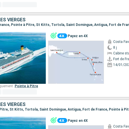
LES VIERGES
 France, Pointe à Pitre, St Kitts, Tortola, Saint Domingue, Antigua, Fort de Fra
Payez en 4X
Costa Fa
8 j
Cabine st
Fort de Fr
14/01/20
quement :
Pointe à Pitre
LES VIERGES
à Pitre, St Kitts, Tortola, Saint Domingue, Antigua, Fort de France, Pointe à Pit
Payez en 4X
Costa Fa