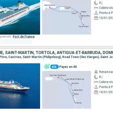
8 j
Cabine st
Pointe à P
15/01/20
quement :
Fort de France
Payez en 4X
Renaissa
8 j
Cabine st
Pointe à P
18/01/20