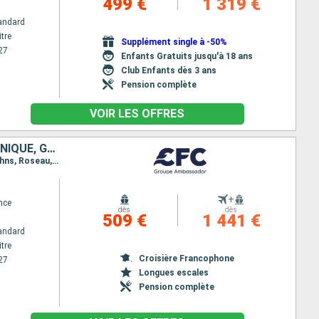
499 €
1 319 €
andard
itre
Supplément single à -50%
27
Enfants Gratuits jusqu'à 18 ans
Club Enfants dès 3 ans
Pension complète
VOIR LES OFFRES
SAINTE-LUCIE, SAINT-MARTIN, TORTOLA, ANTIGUA-ET-BARBUDA, DOMINIQUE, GUADELOUPE
Itinéraire : Pointe à Pitre, Castries, Saint-Martin (Philipsburg), Road Town (Iles Vierges), Saint Johns, Roseau, Pointe à Pitre
+
nce
dès
dès
509 €
1 441 €
andard
itre
Croisière Francophone
27
Longues escales
Pension complète