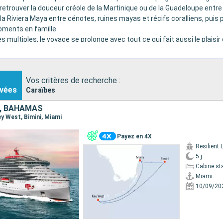
retrouver la douceur créole de la Martinique ou de la Guadeloupe entre
la Riviera Maya entre cénotes, ruines mayas et récifs coralliens, puis p
moments en famille.
ultiples, le voyage se prolonge avec tout ce qui fait aussi le plaisi
ations et espaces pensés pour toute la famille.
ivre comme une parenthèse de détente, une aventure tropicale, des vaca
Vos critères de recherche :
vées
Caraïbes
S, BAHAMAS
Key West, Bimini, Miami
Payez en 4X
Resilient 
5 j
Cabine st
Miami
10/09/20