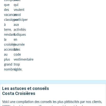
que
qui
des
veulent
vacances
aussi
classiques
participer
à
aux
terre,
activités
rendant
ludiques
la
en
croisière
journée
accessible
sans
au
code
plus
vestimentaire
grand
trop
nombre.
rigide.
Les astuces et conseils
Costa Croisières
Voici une compilation des conseils les plus plébiscités par nos clients,