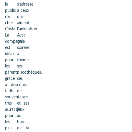
le
s'adresse
public
à ceux
roi
qui
chez
aiment
Costa.
l'animation.
La
Avec
compagnie
ses
est
soirées
idéale
à
pour
thème,
les
ses
parents
discothèques,
grâce
ses
à des
cours
tarifs
de
souvent
danse
très
et ses
attractifs
jeux
pour
au
les
bord
plus
de la