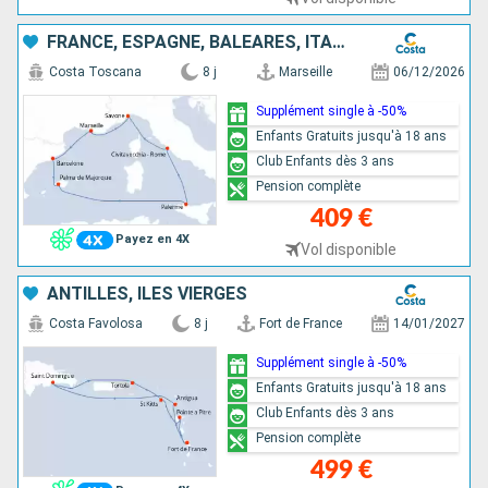
FRANCE, ESPAGNE, BALÉARES, ITALIE
Costa Toscana
8 j
Marseille
06/12/2026
Supplément single à -50%
Enfants Gratuits jusqu'à 18 ans
Club Enfants dès 3 ans
Pension complète
409 €
Payez en 4X
Vol disponible
ANTILLES, ILES VIERGES
Costa Favolosa
8 j
Fort de France
14/01/2027
Supplément single à -50%
Enfants Gratuits jusqu'à 18 ans
Club Enfants dès 3 ans
Pension complète
499 €