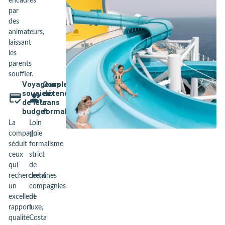
encadrés
par
des
animateurs,
laissant
les
parents
souffler.
Voyageurs
Couples
soucieux
détendus,
de leur
sans
budget
formalisme
La
Loin
compagnie
du
séduit
formalisme
ceux
strict
qui
de
recherchent
certaines
un
compagnies
excellent
de
rapport
luxe,
qualité-
Costa