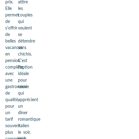
prix.
attire
Elle
les
permet
couples
de
qui
s'offrir
veulent
de
se
belles
détendre
vacances
sans
en
chichis.
pension
C'est
complète,
l'option
avec
idéale
une
pour
gastronomie
ceux
de
qui
qualité,
apprécient
pour
un
un
dîner
tarif
romantique
souvent
italien
plus
le soir,
compétitif
mais