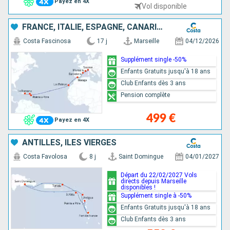
Payez en 4X
Vol disponible
FRANCE, ITALIE, ESPAGNE, CANARIES, ANTILLES, RÉP.DOMINICAINE
Costa Fascinosa
17 j
Marseille
04/12/2026
Supplément single -50%
Enfants Gratuits jusqu'à 18 ans
Club Enfants dès 3 ans
Pension complète
499 €
Payez en 4X
ANTILLES, ILES VIERGES
Costa Favolosa
8 j
Saint Domingue
04/01/2027
Départ du 22/02/2027 Vols
directs depuis Marseille
disponibles !
Supplément single à -50%
Enfants Gratuits jusqu'à 18 ans
Club Enfants dès 3 ans