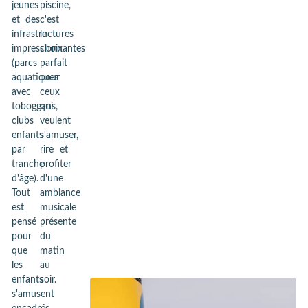
jeunes
piscine,
et des
c'est
infrastructures
le
impressionnantes
choix
(parcs
parfait
aquatiques
pour
avec
ceux
toboggans,
qui
clubs
veulent
enfants
s'amuser,
par
rire et
tranche
profiter
d'âge).
d'une
Tout
ambiance
est
musicale
pensé
présente
pour
du
que
matin
les
au
enfants
soir.
s'amusent