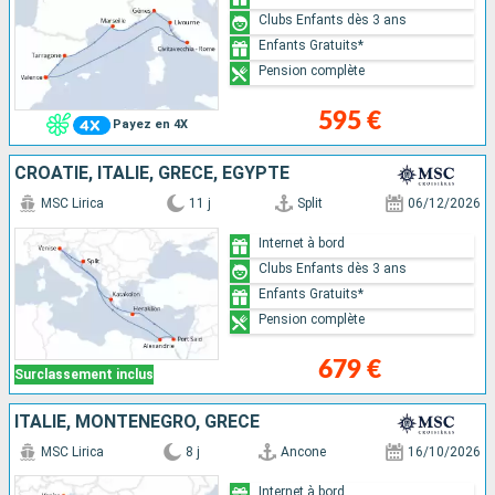
Clubs Enfants dès 3 ans
Enfants Gratuits*
Pension complète
595 €
Payez en 4X
CROATIE, ITALIE, GRÈCE, EGYPTE
MSC Lirica
11 j
Split
06/12/2026
Internet à bord
Clubs Enfants dès 3 ans
Enfants Gratuits*
Pension complète
679 €
Surclassement inclus
ITALIE, MONTÉNÉGRO, GRÈCE
MSC Lirica
8 j
Ancone
16/10/2026
Internet à bord