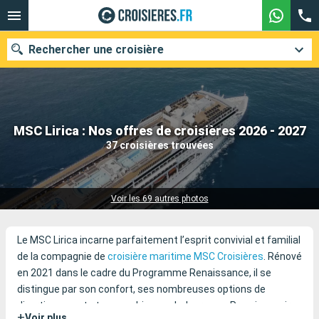
Rechercher une croisière
Nos destinations
MSC Lirica : Nos offres de croisières 2026 - 2027
37 croisières trouvées
Mois de départ
Ports
Compagnies
Voir les 69 autres photos
Rechercher
Le MSC Lirica incarne parfaitement l’esprit convivial et familial
de la compagnie de
croisière maritime
MSC Croisières
. Rénové
en 2021 dans le cadre du Programme Renaissance, il se
distingue par son confort, ses nombreuses options de
divertissement et son ambiance chaleureuse. Premier navire
+
Voir plus