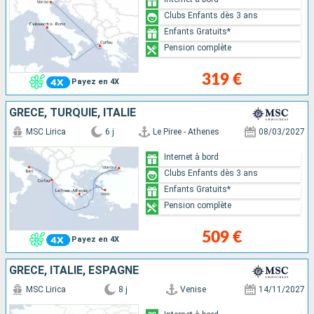
Clubs Enfants dès 3 ans
Enfants Gratuits*
Pension complète
319 €
Payez en 4X
GRÈCE, TURQUIE, ITALIE
MSC Lirica
6 j
Le Piree - Athenes
08/03/2027
Internet à bord
Clubs Enfants dès 3 ans
Enfants Gratuits*
Pension complète
509 €
Payez en 4X
GRÈCE, ITALIE, ESPAGNE
MSC Lirica
8 j
Venise
14/11/2027