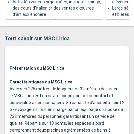
Activités variées organisées, incluant le bingo,
d'événemen
des cours d'italien et des ventes d'œuvres
Large sélec
d'art aux enchère
et bières d
Ambiance relaxante et cozy, avec des
Pont 5
fauteuils de velours, sofas, tables rondes en
verre et colonnes blanches
Tout savoir sur MSC Lirica
Présentation du MSC Lirica
Caractéristiques du MSC Lirica
Avec ses 275 mètres de longueur et 32 mètres de largeur,
le MSC Lirica est un navire conçu pour offrir confort et
convivialité à ses passagers. Sa capacité d’accueil atteint 2
679 voyageurs, pris en charge par un équipage composé de
732 membres du personnel garantissant un service de
qualité. Répartis sur 13 ponts, les espaces à bord
comprennent deux piscines agrémentées de bains à