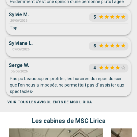
Evidemment c'est une opinion d'une personne plutôt âgée
qui ne fréquente pas les animations géantes...
Sylvie M.
5
20/06/2026
Top
Sylviane L.
5
07/06/2026
Serge W.
4
06/06/2026
Pas pu beaucoup en profiter, les horaires du repas du soir
que l'on nous a imposée, ne permettait pas d' assister aux
spectacles-
VOIR TOUS LES AVIS CLIENTS DE MSC LIRICA
Les cabines de MSC Lirica