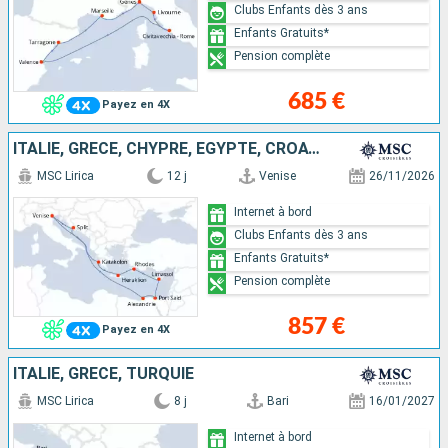
Clubs Enfants dès 3 ans
Enfants Gratuits*
Pension complète
685 €
Payez en 4X
ITALIE, GRÈCE, CHYPRE, EGYPTE, CROATIE
MSC Lirica
12 j
Venise
26/11/2026
Internet à bord
Clubs Enfants dès 3 ans
Enfants Gratuits*
Pension complète
857 €
Payez en 4X
ITALIE, GRÈCE, TURQUIE
MSC Lirica
8 j
Bari
16/01/2027
Internet à bord