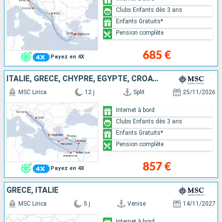
Clubs Enfants dès 3 ans
Enfants Gratuits*
Pension complète
685 €
Payez en 4X
ITALIE, GRÈCE, CHYPRE, EGYPTE, CROATIE
MSC Lirica
12 j
Split
25/11/2026
Internet à bord
Clubs Enfants dès 3 ans
Enfants Gratuits*
Pension complète
857 €
Payez en 4X
GRÈCE, ITALIE
MSC Lirica
5 j
Venise
14/11/2027
Internet à bord