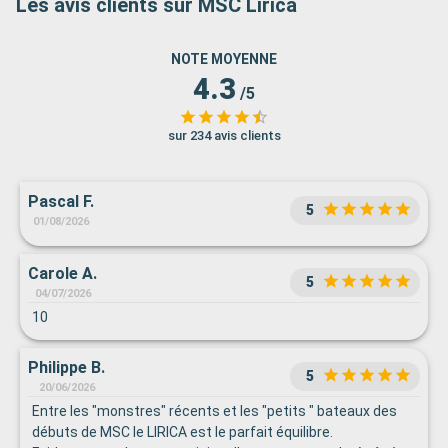
Les avis clients sur MSC Lirica
NOTE MOYENNE
4.3
/5
sur 234 avis clients
Pascal F.
5
01/08/2026
Carole A.
5
04/07/2026
10
Philippe B.
5
20/06/2026
Entre les "monstres" récents et les "petits " bateaux des
débuts de MSC le LIRICA est le parfait équilibre.