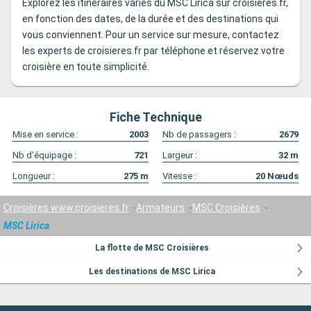
Explorez les itinéraires variés du MSC Lirica sur croisieres.fr,
en fonction des dates, de la durée et des destinations qui
vous conviennent. Pour un service sur mesure, contactez
les experts de croisieres.fr par téléphone et réservez votre
croisière en toute simplicité.
Fiche Technique
Mise en service :
2003
Nb de passagers :
2679
Nb d'équipage :
721
Largeur :
32
m
Longueur :
275
m
Vitesse :
20
Nœuds
Croisières www.croisieres.fr
Armateurs
MSC Croisières
MSC Lirica
La flotte de MSC Croisières
Les destinations de MSC Lirica