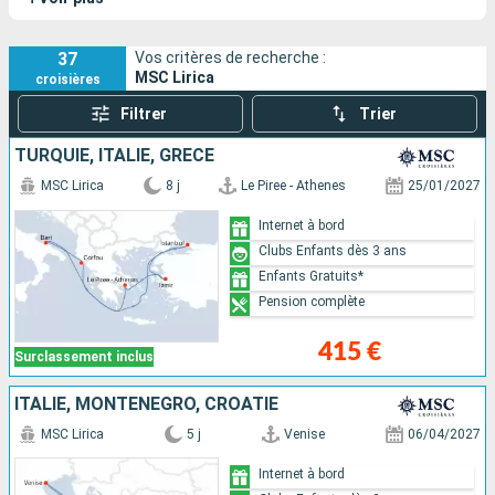
de la classe Lirica, il possède un sister-ship, le
MSC Opera
,
avec lequel il partage le même design élégant et les mêmes
équipements pensés pour tous les âges.
37
Vos critères de recherche :
MSC Lirica
croisières
Filtrer
Trier
TURQUIE, ITALIE, GRÈCE
MSC Lirica
8 j
Le Piree - Athenes
25/01/2027
Internet à bord
Clubs Enfants dès 3 ans
Enfants Gratuits*
Pension complète
415 €
Surclassement inclus
ITALIE, MONTÉNÉGRO, CROATIE
MSC Lirica
5 j
Venise
06/04/2027
Internet à bord