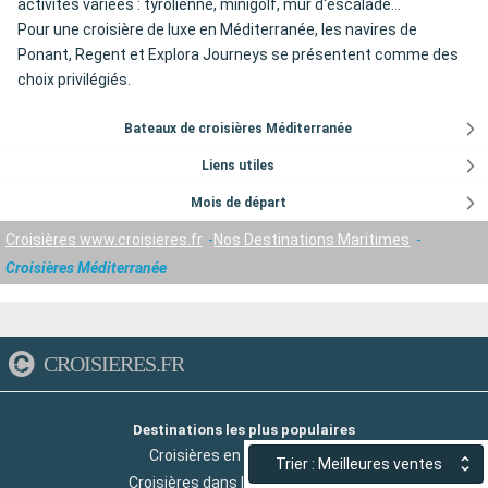
activités variées : tyrolienne, minigolf, mur d'escalade...
Pour une croisière de luxe en Méditerranée, les navires de
Ponant, Regent et Explora Journeys se présentent comme des
choix privilégiés.
Bateaux de croisières Méditerranée
Liens utiles
Mois de départ
Croisières www.croisieres.fr
Nos Destinations Maritimes
Croisières Méditerranée
CROISIERES.FR
Destinations les plus populaires
Croisières en Méditerranée
Trier : Meilleures ventes
Croisières dans les Iles Grecques