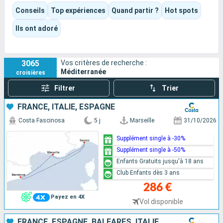
Selon l’itinéraire et le bateau choisis, l’expérience peut être
Conseils
Top expériences
Quand partir ?
Hot spots
culturelle, gastronomique, balnéaire ou résolument tournée
vers le divertissement. Piscines, spectacles, animations,
Ils ont adoré
moments de détente ou grandes visites : chacun peut y
trouver son propre rythme.
3065
Vos critères de recherche :
Méditerranée
croisières
Filtrer
Trier
FRANCE, ITALIE, ESPAGNE
Costa Fascinosa
5 j
Marseille
31/10/2026
Supplément single à -30%
Supplément single à -50%
Enfants Gratuits jusqu'à 18 ans
Club Enfants dès 3 ans
286 €
Payez en 4X
Vol disponible
FRANCE, ESPAGNE, BALÉARES, ITALIE