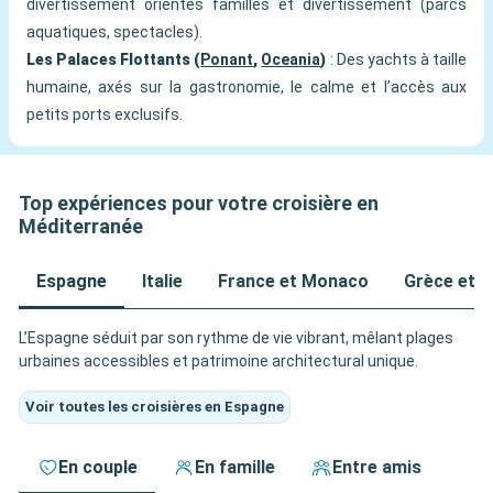
divertissement orientés familles et divertissement (parcs
aquatiques, spectacles).
Les Palaces Flottants (
Ponant
,
Oceania
)
: Des yachts à taille
humaine, axés sur la gastronomie, le calme et l’accès aux
petits ports exclusifs.
Top expériences pour votre croisière en
Méditerranée
Espagne
Italie
France et Monaco
Grèce et Î
L’Espagne séduit par son rythme de vie vibrant, mêlant plages
urbaines accessibles et patrimoine architectural unique.
Voir toutes les croisières en Espagne
En couple
En famille
Entre amis