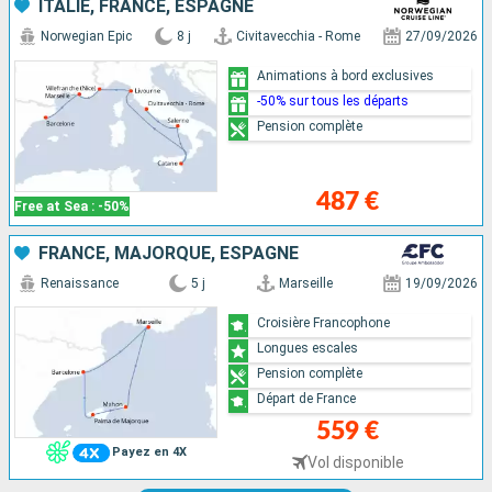
ITALIE, FRANCE, ESPAGNE
Norwegian Epic
8 j
Civitavecchia - Rome
27/09/2026
Animations à bord exclusives
-50% sur tous les départs
Pension complète
487 €
Free at Sea : -50%
FRANCE, MAJORQUE, ESPAGNE
Renaissance
5 j
Marseille
19/09/2026
Croisière Francophone
Longues escales
Pension complète
Départ de France
559 €
Payez en 4X
Vol disponible