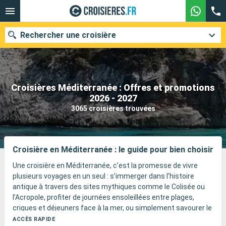
Rechercher une croisière
Croisières Méditerranée : Offres et promotions
Nos destinations
2026 - 2027
3065 croisières trouvées
Mois de départ
Ports
Compagnies
Croisière en Méditerranée : le guide pour bien choisir
Rechercher
Une croisière en Méditerranée, c’est la promesse de vivre
plusieurs voyages en un seul : s’immerger dans l’histoire
antique à travers des sites mythiques comme le Colisée ou
l’Acropole, profiter de journées ensoleillées entre plages,
criques et déjeuners face à la mer, ou simplement savourer le
plaisir d’un navire pensé pour toute la famille.
ACCÈS RAPIDE