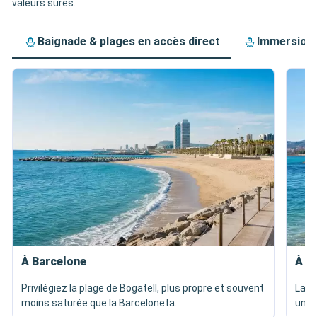
valeurs sûres.
Baignade & plages en accès direct
Immersion 
À Barcelone
À P
Privilégiez la plage de Bogatell, plus propre et souvent
La p
moins saturée que la Barceloneta.
une 