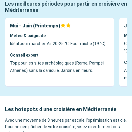
Les meilleures périodes pour partir en croisière en
Méditerranée
Mai - Juin (Printemps)
Jui
Météo & baignade
Mét
Idéal pour marcher. Air 20-25 °C. Eau fraîche (19 °C).
Gran
°C+)
Conseil expert
Con
Top pour les sites archéologiques (Rome, Pompéi,
Athènes) sans la canicule. Jardins en fleurs.
Ambi
mati
Les hotspots d'une croisière en Méditerranée
Avec une moyenne de 8 heures par escale, l’optimisation est clé.
Pour ne rien gâcher de votre croisière, visez directement ces