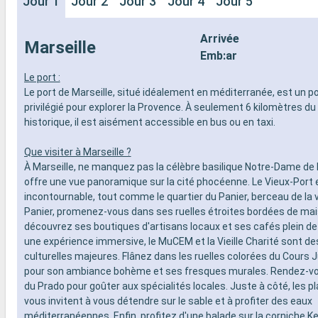
Jour 1
Jour 2
Jour 3
Jour 4
Jour 5
Arrivée
Marseille
Emb:ar
Le port :
Le port de Marseille, situé idéalement en méditerranée, est un p
privilégié pour explorer la Provence. À seulement 6 kilomètres du
historique, il est aisément accessible en bus ou en taxi.
Que visiter à Marseille ?
À Marseille, ne manquez pas la célèbre basilique Notre-Dame de l
offre une vue panoramique sur la cité phocéenne. Le Vieux-Port e
incontournable, tout comme le quartier du Panier, berceau de la vi
Panier, promenez-vous dans ses ruelles étroites bordées de mai
découvrez ses boutiques d'artisans locaux et ses cafés plein d
une expérience immersive, le MuCEM et la Vieille Charité sont d
culturelles majeures. Flânez dans les ruelles colorées du Cours J
pour son ambiance bohème et ses fresques murales. Rendez-v
du Prado pour goûter aux spécialités locales. Juste à côté, les p
vous invitent à vous détendre sur le sable et à profiter des eaux
méditerranéennes. Enfin, profitez d'une balade sur la corniche K