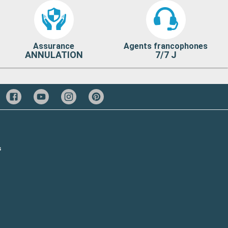
Assurance
Agents francophones
ANNULATION
7/7 J
s