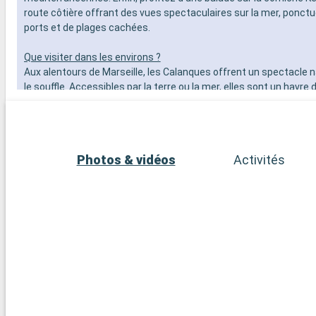
route côtière offrant des vues spectaculaires sur la mer, ponctu
ports et de plages cachées.
Que visiter dans les environs ?
Aux alentours de Marseille, les Calanques offrent un spectacle n
le souffle. Accessibles par la terre ou la mer, elles sont un havre 
randonneurs et les amoureux de la nature. Ne manquez pas Aix-
ville d'art et d'histoire, connue pour son patrimoine architectural
marchés colorés. Explorez l'arrière-pays provençal, avec ses vil
pittoresques comme Gordes et Roussillon et ses champs de la
Photos & vidéos
Activités
emblématiques. À seulement 2 heures de route de Marseille, Sai
petit port coloré célèbre pour son ambiance glamour et ses plage
est une destination incontournable.