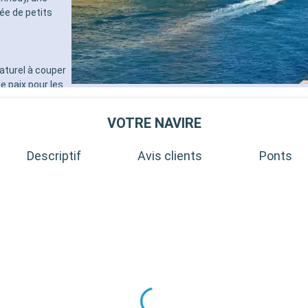
ée de petits
aturel à couper
de paix pour les
en-Provence,
 et ses
VOTRE NAVIRE
lages perchés
vande
Descriptif
Avis clients
Ponts
nt-Tropez,
s de sable fin,