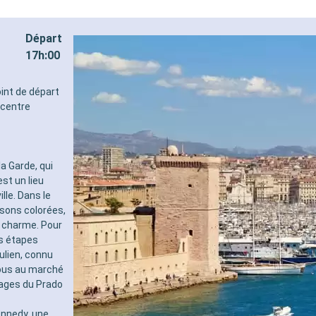
Départ
17h:00
oint de départ
 centre
a Garde, qui
st un lieu
lle. Dans le
sons colorées,
e charme. Pour
es étapes
ulien, connu
ous au marché
lages du Prado
ennedy, une