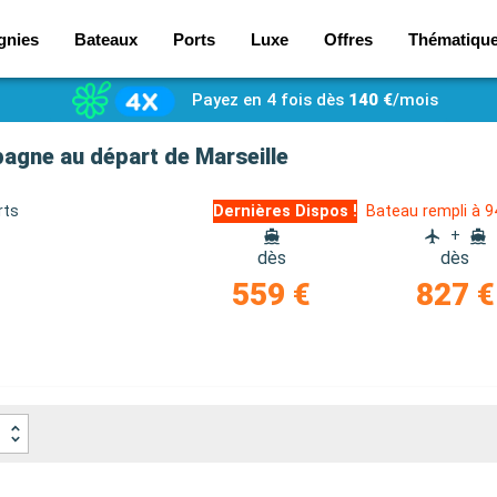
gnies
Bateaux
Ports
Luxe
Offres
Thématiqu
Payez en 4 fois dès
140 €
/mois
pagne au départ de Marseille
rts
Dernières Dispos !
Bateau rempli à 
+
dès
dès
559 €
827 €