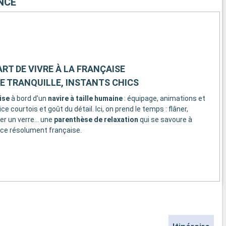
NCE
 ART DE VIVRE À LA FRANÇAISE
 TRANQUILLE, INSTANTS CHICS
ise
à bord d’un
navire à taille humaine
: équipage, animations et
 courtois et goût du détail. Ici, on prend le temps : flâner,
ger un verre… une
parenthèse de relaxation
qui se savoure à
ce résolument française.