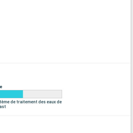
e
tème de traitement des eaux de
last