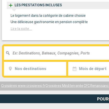
LES PRESTATIONS INCLUSES
Le logement dans la catégorie de cabine choisie
Une délicieuse gastronomie en pension complète
Lire la suite...
Nos destinations
Mois de départ
Croisières www.croisieres.fr
Croisières Méditerranée
CFC
Renaissanc
POUR