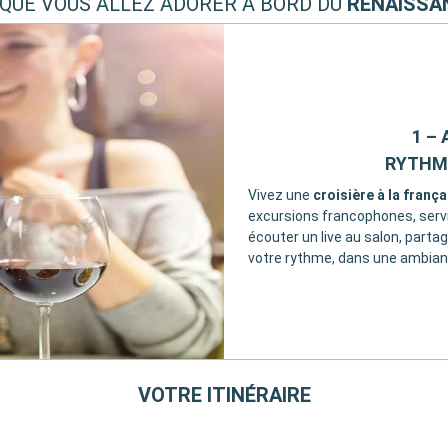
 QUE VOUS ALLEZ ADORER À BORD DU
RENAISSA
1 –
RYTHME
Vivez une
croisière à la frança
excursions francophones, service
écouter un live au salon, parta
votre rythme, dans une ambian
VOTRE ITINÉRAIRE