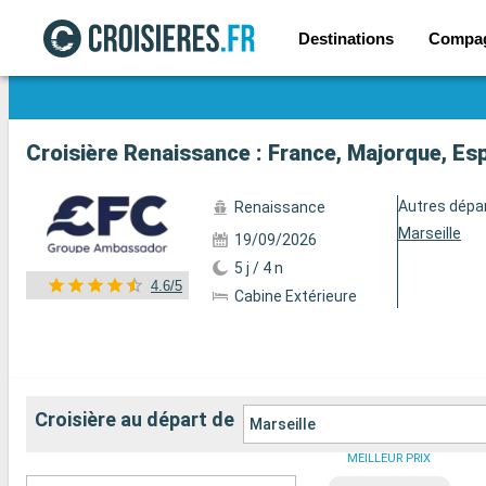
Destinations
Compa
Voir les 158 autres photos
Croisière Renaissance : France, Majorque, Es
Autres dépa
Renaissance
Marseille
19/09/2026
5 j / 4 n
4.6/5
Cabine Extérieure
Croisière au départ de
Marseille
MEILLEUR PRIX