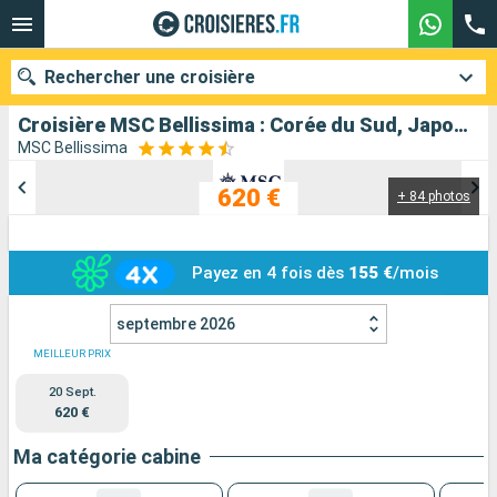
Rechercher une croisière
Croisière MSC Bellissima : Corée du Sud, Japon, Chine au départ de Shanghai
MSC Bellissima
620 €
+ 84 photos
Nos destinations
Mois de départ
Payez en 4 fois dès
155 €
/mois
Ports
Compagnies
septembre 2026
Rechercher
MEILLEUR PRIX
20 Sept.
620 €
Ma catégorie cabine