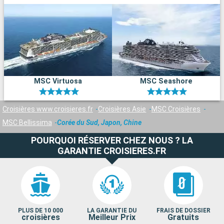
MSC Virtuosa
MSC Seashore
Croisières www.croisieres.fr
Croisières Asie
MSC Croisières
MSC Bellissima
Corée du Sud, Japon, Chine
POURQUOI RÉSERVER CHEZ NOUS ? LA
GARANTIE CROISIERES.FR
PLUS DE 10 000
LA GARANTIE DU
FRAIS DE DOSSIER
croisières
Meilleur Prix
Gratuits