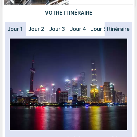
VOTRE ITINÉRAIRE
Jour 1
Jour 2
Jour 3
Jour 4
Jour 5
Itinéraire
Jour 6