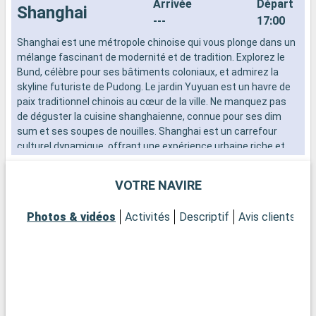
Arrivée
Départ
Shanghai
---
17:00
Shanghai est une métropole chinoise qui vous plonge dans un
J
mélange fascinant de modernité et de tradition. Explorez le
n
Bund, célèbre pour ses bâtiments coloniaux, et admirez la
H
skyline futuriste de Pudong. Le jardin Yuyuan est un havre de
b
paix traditionnel chinois au cœur de la ville. Ne manquez pas
l
de déguster la cuisine shanghaienne, connue pour ses dim
p
sum et ses soupes de nouilles. Shanghai est un carrefour
e
culturel dynamique, offrant une expérience urbaine riche et
M
diversifiée.
VOTRE NAVIRE
Photos & vidéos
Activités
Descriptif
Avis clients
Ca