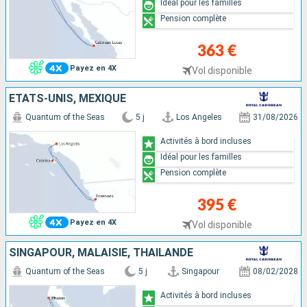
Idéal pour les familles
Pension complète
363 €
Payez en 4X
Vol disponible
ÉTATS-UNIS, MEXIQUE
Quantum of the Seas
5 j
Los Angeles
31/08/2026
Activités à bord incluses
Idéal pour les familles
Pension complète
395 €
Payez en 4X
Vol disponible
SINGAPOUR, MALAISIE, THAÏLANDE
Quantum of the Seas
5 j
Singapour
08/02/2028
Activités à bord incluses