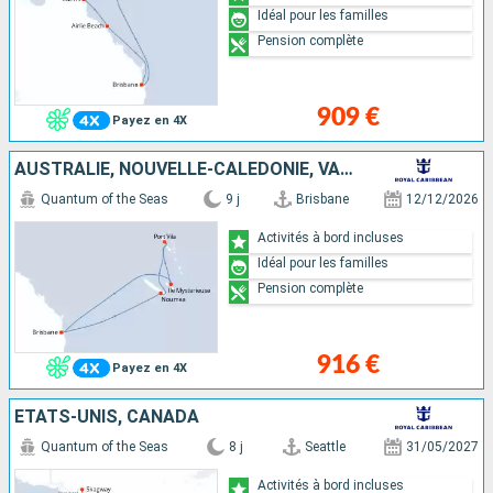
Idéal pour les familles
Pension complète
909 €
Payez en 4X
AUSTRALIE, NOUVELLE-CALÉDONIE, VANUATU
Quantum of the Seas
9 j
Brisbane
12/12/2026
Activités à bord incluses
Idéal pour les familles
Pension complète
916 €
Payez en 4X
ÉTATS-UNIS, CANADA
Quantum of the Seas
8 j
Seattle
31/05/2027
Activités à bord incluses