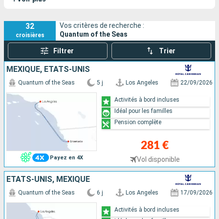
Seas est un navire moderne qui offre des
activités sensationelles à bord, comme le simulateur de
chute libre et la capsule North Star.
32
Vos critères de recherche :
Quantum of the Seas
croisières
Filtrer
Trier
MEXIQUE, ÉTATS-UNIS
Quantum of the Seas
5 j
Los Angeles
22/09/2026
Activités à bord incluses
Idéal pour les familles
Pension complète
281 €
Payez en 4X
Vol disponible
ÉTATS-UNIS, MEXIQUE
Quantum of the Seas
6 j
Los Angeles
17/09/2026
Activités à bord incluses