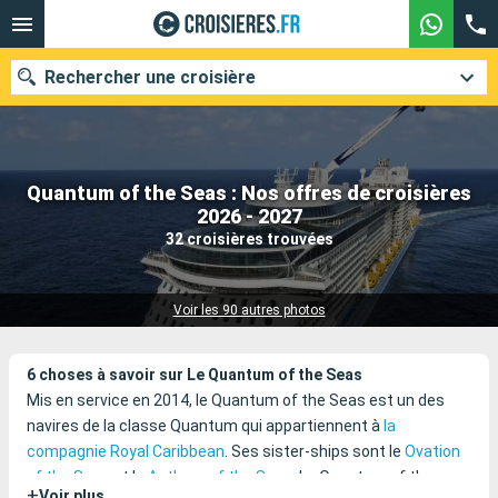
Rechercher une croisière
Quantum of the Seas : Nos offres de croisières
Nos destinations
2026 - 2027
32 croisières trouvées
Mois de départ
Ports
Compagnies
Voir les 90 autres photos
Rechercher
6 choses à savoir sur Le Quantum of the Seas
Mis en service en 2014, le Quantum of the Seas est un des
navires de la classe Quantum qui appartiennent à
la
compagnie Royal Caribbean
. Ses sister-ships sont le
Ovation
of the Seas
et le
Anthem of the Seas
. Le Quantum of the
+
Voir plus