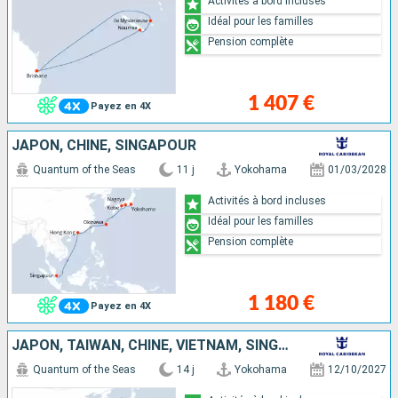
Activités à bord incluses
Idéal pour les familles
Pension complète
1 407 €
Payez en 4X
JAPON, CHINE, SINGAPOUR
Quantum of the Seas
11 j
Yokohama
01/03/2028
Activités à bord incluses
Idéal pour les familles
Pension complète
1 180 €
Payez en 4X
JAPON, TAÏWAN, CHINE, VIETNAM, SINGAPOUR
Quantum of the Seas
14 j
Yokohama
12/10/2027