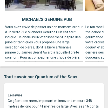
MICHAEL'S GENUINE PUB
Vous avez envie de passer un bon moment autour
Le ton rose bo
d'un verre ? Le Michael's Genuine Pub est tout
thé coloré don
indiqué. Ce chaleureux établissement inspiré des
gourmande qui 
pubs britanniques vous propose une large
votre croisièr
sélection de bières, dont la bière artisanale
coquet établi
primée du James Beard Award à laquelle il prête
derrière ses v
son nom. Pour accompagner une chope de bière,
douceurs sucr
ce pub dévoile de généreux plateaux de
petits gâteaux
charcuteries, de fromages ou pour les plus
place. Pour a
grandes faims de la polenta. Découvrez
parmi la séle
Tout savoir sur Quantum of the Seas
également divers bourbons, vins et cocktails dans
: chocolat cha
la carte de boissons du Michael's Genuine Pub. Ce
Pâtisserie est
pub vous ouvre ses portes sur le pont 4 du
après avoir fai
Quantum of the Seas, de 11 h à 1 h du matin.
la Royal Prome
Le navire
Quantum of th
Ce géant des mers, imposant et innovant, mesure 348
mètres de long pour 41 mètres de large. Avec ses 16 ponts