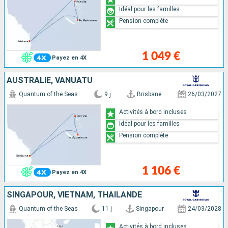
Idéal pour les familles
Pension complète
1 049 €
Payez en 4X
AUSTRALIE, VANUATU
Quantum of the Seas
9 j
Brisbane
26/03/2027
Activités à bord incluses
Idéal pour les familles
Pension complète
1 106 €
Payez en 4X
SINGAPOUR, VIETNAM, THAÏLANDE
Quantum of the Seas
11 j
Singapour
24/03/2028
Activités à bord incluses