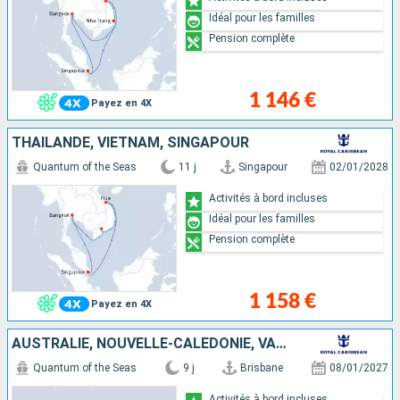
Idéal pour les familles
Pension complète
1 146 €
Payez en 4X
THAÏLANDE, VIETNAM, SINGAPOUR
Quantum of the Seas
11 j
Singapour
02/01/2028
Activités à bord incluses
Idéal pour les familles
Pension complète
1 158 €
Payez en 4X
AUSTRALIE, NOUVELLE-CALÉDONIE, VANUATU
Quantum of the Seas
9 j
Brisbane
08/01/2027
Activités à bord incluses