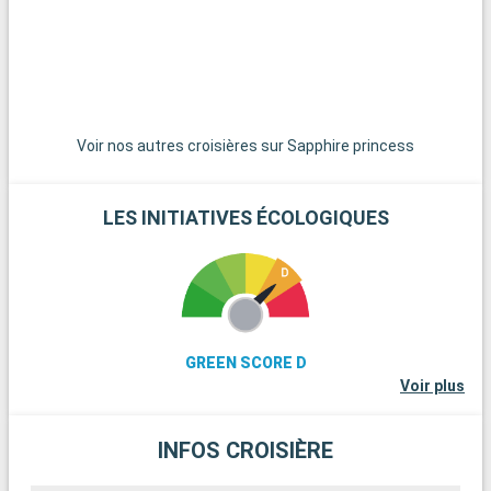
Fuji. Kamakura, à environ 50 kilomètres, offre une belle évasion
avec son grand Bouddha et ses plages. Ces destinations
autour de Tokyo permettent de découvrir un Japon plus calme
et traditionnel.
Voir nos autres croisières sur Sapphire princess
LES INITIATIVES ÉCOLOGIQUES
GREEN SCORE D
Voir plus
INFOS CROISIÈRE