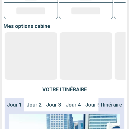
Mes options cabine
VOTRE ITINÉRAIRE
Jour 1
Jour 2
Jour 3
Jour 4
Jour 5
Itinéraire
Jour 6
J