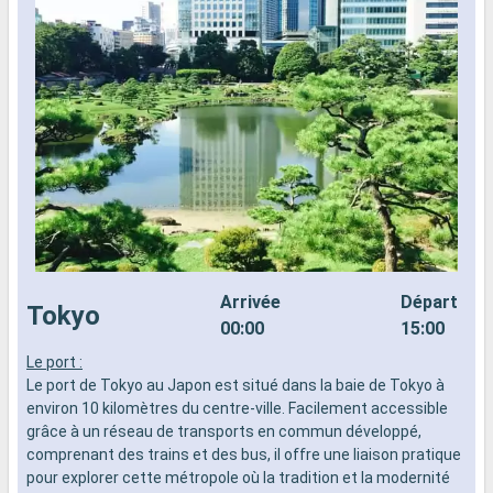
Arrivée
Départ
Tokyo
00:00
15:00
Le port :
T
Le port de Tokyo au Japon est situé dans la baie de Tokyo à
M
environ 10 kilomètres du centre-ville. Facilement accessible
p
grâce à un réseau de transports en commun développé,
l
comprenant des trains et des bus, il offre une liaison pratique
p
pour explorer cette métropole où la tradition et la modernité
v