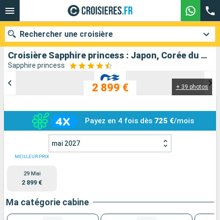
Rechercher une croisière
Croisière Sapphire princess : Japon, Corée du Sud au départ de Tokyo
Sapphire princess
2 899 €
+ 39 photos
Nos destinations
Mois de départ
Payez en 4 fois dès
725 €
/mois
Ports
Compagnies
mai 2027
Rechercher
MEILLEUR PRIX
29 Mai
2 899 €
Ma catégorie cabine