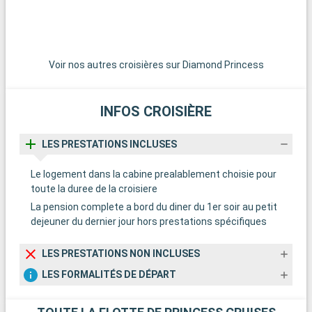
de Pulau Ubin, située à l'est de Singapour, est une évasion
rafraîchissante. Elle offre un aperçu de la vie traditionnelle
singapourienne avec ses chemins de randonnée, sa riche
biodiversité et son ambiance paisible.
Voir nos autres croisières sur Diamond Princess
INFOS CROISIÈRE
LES PRESTATIONS INCLUSES
Le logement dans la cabine prealablement choisie pour
toute la duree de la croisiere
La pension complete a bord du diner du 1er soir au petit
dejeuner du dernier jour hors prestations spécifiques
LES PRESTATIONS NON INCLUSES
LES FORMALITÉS DE DÉPART