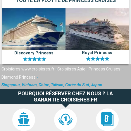
TOUTE LA FLOTTE DE PRINCESS CRUISES
Royal Princess
Discovery Princess
Croisières www.croisieres.fr
Croisières Asie
Princess Cruises
Diamond Princess
Singapour, Vietnam, Chine, Taïwan, Corée du Sud, Japon
POURQUOI RÉSERVER CHEZ NOUS ? LA
GARANTIE CROISIERES.FR