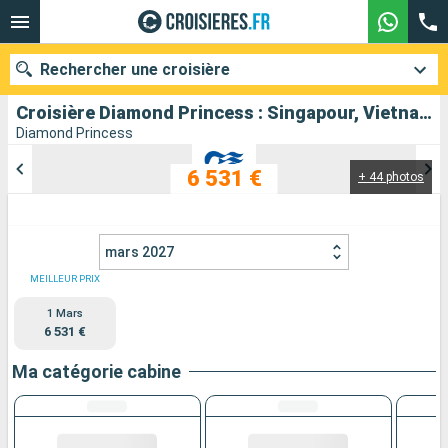
Rechercher une croisière
Croisière Diamond Princess : Singapour, Vietnam, Chine, Taïwan, Corée du Sud, Japon au départ de Singapour
Diamond Princess
6 531 €
+ 44 photos
Nos destinations
Mois de départ
mars 2027
Ports
Compagnies
MEILLEUR PRIX
1 Mars
Rechercher
6 531 €
Ma catégorie cabine