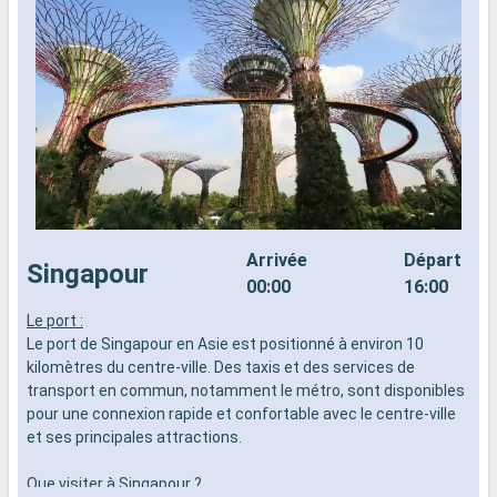
Arrivée
Départ
Singapour
00:00
16:00
Le port :
L
Le port de Singapour en Asie est positionné à environ 10
d
kilomètres du centre-ville. Des taxis et des services de
n
transport en commun, notamment le métro, sont disponibles
s
pour une connexion rapide et confortable avec le centre-ville
d
et ses principales attractions.
Que visiter à Singapour ?