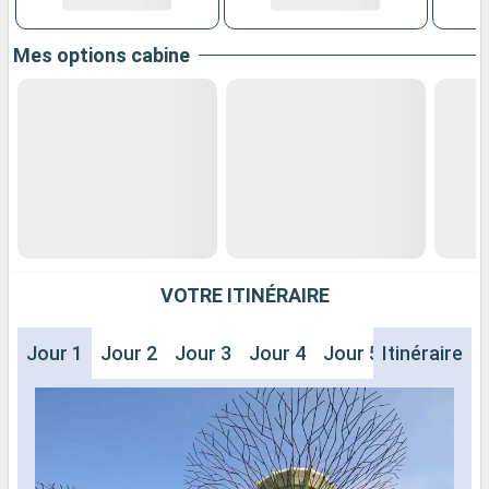
Mes options cabine
VOTRE ITINÉRAIRE
Jour 1
Jour 2
Jour 3
Jour 4
Jour 5
Itinéraire
Jour 6
J