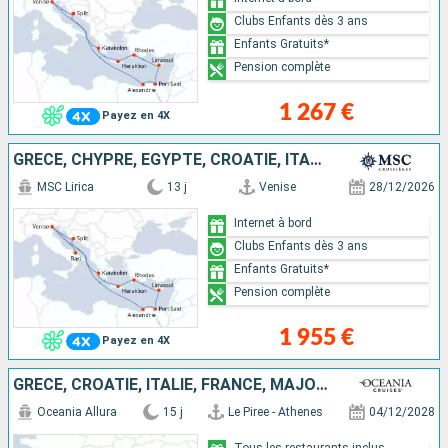
Clubs Enfants dès 3 ans
Enfants Gratuits*
Pension complète
1 267 €
Payez en 4X
GRÈCE, CHYPRE, EGYPTE, CROATIE, ITALIE
MSC Lirica
13 j
Venise
28/12/2026
Internet à bord
Clubs Enfants dès 3 ans
Enfants Gratuits*
Pension complète
1 955 €
Payez en 4X
GRÈCE, CROATIE, ITALIE, FRANCE, MAJORQUE, ESPAGNE
Oceania Allura
15 j
Le Piree - Athenes
04/12/2028
Tous les restaurants inclus