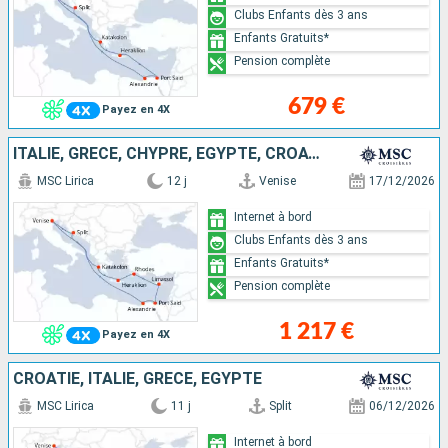
Clubs Enfants dès 3 ans
Enfants Gratuits*
Pension complète
679 €
Payez en 4X
ITALIE, GRÈCE, CHYPRE, EGYPTE, CROATIE
MSC Lirica
12 j
Venise
17/12/2026
Internet à bord
Clubs Enfants dès 3 ans
Enfants Gratuits*
Pension complète
1 217 €
Payez en 4X
CROATIE, ITALIE, GRÈCE, EGYPTE
MSC Lirica
11 j
Split
06/12/2026
Internet à bord