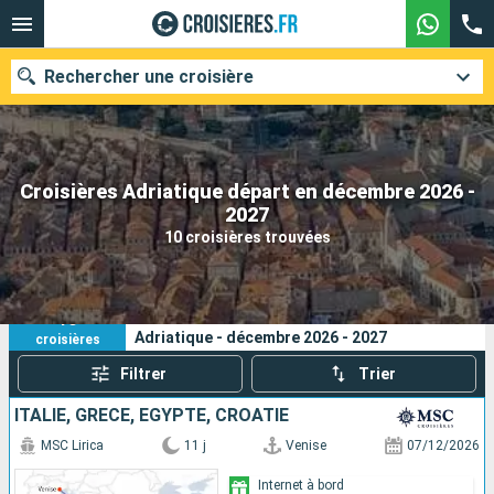
Rechercher une croisière
Croisières Adriatique départ en décembre 2026 -
Nos destinations
2027
10 croisières trouvées
Mois de départ
Ports
Compagnies
10
Vos critères de recherche :
Adriatique - décembre 2026 - 2027
croisières
Rechercher
Filtrer
Trier
ITALIE, GRÈCE, EGYPTE, CROATIE
MSC Lirica
11 j
Venise
07/12/2026
Internet à bord