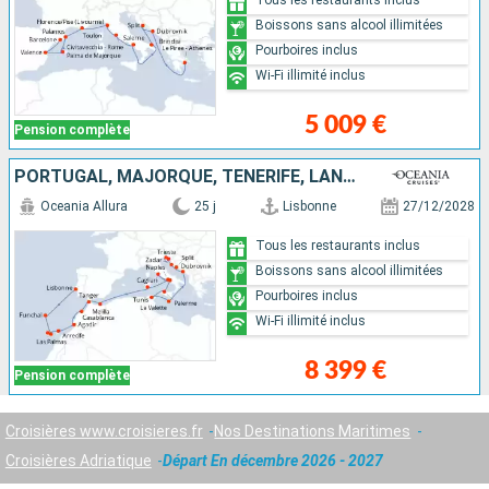
Boissons sans alcool illimitées
Pourboires inclus
Wi-Fi illimité inclus
5 009 €
Pension complète
PORTUGAL, MAJORQUE, TENERIFE, LANZAROTE, MAROC, ESPAGNE, ITALIE, TUNISIE, MALTE, CROATIE
Oceania Allura
25 j
Lisbonne
27/12/2028
Tous les restaurants inclus
Boissons sans alcool illimitées
Pourboires inclus
Wi-Fi illimité inclus
8 399 €
Pension complète
Croisières www.croisieres.fr
Nos Destinations Maritimes
Croisières Adriatique
Départ En décembre 2026 - 2027