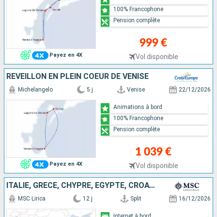
100% Francophone
Pension complète
999 €
Payez en 4X
Vol disponible
RÉVEILLON EN PLEIN COEUR DE VENISE
Michelangelo
5 j
Venise
22/12/2026
Animations à bord
100% Francophone
Pension complète
1 039 €
Payez en 4X
Vol disponible
ITALIE, GRÈCE, CHYPRE, EGYPTE, CROATIE
MSC Lirica
12 j
Split
16/12/2026
Internet à bord