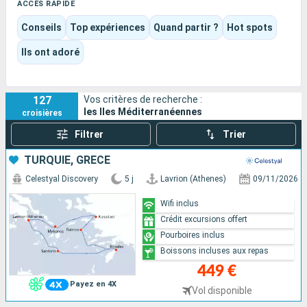
mer.
ACCÈS RAPIDE
Des Baléares à Malte, de la Sardaigne à la Sicile, la destination
Conseils
Top expériences
Quand partir ?
Hot spots
alterne patrimoine, baignade, marchés, villages, gastronomie
insulaire et art de vivre très méditerranéen. C’est une
Ils ont adoré
croisière de contrastes courts et faciles à saisir, où chaque
île apporte sa propre couleur sans rompre le fil du voyage.
127
Vos critères de recherche :
les Iles Méditerranéennes
croisières
Filtrer
Trier
TURQUIE, GRÈCE
Celestyal Discovery
5 j
Lavrion (Athenes)
09/11/2026
Wifi inclus
Crédit excursions offert
Pourboires inclus
Boissons incluses aux repas
449 €
Payez en 4X
Vol disponible