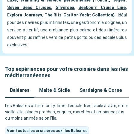
Luxe, standing & service personnalisé (
Ponant
,
Regent
Seven Seas Cruises
,
Silversea
,
Seabourn Cruise Line
,
Explora Journeys
,
The Ritz-Carlton Yacht Collection
)
: Idéal
pour des navires plus intimistes, une gastronomie soignée, un
service attentif, une ambiance plus calme et des itinéraires
souvent plus raffinés vers de petits ports ou des escales plus
exclusives.
Top expériences pour votre croisière dans les îles
méditerranéennes
Baléares
Malte & Sicile
Sardaigne & Corse
Î
Les Baléares offrent un rythme d’escale très facile à vivre, entre
vieille ville, plages proches, criques, marchés et ambiance plus
ou moins animée selon l’île.
Voir toutes les croisières aux Îles Baléares