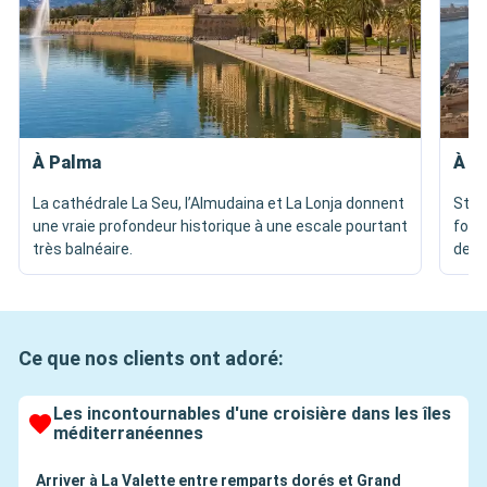
À Palma
À L
La cathédrale La Seu, l’Almudaina et La Lonja donnent
St J
une vraie profondeur historique à une escale pourtant
fort
très balnéaire.
dens
Ce que nos clients ont adoré:
Les incontournables d'une croisière dans les îles
méditerranéennes
Arriver à La Valette entre remparts dorés et Grand