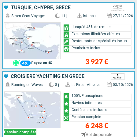
TURQUIE, CHYPRE, GRÈCE
Seven Seas Voyager
11 j
Istanbul
27/11/2026
Jusqu'à 45% de remise
Excursions illimitées offertes
Restaurants de spécialités inclus
Pourboires Inclus
3 927 €
Payez en 4X
CROISIÈRE YACHTING EN GRÈCE
Running on Waves
8 j
Le Piree - Athenes
03/10/2026
100% Francophone
Navires intimistes
Conférences incluses
Pension complète
6 248 €
Pension complète
Vol disponible