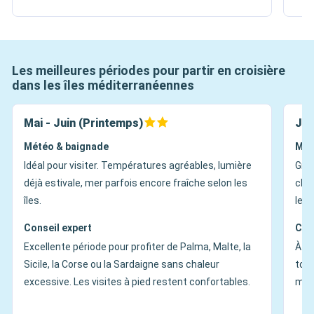
Les meilleures périodes pour partir en croisière
dans les îles méditerranéennes
Mai - Juin (Printemps)
Jui
Météo & baignade
Mét
Idéal pour visiter. Températures agréables, lumière
Gran
déjà estivale, mer parfois encore fraîche selon les
chau
îles.
les 
Conseil expert
Con
Excellente période pour profiter de Palma, Malte, la
À ch
Sicile, la Corse ou la Sardaigne sans chaleur
tour
excessive. Les visites à pied restent confortables.
mati