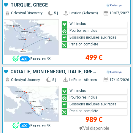
TURQUIE, GRÈCE
Celestyal Discovery
5 j
Lavrion (Athenes)
19/07/2027
Wifi inclus
Pourboires inclus
Boissons incluses aux repas
Pension complète
499 €
Payez en 4X
CROATIE, MONTÉNÉGRO, ITALIE, GRÈCE
Celestyal Journey
8 j
Le Piree - Athenes
17/10/2026
Wifi inclus
Pourboires inclus
Boissons incluses aux repas
Pension complète
989 €
Payez en 4X
Vol disponible