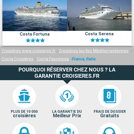
Costa Serena
Costa Fortuna
Croisières www.croisieres.fr
Croisières les Iles Méditerranéennes
Costa Croisières
Costa Fascinosa
France, Italie.
POURQUOI RÉSERVER CHEZ NOUS ? LA
GARANTIE CROISIERES.FR
PLUS DE 10 000
LA GARANTIE DU
FRAIS DE DOSSIER
croisières
Meilleur Prix
Gratuits