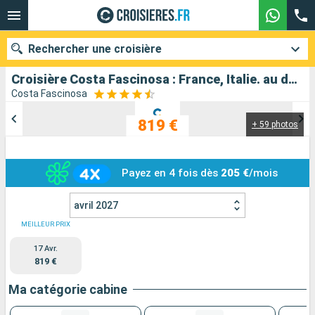
Rechercher une croisière
Croisière Costa Fascinosa : France, Italie. au départ de Toulon
Costa Fascinosa
819 €
+ 59 photos
Nos destinations
Mois de départ
Payez en 4 fois dès
205 €
/mois
Ports
Compagnies
avril 2027
Rechercher
MEILLEUR PRIX
17 Avr.
819 €
Ma catégorie cabine