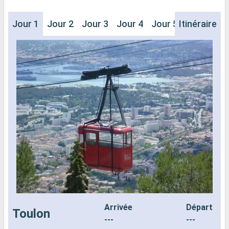
Jour 1
Jour 2
Jour 3
Jour 4
Jour 5
Itinéraire
Jour 6
J
Arrivée
Départ
Toulon
---
---