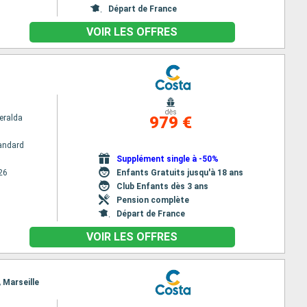
Départ de France
VOIR LES OFFRES
dès
eralda
979 €
andard
Supplément single à -50%
26
Enfants Gratuits jusqu'à 18 ans
Club Enfants dès 3 ans
Pension complète
Départ de France
VOIR LES OFFRES
, Marseille