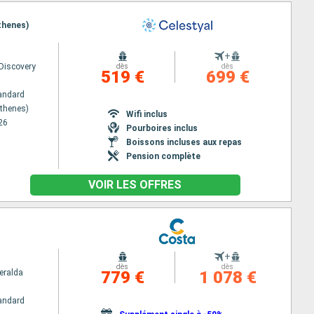
Athenes)
+
 Discovery
dès
dès
519 €
699 €
andard
Athenes)
Wifi inclus
26
Pourboires inclus
Boissons incluses aux repas
Pension complète
VOIR LES OFFRES
+
dès
dès
eralda
779 €
1 078 €
andard