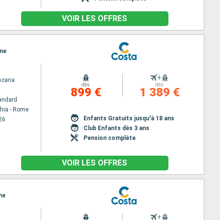
VOIR LES OFFRES
ome
+
scana
dès
dès
899 €
1 389 €
andard
chia - Rome
Enfants Gratuits jusqu'à 18 ans
26
Club Enfants dès 3 ans
Pension complète
VOIR LES OFFRES
me
+