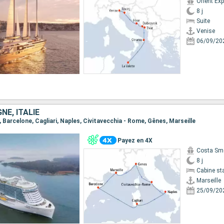
8 j
Suite
Venise
06/09/20
NE, ITALIE
le, Barcelone, Cagliari, Naples, Civitavecchia - Rome, Gênes, Marseille
Payez en 4X
Costa Sm
8 j
Cabine st
Marseille
25/09/20