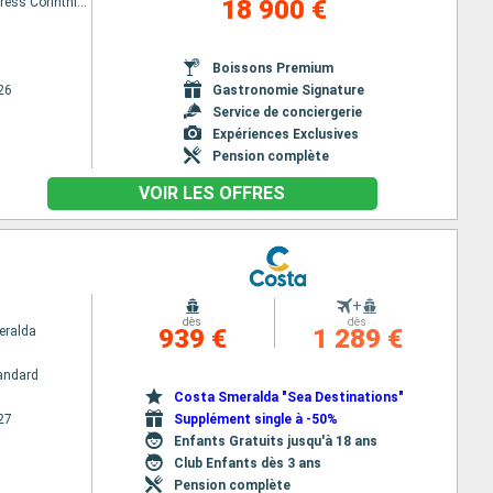
Orient Express Corinthian
18 900 €
Boissons Premium
26
Gastronomie Signature
Service de conciergerie
Expériences Exclusives
Pension complète
VOIR LES OFFRES
+
dès
dès
eralda
939 €
1 289 €
andard
Costa Smeralda "Sea Destinations"
27
Supplément single à -50%
Enfants Gratuits jusqu'à 18 ans
Club Enfants dès 3 ans
Pension complète