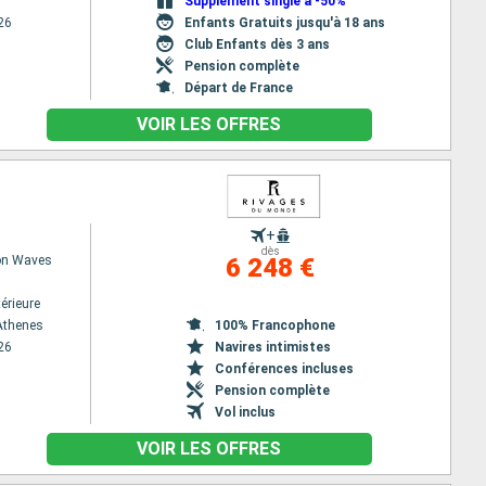
Supplément single à -50%
26
Enfants Gratuits jusqu'à 18 ans
Club Enfants dès 3 ans
Pension complète
Départ de France
VOIR LES OFFRES
+
dès
on Waves
6 248 €
érieure
 Athenes
100% Francophone
26
Navires intimistes
Conférences incluses
Pension complète
Vol inclus
VOIR LES OFFRES