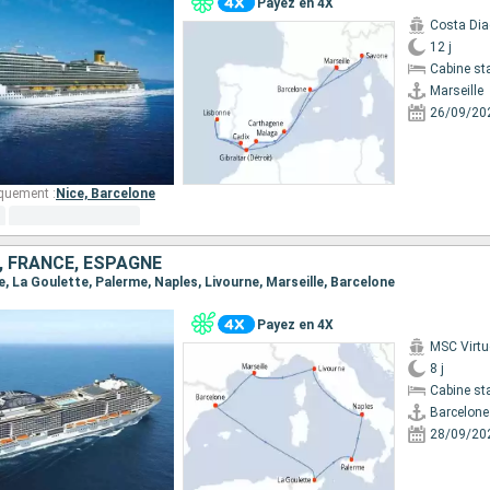
Payez en 4X
Costa Di
12 j
Cabine st
Marseille
26/09/20
quement :
Nice,
Barcelone
E, FRANCE, ESPAGNE
ne, La Goulette, Palerme, Naples, Livourne, Marseille, Barcelone
Payez en 4X
MSC Virt
8 j
Cabine st
Barcelone
28/09/20