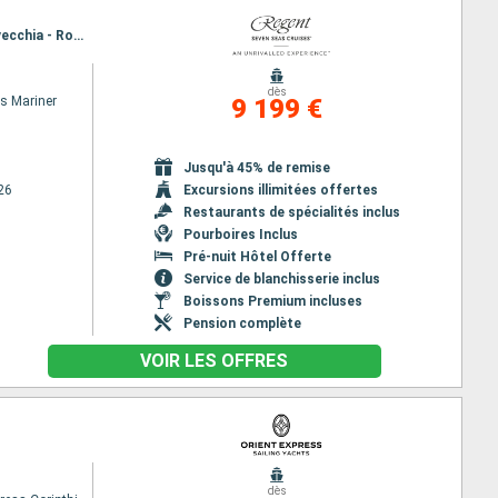
Itinéraire : Barcelone, Palma de Majorque, Monaco Monte-Carlo, Florence/Pise (Livourne), Civitavecchia - Rome
dès
s Mariner
9 199 €
Jusqu'à 45% de remise
26
Excursions illimitées offertes
Restaurants de spécialités inclus
Pourboires Inclus
Pré-nuit Hôtel Offerte
Service de blanchisserie inclus
Boissons Premium incluses
Pension complète
VOIR LES OFFRES
dès