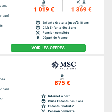
+
adema
dès
dès
1 019 €
1 369 €
andard
Enfants Gratuits jusqu'à 18 ans
26
Club Enfants dès 3 ans
Pension complète
Départ de France
VOIR LES OFFRES
uosa
dès
875 €
andard
Internet à bord
27
Clubs Enfants dès 3 ans
Enfants Gratuits*
Pension complète