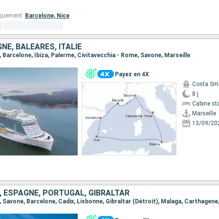
quement :
Barcelone,
Nice
NE, BALÉARES, ITALIE
le, Barcelone, Ibiza, Palerme, Civitavecchia - Rome, Savone, Marseille
Payez en 4X
Costa Sm
8 j
Cabine st
Marseille
13/09/20
E, ESPAGNE, PORTUGAL, GIBRALTAR
le, Savone, Barcelone, Cadix, Lisbonne, Gibraltar (Détroit), Malaga, Carthagene