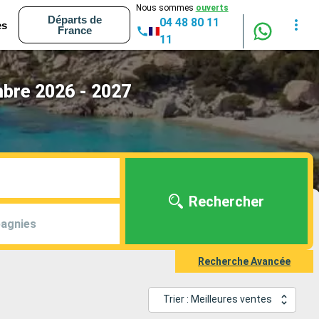
Nous sommes
ouverts
Départs de
04 48 80 11
es
France
11
mbre 2026 - 2027
Rechercher
agnies
Recherche Avancée
Trier : Meilleures ventes