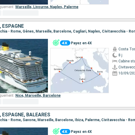
quement :
Marseille,
Livourne,
Naples,
Palerme
E, ESPAGNE
ecchia - Rome, Gênes, Marseille, Barcelone, Cagliari, Naples, Civitavecchia - R
Payez en 4X
Costa To
8 j
Cabine st
Civitavec
10/09/20
quement :
Nice,
Marseille,
Barcelone
E, ESPAGNE, BALÉARES
ecchia - Rome, Savone, Marseille, Barcelone, Ibiza, Palerme, Civitavecchia - Ro
Payez en 4X