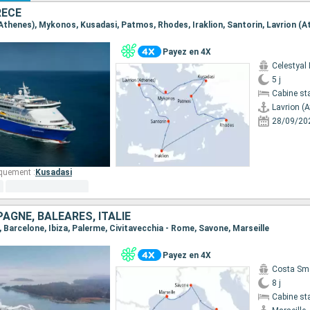
RÈCE
 (Athenes), Mykonos, Kusadasi, Patmos, Rhodes, Iraklion, Santorin, Lavrion (
Payez en 4X
Celestyal
5 j
Cabine st
Lavrion (
28/09/20
quement :
Kusadasi
AGNE, BALÉARES, ITALIE
le, Barcelone, Ibiza, Palerme, Civitavecchia - Rome, Savone, Marseille
Payez en 4X
Costa Sm
8 j
Cabine st