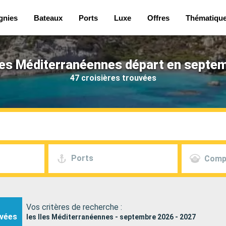
gnies
Bateaux
Ports
Luxe
Offres
Thématiqu
Iles Méditerranéennes départ en septe
47 croisières trouvées
Ports
Comp
Vos critères de recherche :
vées
les Iles Méditerranéennes - septembre 2026 - 2027