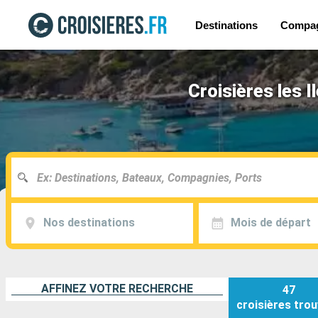
Destinations
Compa
Croisières les 
Nos destinations
Mois de départ
AFFINEZ VOTRE RECHERCHE
47
croisières
trou