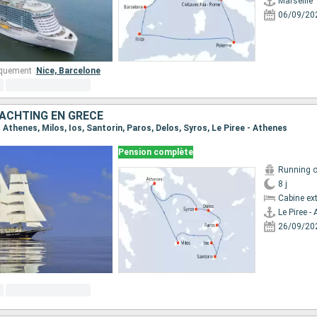
Marseille
06/09/20
quement :
Nice,
Barcelone
YACHTING EN GRÈCE
 - Athenes, Milos, Ios, Santorin, Paros, Delos, Syros, Le Piree - Athenes
Pension complète
Running 
8 j
Cabine ext
Le Piree -
26/09/20