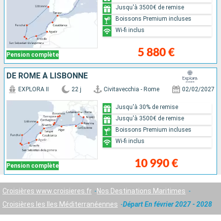
Jusqu'à 3500€ de remise
Boissons Premium incluses
Wi-fi inclus
5 880 €
Pension complète
DE ROME À LISBONNE
EXPLORA II
22 j
Civitavecchia - Rome
02/02/2027
Jusqu'à 30% de remise
Jusqu'à 3500€ de remise
Boissons Premium incluses
Wi-fi inclus
10 990 €
Pension complète
Croisières www.croisieres.fr
Nos Destinations Maritimes
Croisières les Iles Méditerranéennes
Départ En février 2027 - 2028