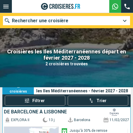
Rechercher une croisière
Croisières les Iles Méditerranéennes départ en
Nos destinations
février 2027 - 2028
2 croisières trouvées
Mois de départ
Ports
Compagnies
2
Vos critères de recherche :
les Iles Méditerranéennes - février 2027 - 2028
croisières
Rechercher
Filtrer
Trier
DE BARCELONE À LISBONNE
EXPLORA II
13 j
Barcelona
11/02/2027
Jusqu'à 30% de remise