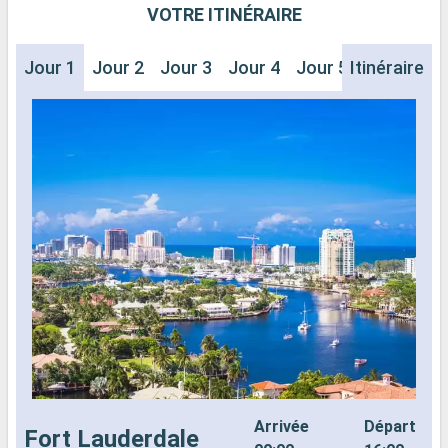
VOTRE ITINÉRAIRE
Jour 1
Jour 2
Jour 3
Jour 4
Jour 5
Itinéraire
Jour 6
J
Arrivée
Départ
Fort Lauderdale