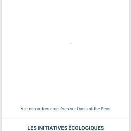
bateau-taxi.
Que visiter dans les environs ?
Aux environs de Fort Lauderdale, les Everglades offrent une
aventure inoubliable dans un écosystème unique. Des
excursions en hydroglisseur permettent d'observer la faune
locale, dont les célèbres alligators. Miami, avec son ambiance
vibrante, ses plages et son quartier Art Déco, est située à
seulement 45 minutes de route et mérite une visite. Pour une
expérience plus tranquille, les charmantes villes de Pompano
Beach et Hollywood Beach offrent des plages moins
fréquentées et une ambiance relaxante.
Voir nos autres croisières sur Oasis of the Seas
LES INITIATIVES ÉCOLOGIQUES