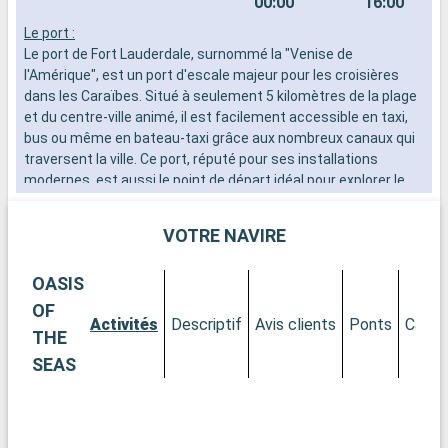
00:00
16:00
Le port :
P
Le port de Fort Lauderdale, surnommé la "Venise de
C
l'Amérique", est un port d'escale majeur pour les croisières
a
dans les Caraïbes. Situé à seulement 5 kilomètres de la plage
T
et du centre-ville animé, il est facilement accessible en taxi,
d
bus ou même en bateau-taxi grâce aux nombreux canaux qui
d
traversent la ville. Ce port, réputé pour ses installations
s
modernes, est aussi le point de départ idéal pour explorer le
v
sur de la Floride.
c
i
VOTRE NAVIRE
Que visiter à Fort Lauderdale ?
s
Fort Lauderdale est célèbre pour ses plages de sable fin et
v
OASIS
ses eaux turquoise. La promenade de Las Olas Boulevard,
c
avec ses boutiques, ses galeries d'art et ses restaurants,
e
OF
Activités
Descriptif
Avis clients
Ponts
Cabin
offre une expérience de shopping et de détente
e
THE
exceptionnelle. Le Musée et Jardins de Bonnet House sont un
l
SEAS
havre de paix et d'histoire, présentant une architecture unique
l
et des jardins tropicaux luxuriants. Pour les amateurs
d'activités nautiques, la ville propose de nombreuses options,
allant de la location de yachts à la découverte des canaux en