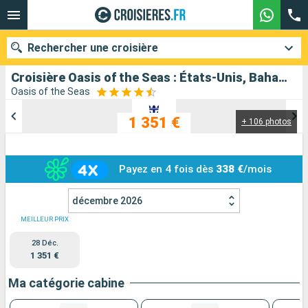
Rechercher une croisière
Croisière Oasis of the Seas : États-Unis, Bahamas, Saint-Martin au départ de Fort Lauderdale
Oasis of the Seas
1 351 €
+ 106 photos
Nos destinations
Mois de départ
Payez en 4 fois dès
338 €
/mois
Ports
Compagnies
décembre 2026
Rechercher
MEILLEUR PRIX
28 Déc.
1 351 €
Ma catégorie cabine