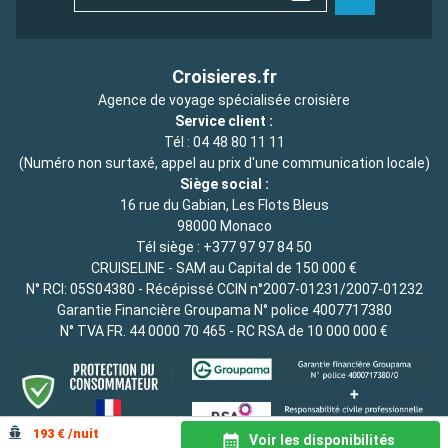
Croisieres.fr
Agence de voyage spécialisée croisière
Service client :
Tél :
04 48 80 11 11
(Numéro non surtaxé, appel au prix d'une communication locale)
Siège social :
16 rue du Gabian, Les Flots Bleus
98000 Monaco
Tél siège :
+377 97 97 84 50
CRUISELINE - SAM au Capital de 150 000 €
N° RCI: 05S04380 - Récépissé CCIN n°2007-01231/2007-01232
Garantie Financière Groupama N° police 4007717380
N° TVA FR. 44 0000 70 465 - RC RSA de 10 000 000 €
193 € /nuit
Voir les disponibilités