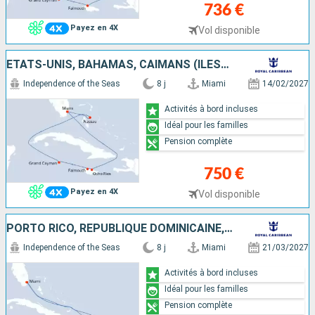
736 €
Payez en 4X
Vol disponible
ÉTATS-UNIS, BAHAMAS, CAÏMANS (ÎLES), JAMAÏQUE
Independence of the Seas
8 j
Miami
14/02/2027
Activités à bord incluses
Idéal pour les familles
Pension complète
750 €
Payez en 4X
Vol disponible
PORTO RICO, RÉPUBLIQUE DOMINICAINE, ÉTATS-UNIS
Independence of the Seas
8 j
Miami
21/03/2027
Activités à bord incluses
Idéal pour les familles
Pension complète