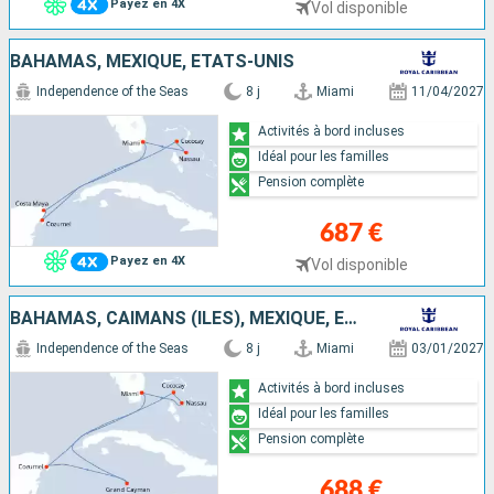
Payez en 4X
Vol disponible
BAHAMAS, MEXIQUE, ÉTATS-UNIS
Independence of the Seas
8 j
Miami
11/04/2027
Activités à bord incluses
Idéal pour les familles
Pension complète
687 €
Payez en 4X
Vol disponible
BAHAMAS, CAÏMANS (ÎLES), MEXIQUE, ÉTATS-UNIS
Independence of the Seas
8 j
Miami
03/01/2027
Activités à bord incluses
Idéal pour les familles
Pension complète
688 €