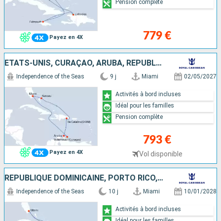
Pension complète
779 €
Payez en 4X
ÉTATS-UNIS, CURAÇAO, ARUBA, RÉPUBLIQUE DOMINICAINE, BAHAMAS
Independence of the Seas
9 j
Miami
02/05/2027
Activités à bord incluses
Idéal pour les familles
Pension complète
793 €
Payez en 4X
Vol disponible
RÉPUBLIQUE DOMINICAINE, PORTO RICO, ARUBA, CURAÇAO, ÉTATS-UNIS
Independence of the Seas
10 j
Miami
10/01/2028
Activités à bord incluses
Idéal pour les familles