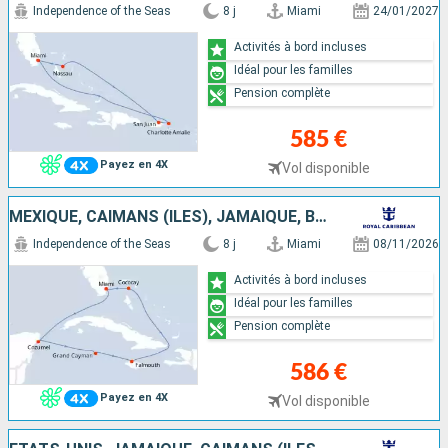
Independence of the Seas
8 j
Miami
24/01/2027
Activités à bord incluses
Idéal pour les familles
Pension complète
585 €
Payez en 4X
Vol disponible
MEXIQUE, CAÏMANS (ÎLES), JAMAÏQUE, BAHAMAS, ÉTATS-UNIS
Independence of the Seas
8 j
Miami
08/11/2026
Activités à bord incluses
Idéal pour les familles
Pension complète
586 €
Payez en 4X
Vol disponible