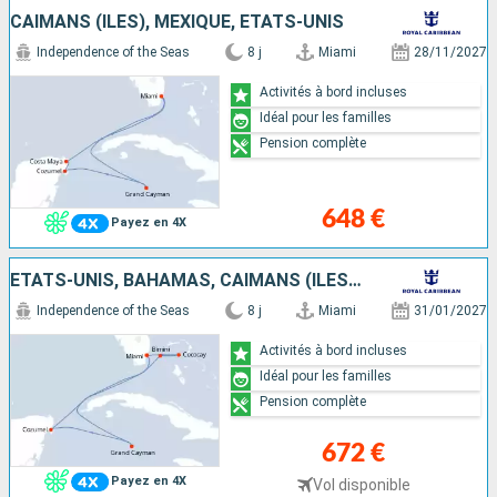
CAÏMANS (ÎLES), MEXIQUE, ÉTATS-UNIS
Independence of the Seas
8 j
Miami
28/11/2027
Activités à bord incluses
Idéal pour les familles
Pension complète
648 €
Payez en 4X
ÉTATS-UNIS, BAHAMAS, CAÏMANS (ÎLES), MEXIQUE
Independence of the Seas
8 j
Miami
31/01/2027
Activités à bord incluses
Idéal pour les familles
Pension complète
672 €
Payez en 4X
Vol disponible