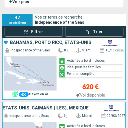
+
Voir plus
imposant et dispose de nombreux divertissements.
47
Vos critères de recherche :
Independence of the Seas
croisières
Filtrer
Trier
BAHAMAS, PORTO RICO, ÉTATS-UNIS
Independence of the Seas
8 j
Miami
15/11/2026
Activités à bord incluses
Idéal pour les familles
Pension complète
620 €
Payez en 4X
Vol disponible
ÉTATS-UNIS, CAÏMANS (ÎLES), MEXIQUE
Independence of the Seas
6 j
Miami
02/03/2027
Activités à bord incluses