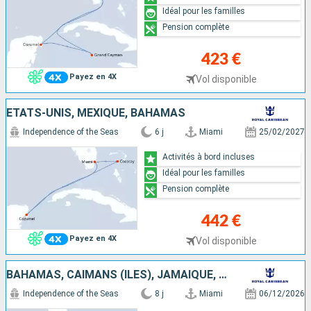
Idéal pour les familles
Pension complète
423 €
Payez en 4X
Vol disponible
ÉTATS-UNIS, MEXIQUE, BAHAMAS
Independence of the Seas
6 j
Miami
25/02/2027
Activités à bord incluses
Idéal pour les familles
Pension complète
442 €
Payez en 4X
Vol disponible
BAHAMAS, CAÏMANS (ÎLES), JAMAÏQUE, ÉTATS-UNIS
Independence of the Seas
8 j
Miami
06/12/2026