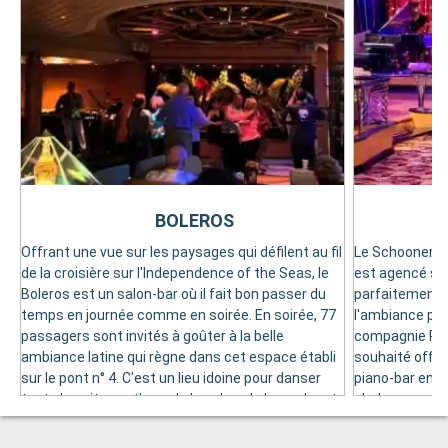
BOLEROS
Offrant une vue sur les paysages qui défilent au fil
Le Schooner ba
de la croisière sur l'Independence of the Seas, le
est agencé sur 
Boleros est un salon-bar où il fait bon passer du
parfaitement 
temps en journée comme en soirée. En soirée, 77
l'ambiance pia
passagers sont invités à goûter à la belle
compagnie Roya
ambiance latine qui règne dans cet espace établi
souhaité offri
sur le pont n° 4. C'est un lieu idoine pour danser
piano-bar en 
toute la nuit au rythme de la salsa, de la rumba et
chaleureuse e
de la Bachata. À certains moments de la croisière,
marin. En jou
le Boleros accueille des spectacles de musique
téléviseurs à é