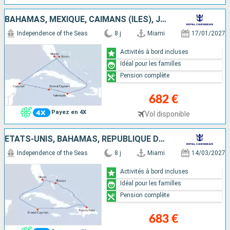
BAHAMAS, MEXIQUE, CAÏMANS (ÎLES), JAMAÏQUE, ÉTATS-UNIS
Independence of the Seas
8 j
Miami
17/01/2027
Activités à bord incluses
Idéal pour les familles
Pension complète
682 €
Payez en 4X
Vol disponible
ÉTATS-UNIS, BAHAMAS, RÉPUBLIQUE DOMINICAINE, CAÏMANS (ÎLES)
Independence of the Seas
8 j
Miami
14/03/2027
Activités à bord incluses
Idéal pour les familles
Pension complète
683 €