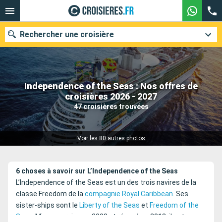
Rechercher une croisière
Independence of the Seas : Nos offres de
Nos destinations
croisières 2026 - 2027
47 croisières trouvées
Mois de départ
Ports
Compagnies
Voir les 80 autres photos
Rechercher
6 choses à savoir sur L’Independence of the Seas
L’Independence of the Seas est un des trois navires de la
classe Freedom de la
compagnie Royal Caribbean
. Ses
sister-ships sont le
Liberty of the Seas
et
Freedom of the
Seas
. Mis en service en 2008 et rénové en 2018, il est