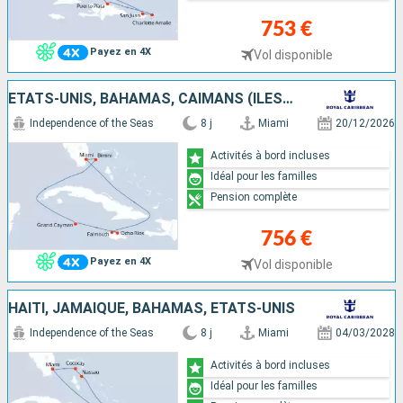
753 €
Payez en 4X
Vol disponible
ÉTATS-UNIS, BAHAMAS, CAÏMANS (ÎLES), JAMAÏQUE
Independence of the Seas
8 j
Miami
20/12/2026
Activités à bord incluses
Idéal pour les familles
Pension complète
756 €
Payez en 4X
Vol disponible
HAÏTI, JAMAÏQUE, BAHAMAS, ÉTATS-UNIS
Independence of the Seas
8 j
Miami
04/03/2028
Activités à bord incluses
Idéal pour les familles