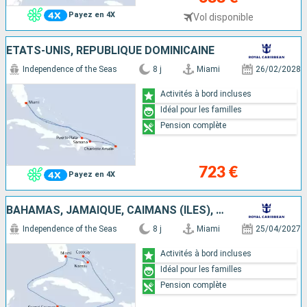
Payez en 4X
Vol disponible
ÉTATS-UNIS, RÉPUBLIQUE DOMINICAINE
Independence of the Seas
8 j
Miami
26/02/2028
Activités à bord incluses
Idéal pour les familles
Pension complète
723 €
Payez en 4X
BAHAMAS, JAMAÏQUE, CAÏMANS (ÎLES), ÉTATS-UNIS
Independence of the Seas
8 j
Miami
25/04/2027
Activités à bord incluses
Idéal pour les familles
Pension complète