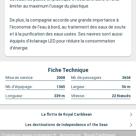
limiter au maximum l’usage du plastique.
De plus, la compagnie accorde une grande importance à
l’économie de l’eau à bord, au traitement des eaux de soute
et à la purification des eaux usées. Ses navires sont aussi
équipés d’éclairage LED pour réduire la consommation
d’énergie.
Fiche Technique
Mise en service :
2008
Nb de passagers :
3634
Nb d'équipage :
1365
Largeur :
56
m
Longueur :
339
m
Vitesse :
22
Nœuds
La flotte de Royal Caribbean
Les destinations de Independence of the Seas
Croisières www.croisieres.fr
Armateurs
Royal Caribbean