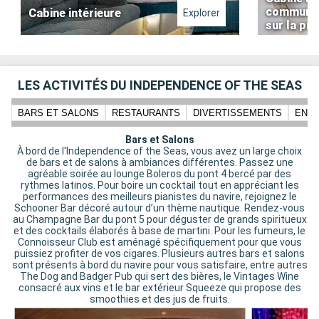
communic
Cabine intérieure
Explorer
sur la p
LES ACTIVITÉS DU INDEPENDENCE OF THE SEAS
BARS ET SALONS
RESTAURANTS
DIVERTISSEMENTS
ENFA
Bars et Salons
À bord de l'Independence of the Seas, vous avez un large choix
de bars et de salons à ambiances différentes. Passez une
agréable soirée au lounge Boleros du pont 4 bercé par des
rythmes latinos. Pour boire un cocktail tout en appréciant les
performances des meilleurs pianistes du navire, rejoignez le
Schooner Bar décoré autour d’un thème nautique. Rendez-vous
au Champagne Bar du pont 5 pour déguster de grands spiritueux
et des cocktails élaborés à base de martini. Pour les fumeurs, le
Connoisseur Club est aménagé spécifiquement pour que vous
puissiez profiter de vos cigares. Plusieurs autres bars et salons
sont présents à bord du navire pour vous satisfaire, entre autres
The Dog and Badger Pub qui sert des bières, le Vintages Wine
consacré aux vins et le bar extérieur Squeeze qui propose des
smoothies et des jus de fruits.