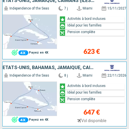
ÉTATS-UNIS, JAMAÏQUE, CAÏMANS (ÎLES), MEXIQUE
Independence of the Seas
7 j
Miami
15/11/2027
Activités à bord incluses
Idéal pour les familles
Pension complète
623 €
Payez en 4X
ÉTATS-UNIS, BAHAMAS, JAMAÏQUE, CAÏMANS (ÎLES), MEXIQUE
Independence of the Seas
8 j
Miami
22/11/2026
Activités à bord incluses
Idéal pour les familles
Pension complète
647 €
Payez en 4X
Vol disponible