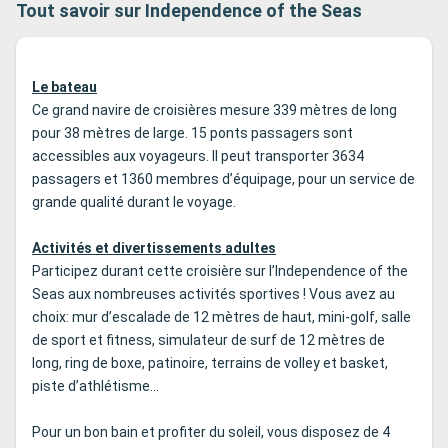
Tout savoir sur Independence of the Seas
classique pour finir en douceur vos soirées.
un moment de 
invités, le Sc
baies vitrées s
tout en admira
Le bateau
Ce grand navire de croisières mesure 339 mètres de long
pour 38 mètres de large. 15 ponts passagers sont
accessibles aux voyageurs. Il peut transporter 3634
passagers et 1360 membres d’équipage, pour un service de
grande qualité durant le voyage.
Activités et divertissements adultes
Participez durant cette croisière sur l’Independence of the
Seas aux nombreuses activités sportives ! Vous avez au
choix: mur d’escalade de 12 mètres de haut, mini-golf, salle
de sport et fitness, simulateur de surf de 12 mètres de
long, ring de boxe, patinoire, terrains de volley et basket,
piste d’athlétisme…
Pour un bon bain et profiter du soleil, vous disposez de 4