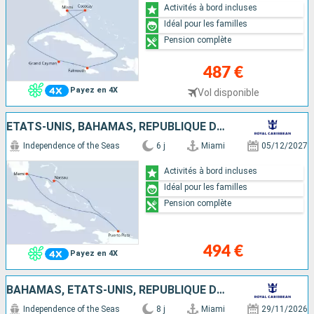
Activités à bord incluses
Idéal pour les familles
Pension complète
487 €
Payez en 4X
Vol disponible
ÉTATS-UNIS, BAHAMAS, RÉPUBLIQUE DOMINICAINE
Independence of the Seas
6 j
Miami
05/12/2027
Activités à bord incluses
Idéal pour les familles
Pension complète
494 €
Payez en 4X
BAHAMAS, ÉTATS-UNIS, RÉPUBLIQUE DOMINICAINE
Independence of the Seas
8 j
Miami
29/11/2026