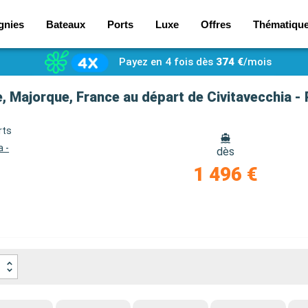
gnies
Bateaux
Ports
Luxe
Offres
Thématiqu
Payez en 4 fois dès
374 €
/mois
e, Majorque, France au départ de Civitavecchia 
rts
a -
dès
1 496 €