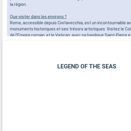
la région.
Que visiter dans les environs ?
Rome, accessible depuis Civitavecchia, est un incontournable a
monuments historiques et ses trésors artistiques. Visitez le Co
de l'Empire romain, et le Vatican, avec sa basilique Saint-Pierre 
du Vatican, abritant la célèbre Chapelle Sixtine. Promenez-vous d
pittoresques du Trastevere, explorez les ruines du Forum romai
les environs de Civitavecchia offrent d'autres destinations attray
de Tarquinia, célèbre pour ses tombes étrusques et son musée 
LEGEND OF THE SEAS
est une escapade culturelle fascinante. Les jardins de la Villa Fa
Caprarola, un chef-d'œuvre de la Renaissance, offrent un aperçu 
jardins italiens.