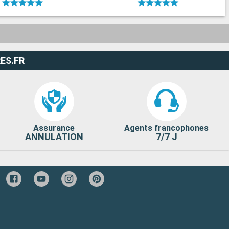
ES.FR
Assurance
Agents francophones
ANNULATION
7/7 J