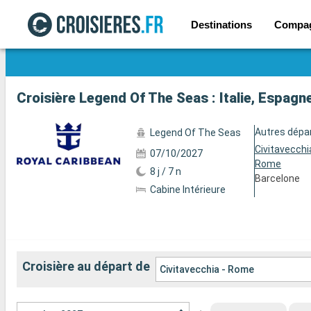
Destinations
Compa
Voir les 103 autres photos
Croisière Legend Of The Seas : Italie, Espagn
Autres dépa
Legend Of The Seas
Civitavecchi
07/10/2027
Rome
8 j / 7 n
Barcelone
Cabine Intérieure
Croisière au départ de
Civitavecchia - Rome