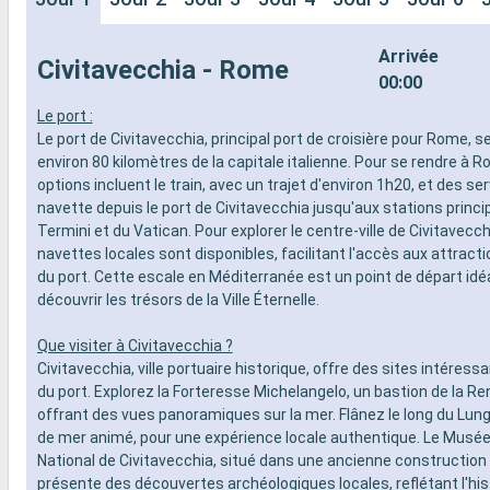
Arrivée
Civitavecchia - Rome
00:00
Le port :
Le port de Civitavecchia, principal port de croisière pour Rome, s
environ 80 kilomètres de la capitale italienne. Pour se rendre à R
options incluent le train, avec un trajet d'environ 1h20, et des se
navette depuis le port de Civitavecchia jusqu'aux stations princi
Termini et du Vatican. Pour explorer le centre-ville de Civitavecch
navettes locales sont disponibles, facilitant l'accès aux attract
du port. Cette escale en Méditerranée est un point de départ idé
découvrir les trésors de la Ville Éternelle.
Que visiter à Civitavecchia ?
Civitavecchia, ville portuaire historique, offre des sites intéress
du port. Explorez la Forteresse Michelangelo, un bastion de la R
offrant des vues panoramiques sur la mer. Flânez le long du Lung
de mer animé, pour une expérience locale authentique. Le Musé
National de Civitavecchia, situé dans une ancienne construction
présente des découvertes archéologiques locales, reflétant l'hist