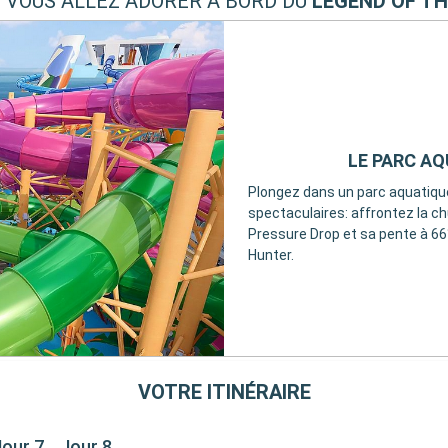
E VOUS ALLEZ ADORER À BORD DU
LEGEND OF TH
LE PARC AQ
Plongez dans un parc aquatique
spectaculaires: affrontez la chu
Pressure Drop et sa pente à 66
Hunter.
VOTRE ITINÉRAIRE
Jour 7
Jour 8