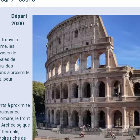
Départ
20:00
e trouve à
ome, les
rvices de
pales de
ia, des
ions à proximité
al pour
ants à proximité
enaissance
omare, le front
e Archéologique
 thermale,
oire riche de