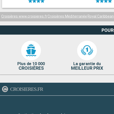
Croisières www.croisieres.fr
Croisières Méditerranée
Royal Caribbean
POUR
Plus de 10 000
La garantie du
CROISIÈRES
MEILLEUR PRIX
CROISIERES.FR