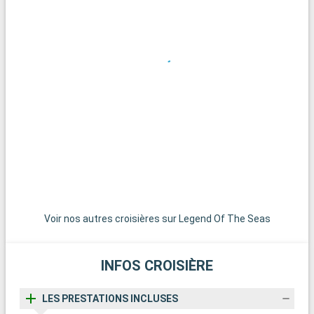
Que visiter dans les environs ?
Aux environs de Fort Lauderdale, les Everglades offrent une
aventure inoubliable dans un écosystème unique. Des
excursions en hydroglisseur permettent d'observer la faune
locale, dont les célèbres alligators. Miami, avec son ambiance
vibrante, ses plages et son quartier Art Déco, est située à
seulement 45 minutes de route et mérite une visite. Pour une
expérience plus tranquille, les charmantes villes de Pompano
Beach et Hollywood Beach offrent des plages moins
fréquentées et une ambiance relaxante.
Voir nos autres croisières sur Legend Of The Seas
INFOS CROISIÈRE
LES PRESTATIONS INCLUSES