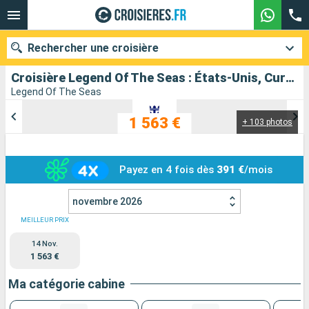
Rechercher une croisière
Croisière Legend Of The Seas : États-Unis, Curaçao, Aruba, Bahamas au départ de Fort Lauderdale
Legend Of The Seas
1 563 €
+ 103 photos
Nos destinations
Mois de départ
Payez en 4 fois dès
391 €
/mois
Ports
Compagnies
novembre 2026
Rechercher
MEILLEUR PRIX
14 Nov.
1 563 €
Ma catégorie cabine