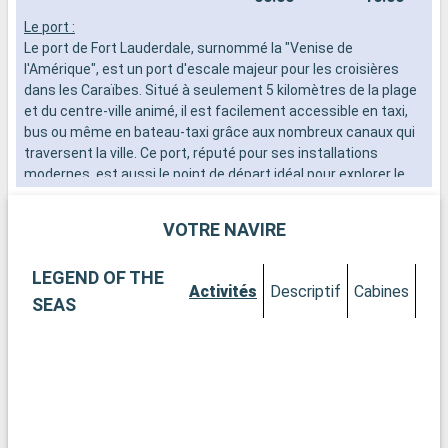
Le port :
L
Le port de Fort Lauderdale, surnommé la "Venise de
d
l'Amérique", est un port d'escale majeur pour les croisières
n
dans les Caraïbes. Situé à seulement 5 kilomètres de la plage
s
et du centre-ville animé, il est facilement accessible en taxi,
d
bus ou même en bateau-taxi grâce aux nombreux canaux qui
traversent la ville. Ce port, réputé pour ses installations
modernes, est aussi le point de départ idéal pour explorer le
sur de la Floride.
VOTRE NAVIRE
Que visiter à Fort Lauderdale ?
Fort Lauderdale est célèbre pour ses plages de sable fin et
LEGEND OF THE
ses eaux turquoise. La promenade de Las Olas Boulevard,
Activités
Descriptif
Cabines
avec ses boutiques, ses galeries d'art et ses restaurants,
SEAS
offre une expérience de shopping et de détente
exceptionnelle. Le Musée et Jardins de Bonnet House sont un
havre de paix et d'histoire, présentant une architecture unique
et des jardins tropicaux luxuriants. Pour les amateurs
d'activités nautiques, la ville propose de nombreuses options,
allant de la location de yachts à la découverte des canaux en
bateau-taxi.