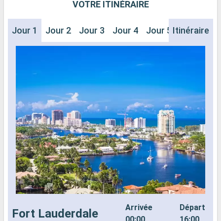
VOTRE ITINÉRAIRE
Jour 1
Jour 2
Jour 3
Jour 4
Jour 5
Itinéraire
Jour 6
J
Arrivée
Départ
Fort Lauderdale
00:00
16:00