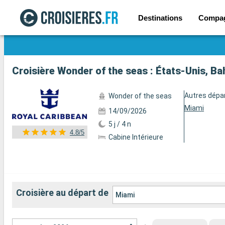
Destinations
Compa
Voir les 72 autres photos
Croisière Wonder of the seas : États-Unis, B
Autres dépa
Wonder of the seas
Miami
14/09/2026
5 j / 4 n
4.8/5
Cabine Intérieure
Croisière au départ de
Miami