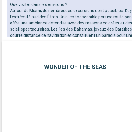
Que visiter dans les environs ?
Autour de Miami, de nombreuses excursions sont possibles. Key
l'extrémité sud des États-Unis, est accessible par une route pa
offre une ambiance détendue avec des maisons colorées et de
soleil spectaculaires. Les îles des Bahamas, joyaux des Caraïbes
courte distance de navigation et constituent un paradis pour un
leurs plages de sable blanc immaculé. Pour les amateurs de plong
coralliens de Key Largo offrent une expérience sous-marine extr
destinations aux alentours de Miami dévoilent la beauté naturelle
culturelle de la région.
WONDER OF THE SEAS