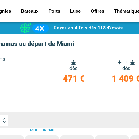
gnies
Bateaux
Ports
Luxe
Offres
Thématiqu
Payez en 4 fois dès
118 €
/mois
ahamas au départ de Miami
rts
+
dès
dès
471 €
1 409 
MEILLEUR PRIX