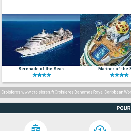
Serenade of the Seas
Mariner of the 
Croisières www.croisieres.fr
Croisières Bahamas
Royal Caribbean
Won
POUR