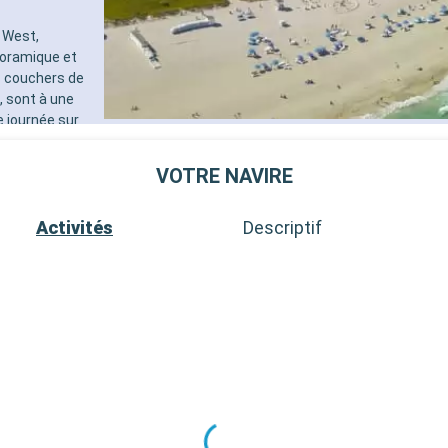
 West,
noramique et
s couchers de
, sont à une
e journée sur
ée, les récifs
aordinaire. Ces
VOTRE NAVIRE
 et la diversité
Activités
Descriptif