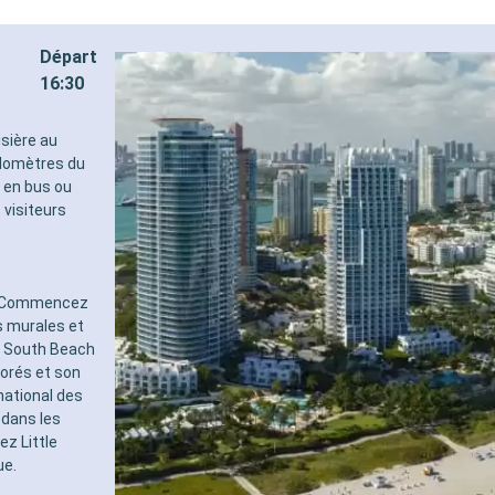
Départ
16:30
isière au
ilomètres du
, en bus ou
 visiteurs
s. Commencez
s murales et
 à South Beach
orés et son
national des
 dans les
ez Little
ue.