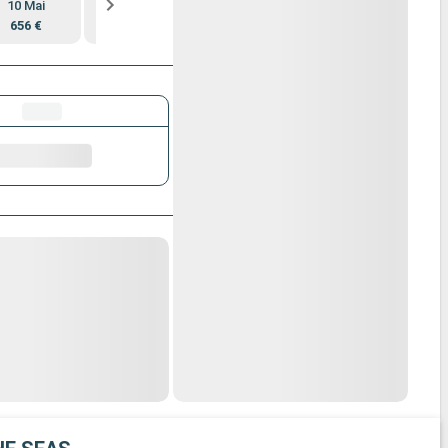
10 Mai
17 Mai
24 Mai
31 Mai
656 €
655 €
707 €
801 €