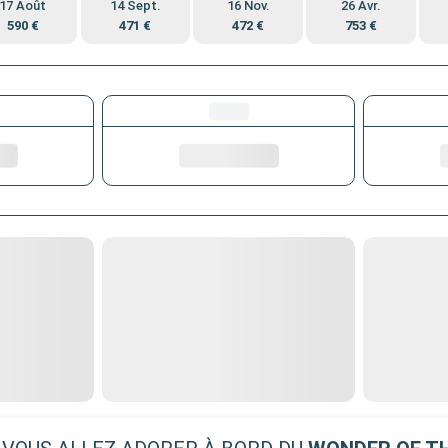
17 Août
14 Sept.
16 Nov.
26 Avr.
590 €
471 €
472 €
753 €