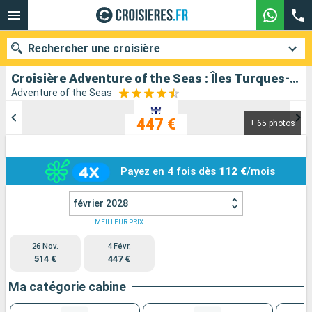
Rechercher une croisière
Croisière Adventure of the Seas : Îles Turques-et-Caïques, Haïti, États-Unis au départ de Port Canaveral
Adventure of the Seas
447 €
+ 65 photos
Nos destinations
Mois de départ
Payez en 4 fois dès
112 €
/mois
Ports
Compagnies
février 2028
Rechercher
MEILLEUR PRIX
26 Nov.
4 Févr.
514 €
447 €
Ma catégorie cabine