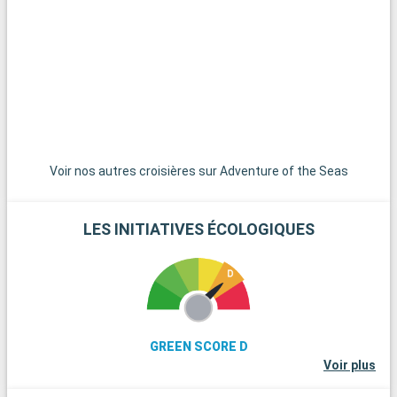
Florida, et SeaWorld Orlando offrent des expériences
magiques pour les visiteurs de tous âges. En plus de ses
parcs à thème, Orlando propose une variété d'activités,
comme des spectacles en direct, des centres commerciaux,
des terrains de golf, et des expériences culinaires diverses.
Pour ceux qui recherchent une pause dans l'effervescence
des parcs, les jardins botaniques et les musées d'Orlando
offrent une journée plus calme mais tout aussi enrichissante.
Voir nos autres croisières sur Adventure of the Seas
LES INITIATIVES ÉCOLOGIQUES
GREEN SCORE D
Voir plus