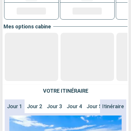
Mes options cabine
VOTRE ITINÉRAIRE
Jour 1
Jour 2
Jour 3
Jour 4
Jour 5
Itinéraire
Jour 6