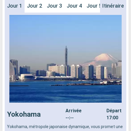
Jour 1
Jour 2
Jour 3
Jour 4
Jour 5
Itinéraire
Jour 6
J
Arrivée
Départ
Yokohama
--:--
17:00
Yokohama, métropole japonaise dynamique, vous promet une
S