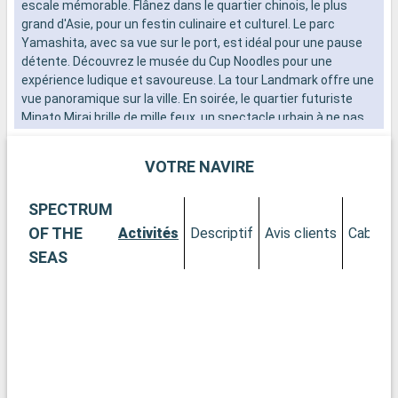
escale mémorable. Flânez dans le quartier chinois, le plus
d
grand d'Asie, pour un festin culinaire et culturel. Le parc
M
Yamashita, avec sa vue sur le port, est idéal pour une pause
D
détente. Découvrez le musée du Cup Noodles pour une
S
expérience ludique et savoureuse. La tour Landmark offre une
s
vue panoramique sur la ville. En soirée, le quartier futuriste
r
Minato Mirai brille de mille feux, un spectacle urbain à ne pas
manquer.
VOTRE NAVIRE
SPECTRUM
OF THE
Activités
Descriptif
Avis clients
Cabines
SEAS