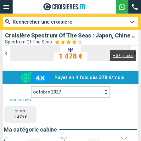
Rechercher une croisière
Croisière Spectrum Of The Seas : Japon, Chine au départ de Yokohama
Spectrum Of The Seas
1 478 €
+ 53 photos
Nos destinations
Mois de départ
Payez en 4 fois dès
370 €
/mois
Ports
Compagnies
octobre 2027
Rechercher
MEILLEUR PRIX
21 Oct.
1 478 €
Ma catégorie cabine