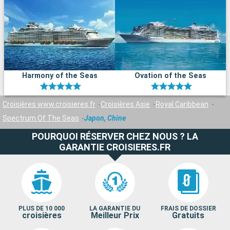
Harmony of the Seas
Ovation of the Seas
Croisières www.croisieres.fr
Croisières Asie
Royal Caribbean
Spectrum Of The Seas
Japon, Chine
POURQUOI RÉSERVER CHEZ NOUS ? LA
GARANTIE CROISIERES.FR
PLUS DE 10 000
LA GARANTIE DU
FRAIS DE DOSSIER
croisières
Meilleur Prix
Gratuits