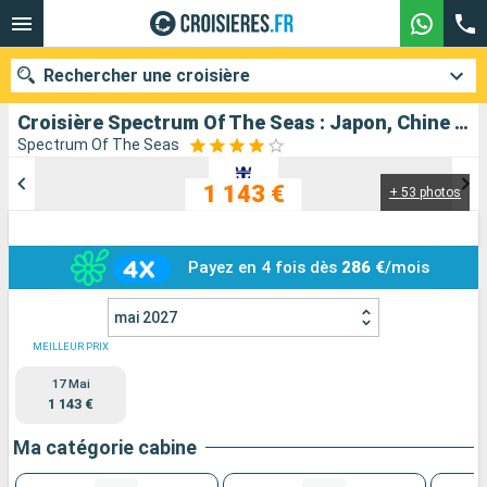
Rechercher une croisière
Croisière Spectrum Of The Seas : Japon, Chine au départ de Yokohama
Spectrum Of The Seas
1 143 €
+ 53 photos
Nos destinations
Mois de départ
Payez en 4 fois dès
286 €
/mois
Ports
Compagnies
mai 2027
Rechercher
MEILLEUR PRIX
17 Mai
1 143 €
Ma catégorie cabine