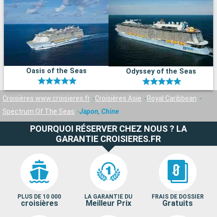
Oasis of the Seas
Odyssey of the Seas
Croisières www.croisieres.fr
Croisières Asie
Royal Caribbean
Spectrum Of The Seas
Japon, Chine
POURQUOI RÉSERVER CHEZ NOUS ? LA
GARANTIE CROISIERES.FR
PLUS DE 10 000
LA GARANTIE DU
FRAIS DE DOSSIER
croisières
Meilleur Prix
Gratuits