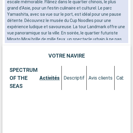
escale mémorable. Flânez dans le quartier chinois, le plus
d
grand d'Asie, pour un festin culinaire et culturel. Le parc
n
Yamashita, avec sa vue sur le port, est idéal pour une pause
s
détente. Découvrez le musée du Cup Noodles pour une
d
expérience ludique et savoureuse. La tour Landmark offre une
vue panoramique sur la ville. En soirée, le quartier futuriste
Minato Mirai brille de mille feux, un spectacle urbain à ne pas
manquer.
VOTRE NAVIRE
SPECTRUM
OF THE
Activités
Descriptif
Avis clients
Cabines
SEAS