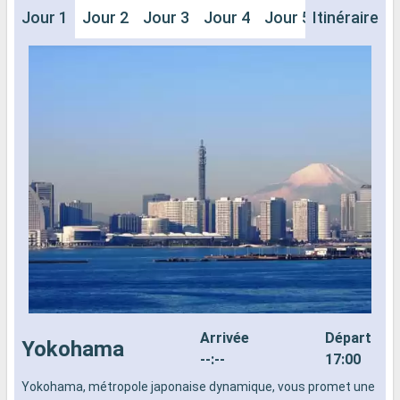
Jour 1
Jour 2
Jour 3
Jour 4
Jour 5
Itinéraire
Jour 6
J
Arrivée
Départ
Yokohama
--:--
17:00
Yokohama, métropole japonaise dynamique, vous promet une
L