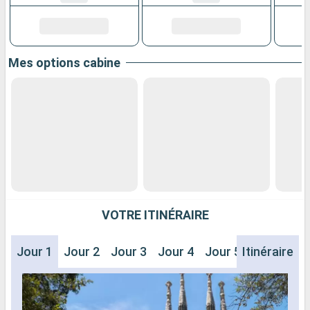
Mes options cabine
VOTRE ITINÉRAIRE
Jour 1
Jour 2
Jour 3
Jour 4
Jour 5
Itinéraire
Jour 6
J