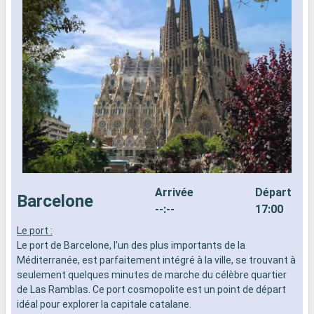
Arrivée
Départ
Barcelone
--:--
17:00
Le port :
L
Le port de Barcelone, l'un des plus importants de la
d
Méditerranée, est parfaitement intégré à la ville, se trouvant à
n
seulement quelques minutes de marche du célèbre quartier
s
de Las Ramblas. Ce port cosmopolite est un point de départ
d
idéal pour explorer la capitale catalane.