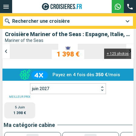
Rechercher une croisière
Croisière Mariner of the Seas : Espagne, Italie, Grèce, Croatie au départ de Barcelone
Mariner of the Seas
1 398 €
+ 125 photos
Nos destinations
Mois de départ
Payez en 4 fois dès
350 €
/mois
Ports
Compagnies
juin 2027
Rechercher
MEILLEUR PRIX
5 Juin
1 398 €
Ma catégorie cabine