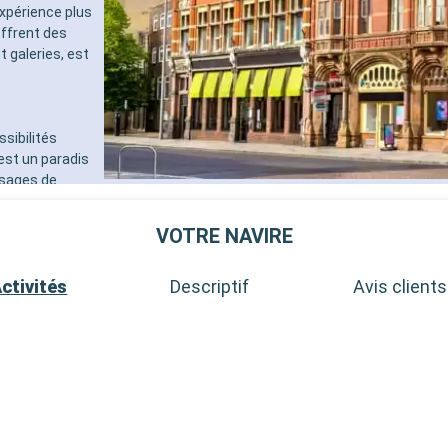
expérience plus
ffrent des
t galeries, est
sibilités
est un paradis
ysages de
, avec sa
ion d'une
VOTRE NAVIRE
 accessible en
passionnés
ctivités
Descriptif
Avis clients
 d'une heure de