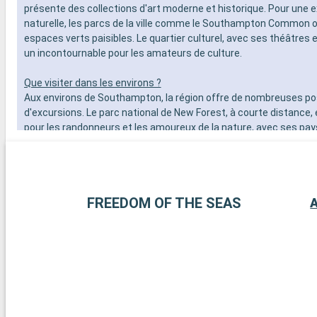
présente des collections d'art moderne et historique. Pour une 
naturelle, les parcs de la ville comme le Southampton Common o
espaces verts paisibles. Le quartier culturel, avec ses théâtres e
un incontournable pour les amateurs de culture.
Que visiter dans les environs ?
Aux environs de Southampton, la région offre de nombreuses pos
d'excursions. Le parc national de New Forest, à courte distance, 
pour les randonneurs et les amoureux de la nature, avec ses pa
landes et ses poneys en liberté. La ville historique de Winchester
cathédrale imposante et ses bâtiments anciens, est une excurs
journée enrichissante. Pour les amateurs de voile, l'île de Wight,
ferry, offre de belles plages et des régates célèbres. Enfin, les 
FREEDOM OF THE SEAS
A
d'histoire peuvent explorer les vestiges de Stonehenge, à moins
route.