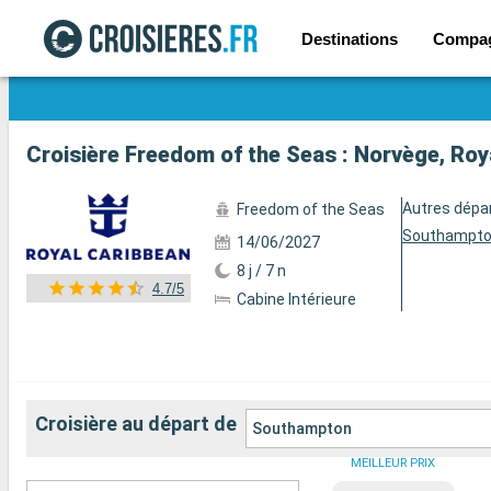
Destinations
Compa
Voir les 73 autres photos
Croisière Freedom of the Seas : Norvège, R
Autres dépa
Freedom of the Seas
Southampt
14/06/2027
8 j / 7 n
4.7/5
Cabine Intérieure
Croisière au départ de
Southampton
MEILLEUR PRIX