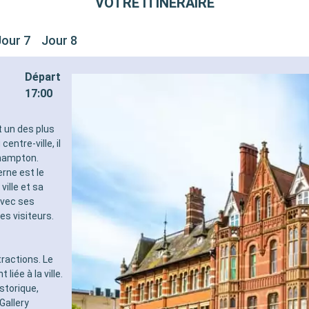
VOTRE ITINÉRAIRE
Jour 7
Jour 8
Départ
17:00
t un des plus
entre-ville, il
thampton.
rne est le
ville et sa
avec ses
s visiteurs.
tractions. Le
iée à la ville.
storique,
Gallery