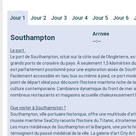
Jour 1
Jour 2
Jour 3
Jour 4
Jour 5
Jour 6
Arrivée
Southampton
--:--
Le port :
Le port de Southampton, situé sur la côte sud de l'Angleterre, es
grands ports de croisière du pays. À seulement 1,5 kilomètres du c
est parfaitement positionné pour une exploration aisée de Sou
Facilement accessible en taxi, bus ou même à pied, ce port mode
point de départ idéal pour découvrir l'histoire maritime riche de la 
culture contemporaine. L'ambiance dynamique du front de mer 
nombreux restaurants et magasins accueille chaleureusement le
Que visiter à Southampton ?
Southampton, ville portuaire historique, offre une multitude d'at
musée maritime SeaCity raconte l'histoire du Titanic, étroitement l
Les murs médiévaux de Southampton et la Bargate, une porte hi
témoignent du passé médiéval de la ville. La galerie d'art City Art 