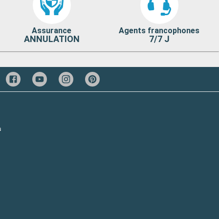
Assurance
Agents francophones
ANNULATION
7/7 J
s