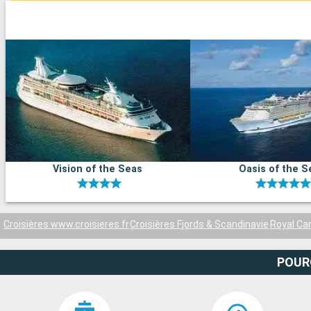
Vision of the Seas
Oasis of the S
Croisières www.croisieres.fr
Croisières Fjords & Scandinavie
Royal Ca
POUR