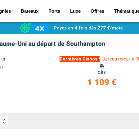
gnies
Bateaux
Ports
Luxe
Offres
Thématiqu
Payez en 4 fois dès
277 €
/mois
oyaume-Uni au départ de Southampton
rts
Dernières Dispos !
Bateau rempli à 
on
dès
1 109 €