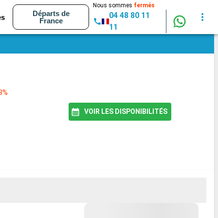
Nous sommes
fermés
Départs de
04 48 80 11
es
France
11
78%
VOIR LES DISPONIBILITÉS