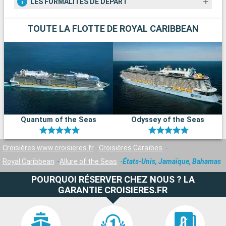
LES FORMALITÉS DE DÉPART
TOUTE LA FLOTTE DE ROYAL CARIBBEAN
Quantum of the Seas
Odyssey of the Seas
Croisières www.croisieres.fr
Croisières Caraïbes
Royal Caribbean
Allure of the Seas
États-Unis, Jamaïque, Bahamas
POURQUOI RÉSERVER CHEZ NOUS ? LA
GARANTIE CROISIERES.FR