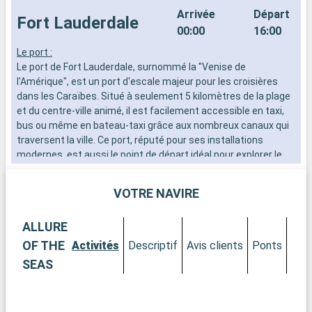
Arrivée
Départ
Fort Lauderdale
00:00
16:00
Le port :
P
Le port de Fort Lauderdale, surnommé la "Venise de
C
l'Amérique", est un port d'escale majeur pour les croisières
a
dans les Caraïbes. Situé à seulement 5 kilomètres de la plage
T
et du centre-ville animé, il est facilement accessible en taxi,
d
bus ou même en bateau-taxi grâce aux nombreux canaux qui
d
traversent la ville. Ce port, réputé pour ses installations
s
modernes, est aussi le point de départ idéal pour explorer le
v
sur de la Floride.
c
i
VOTRE NAVIRE
Que visiter à Fort Lauderdale ?
s
Fort Lauderdale est célèbre pour ses plages de sable fin et
v
ALLURE
ses eaux turquoise. La promenade de Las Olas Boulevard,
c
avec ses boutiques, ses galeries d'art et ses restaurants,
e
OF THE
Activités
Descriptif
Avis clients
Ponts
Cab
offre une expérience de shopping et de détente
e
SEAS
exceptionnelle. Le Musée et Jardins de Bonnet House sont un
l
havre de paix et d'histoire, présentant une architecture unique
l
et des jardins tropicaux luxuriants. Pour les amateurs