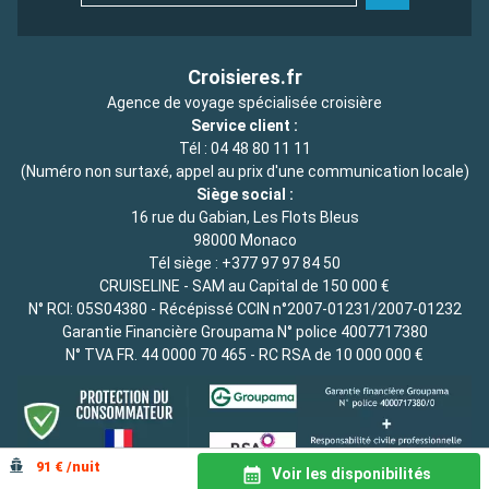
Croisieres.fr
Agence de voyage spécialisée croisière
Service client :
Tél :
04 48 80 11 11
(Numéro non surtaxé, appel au prix d'une communication locale)
Siège social :
16 rue du Gabian, Les Flots Bleus
98000 Monaco
Tél siège :
+377 97 97 84 50
CRUISELINE - SAM au Capital de 150 000 €
N° RCI: 05S04380 - Récépissé CCIN n°2007-01231/2007-01232
Garantie Financière Groupama N° police 4007717380
N° TVA FR. 44 0000 70 465 - RC RSA de 10 000 000 €
91 € /nuit
Voir les disponibilités