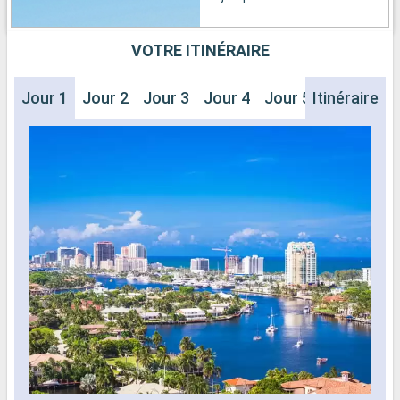
VOTRE ITINÉRAIRE
Jour 1
Jour 2
Jour 3
Jour 4
Jour 5
Itinéraire
Jour 6
J