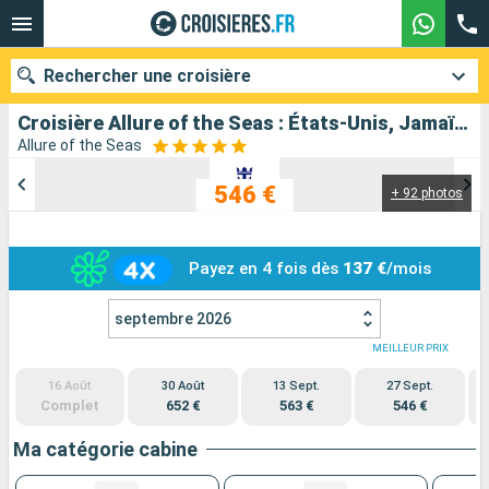
Rechercher une croisière
Croisière Allure of the Seas : États-Unis, Jamaïque, Bahamas au départ de Fort Lauderdale
Allure of the Seas
546 €
+ 92 photos
Nos destinations
Mois de départ
Payez en 4 fois dès
137 €
/mois
Ports
Compagnies
septembre 2026
Rechercher
MEILLEUR PRIX
16 Août
30 Août
13 Sept.
27 Sept.
Complet
652 €
563 €
546 €
Ma catégorie cabine