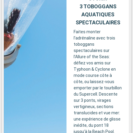
3 TOBOGGANS
AQUATIQUES
SPECTACULAIRES
Faites monter
l’adrénaline avec trois
toboggans
spectaculaires sur
l’Allure of the Seas:
défiez vos amis sur
Typhoon & Cyclone en
mode course côte à
côte, ou laissez-vous
emporter par le tourbillon
du Supercell. Descente
sur 3 ponts, virages
vertigineux, sections
translucides et vue mer:
une expérience de glisse
inédite, du pont 18
jusqu’à la Beach Pool.