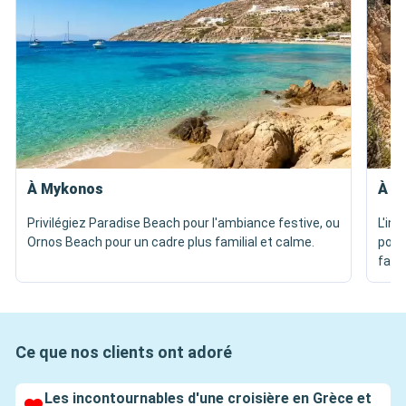
À Mykonos
À Z
Privilégiez Paradise Beach pour l'ambiance festive, ou
L'in
Ornos Beach pour un cadre plus familial et calme.
pour
fala
Ce que nos clients ont adoré
Les incontournables d'une croisière en Grèce et