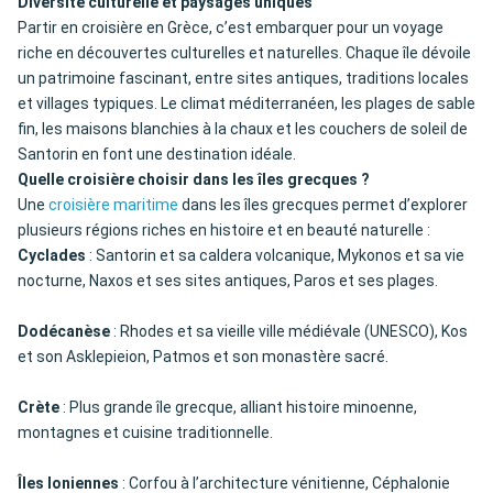
Diversité culturelle et paysages uniques
Partir en croisière en Grèce, c’est embarquer pour un voyage
riche en découvertes culturelles et naturelles. Chaque île dévoile
un patrimoine fascinant, entre sites antiques, traditions locales
et villages typiques. Le climat méditerranéen, les plages de sable
fin, les maisons blanchies à la chaux et les couchers de soleil de
Santorin en font une destination idéale.
Quelle croisière choisir dans les îles grecques ?
Une
croisière maritime
dans les îles grecques permet d’explorer
plusieurs régions riches en histoire et en beauté naturelle :
Cyclades
: Santorin et sa caldera volcanique, Mykonos et sa vie
nocturne, Naxos et ses sites antiques, Paros et ses plages.
Dodécanèse
: Rhodes et sa vieille ville médiévale (UNESCO), Kos
et son Asklepieion, Patmos et son monastère sacré.
Crète
: Plus grande île grecque, alliant histoire minoenne,
montagnes et cuisine traditionnelle.
Îles Ioniennes
: Corfou à l’architecture vénitienne, Céphalonie