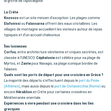
la grotte de l’Apocalypse.
La Crète
Knossos
est un site minoen d’exception. Les plages comme
Elafonissi
ou
Falassarna
offrent des eaux cristallines. Les
villages de montagne accueillent les visiteurs autour de repas
typiques et d’un accueil chaleureux.
Îles Ioniennes
Corfou
, entre architecture vénitienne et criques secrètes, est
classée à l’UNESCO.
Céphalonie
est célèbre pour sa plage de
Myrtos, et
Zante
pour Navagio, sa plage iconique bordée de
falaises.
Quels sont les ports de départ pour une croisière en Grèce ?
La majorité des départs s’effectuent depuis le
port du Pirée
(Athènes)
, mais aussi depuis le
port de Civitavecchia (Rome)
ou
encore
Héraklion
en Crète pour certaines croisières en
Méditerranée orientale.
Expériences à vivre pendant une croisière dans les îles
grecques