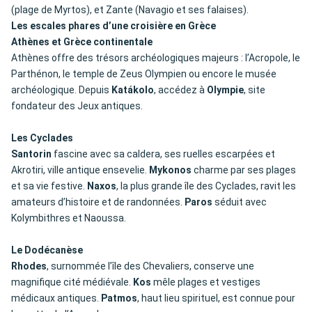
(plage de Myrtos), et Zante (Navagio et ses falaises).
Les escales phares d’une croisière en Grèce
Athènes et Grèce continentale
Athènes offre des trésors archéologiques majeurs : l’Acropole, le
Parthénon, le temple de Zeus Olympien ou encore le musée
archéologique. Depuis
Katákolo
, accédez à
Olympie
, site
fondateur des Jeux antiques.
Les Cyclades
Santorin
fascine avec sa caldera, ses ruelles escarpées et
Akrotiri, ville antique ensevelie.
Mykonos
charme par ses plages
et sa vie festive.
Naxos
, la plus grande île des Cyclades, ravit les
amateurs d’histoire et de randonnées.
Paros
séduit avec
Kolymbithres et Naoussa.
Le Dodécanèse
Rhodes
, surnommée l’île des Chevaliers, conserve une
magnifique cité médiévale.
Kos
mêle plages et vestiges
médicaux antiques.
Patmos
, haut lieu spirituel, est connue pour