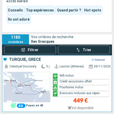
face à la mer, ou savourer le plaisir d’un navire conçu comme
ACCÈS RAPIDE
un véritable lieu de vie, entre détente, spectacles, piscines et
Conseils
Top expériences
Quand partir ?
Hot spots
animations pour tous les âges.
Selon l’itinéraire et le bateau choisis, l’expérience peut être
Ils ont adoré
culturelle, balnéaire, gastronomique ou plus résolument
tournée vers le divertissement. Grandes visites, soirées
douces, moments de calme ou loisirs à bord chacun peut y
1180
Vos critères de recherche :
trouver sa propre Grèce.
Iles Grecques
croisières
Filtrer
Trier
TURQUIE, GRÈCE
Celestyal Discovery
5 j
Lavrion (Athenes)
09/11/2026
Wifi inclus
Crédit excursions offert
Pourboires inclus
Boissons incluses aux repas
449 €
Payez en 4X
Vol disponible