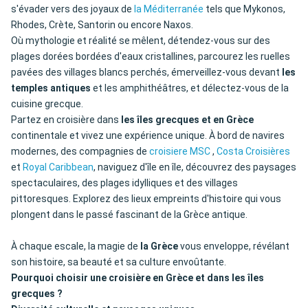
s'évader vers des joyaux de
la Méditerranée
tels que Mykonos,
Rhodes, Crète, Santorin ou encore Naxos.
Où mythologie et réalité se mêlent, détendez-vous sur des
plages dorées bordées d'eaux cristallines, parcourez les ruelles
pavées des villages blancs perchés, émerveillez-vous devant
les
temples antiques
et les amphithéâtres, et délectez-vous de la
cuisine grecque.
Partez en croisière dans
les îles grecques et en Grèce
continentale et vivez une expérience unique. À bord de navires
modernes, des compagnies de
croisiere MSC
,
Costa Croisières
et
Royal Caribbean
, naviguez d'île en île, découvrez des paysages
spectaculaires, des plages idylliques et des villages
pittoresques. Explorez des lieux empreints d'histoire qui vous
plongent dans le passé fascinant de la Grèce antique.
À chaque escale, la magie de
la Grèce
vous enveloppe, révélant
son histoire, sa beauté et sa culture envoûtante.
Pourquoi choisir une croisière en Grèce et dans les îles
grecques ?