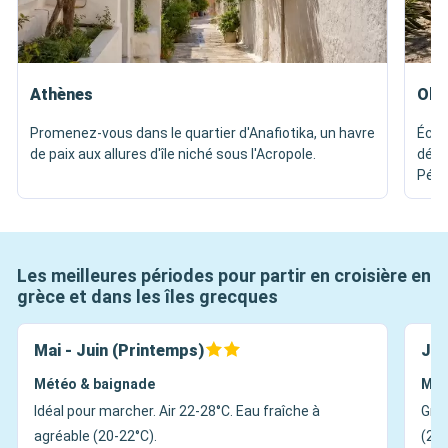
Athènes
Oly
Promenez-vous dans le quartier d'Anafiotika, un havre
Écha
de paix aux allures d'île niché sous l'Acropole.
dégu
Pélo
Les meilleures périodes pour partir en croisière en
grèce et dans les îles grecques
Mai - Juin (Printemps)
Jui
Météo & baignade
Mét
Idéal pour marcher. Air 22-28°C. Eau fraîche à
Gran
agréable (20-22°C).
(26°