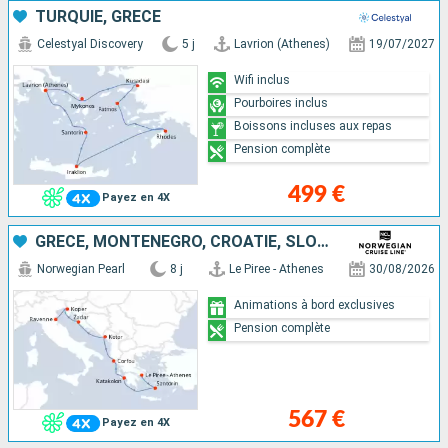
TURQUIE, GRÈCE
Celestyal Discovery
5 j
Lavrion (Athenes)
19/07/2027
Wifi inclus
Pourboires inclus
Boissons incluses aux repas
Pension complète
499 €
Payez en 4X
GRÈCE, MONTÉNÉGRO, CROATIE, SLOVÉNIE, ITALIE
Norwegian Pearl
8 j
Le Piree - Athenes
30/08/2026
Animations à bord exclusives
Pension complète
567 €
Payez en 4X