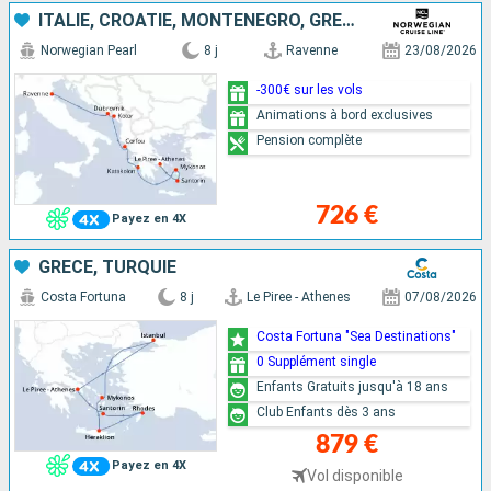
ITALIE, CROATIE, MONTÉNÉGRO, GRÈCE
Norwegian Pearl
8 j
Ravenne
23/08/2026
-300€ sur les vols
Animations à bord exclusives
Pension complète
726 €
Payez en 4X
GRÈCE, TURQUIE
Costa Fortuna
8 j
Le Piree - Athenes
07/08/2026
Costa Fortuna "Sea Destinations"
0 Supplément single
Enfants Gratuits jusqu'à 18 ans
Club Enfants dès 3 ans
879 €
Payez en 4X
Vol disponible