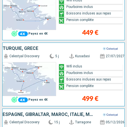
Wifi inclus
Pourboires inclus
Boissons incluses aux repas
Pension complète
449 €
Payez en 4X
TURQUIE, GRÈCE
Celestyal Discovery
5 j
Kusadasi
27/07/2027
Wifi inclus
Pourboires inclus
Boissons incluses aux repas
Pension complète
499 €
Payez en 4X
ESPAGNE, GIBRALTAR, MAROC, ITALIE, MAJORQUE, FRANCE
Celestyal Discovery
15 j
Tarragone
05/12/2026