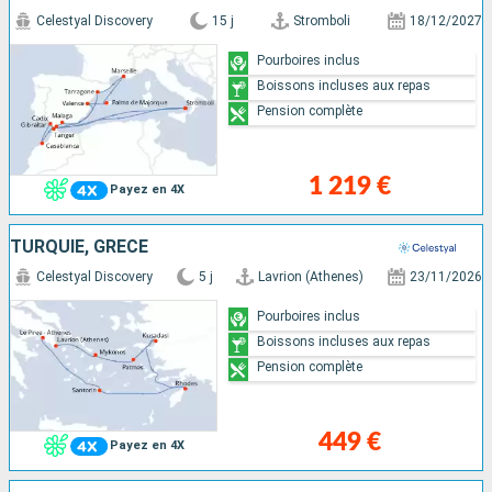
Celestyal Discovery
15 j
Stromboli
18/12/2027
Pourboires inclus
Boissons incluses aux repas
Pension complète
1 219 €
Payez en 4X
TURQUIE, GRÈCE
Celestyal Discovery
5 j
Lavrion (Athenes)
23/11/2026
Pourboires inclus
Boissons incluses aux repas
Pension complète
449 €
Payez en 4X