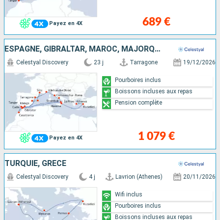
689 €
Payez en 4X
ESPAGNE, GIBRALTAR, MAROC, MAJORQUE, FRANCE, ITALIE, TURQUIE, GRÈCE
Celestyal Discovery
23 j
Tarragone
19/12/2026
Pourboires inclus
Boissons incluses aux repas
Pension complète
1 079 €
Payez en 4X
TURQUIE, GRÈCE
Celestyal Discovery
4 j
Lavrion (Athenes)
20/11/2026
Wifi inclus
Pourboires inclus
Boissons incluses aux repas