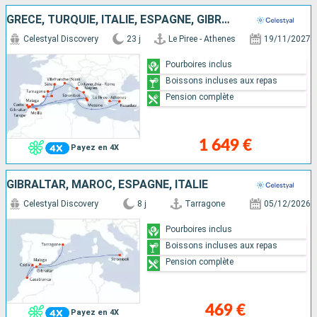
GRÈCE, TURQUIE, ITALIE, ESPAGNE, GIBRALTAR, MAROC, MAJORQUE, FRANCE
Celestyal Discovery
23 j
Le Piree - Athenes
19/11/2027
Pourboires inclus
Boissons incluses aux repas
Pension complète
1 649 €
Payez en 4X
GIBRALTAR, MAROC, ESPAGNE, ITALIE
Celestyal Discovery
8 j
Tarragone
05/12/2026
Pourboires inclus
Boissons incluses aux repas
Pension complète
469 €
Payez en 4X