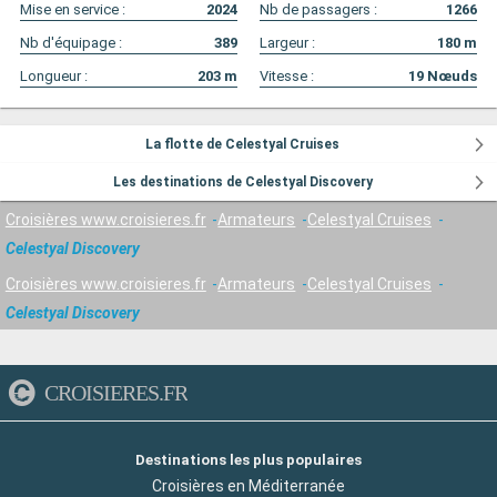
Mise en service :
2024
Nb de passagers :
1266
Nb d'équipage :
389
Largeur :
180
m
Longueur :
203
m
Vitesse :
19
Nœuds
La flotte de Celestyal Cruises
Les destinations de Celestyal Discovery
Croisières www.croisieres.fr
Armateurs
Celestyal Cruises
Celestyal Discovery
Croisières www.croisieres.fr
Armateurs
Celestyal Cruises
Celestyal Discovery
CROISIERES.FR
Destinations les plus populaires
Croisières en Méditerranée