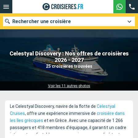
Rechercher une croisière
Celestyal Discovery : Nos offres de croisières
Nos destinations
2026 - 2027
25 croisières trouvées
Mois de départ
Ports
Compagnies
Voir les 11 autres photos
Rechercher
Le Celestyal Discovery, navire de la flotte de
Celestyal
Cruises
, offre une expérience immersive de
croisière dans
les îles grècques
et en Grèce. Avec une capacité de 1 266
passagers et 418 membres d'équipage, il garantit un cadre
intime et confortable avec un service personnalisé tout au