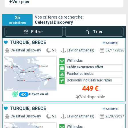
+
Voir plus
long du voyage.
25
Vos critères de recherche :
Celestyal Discovery
croisières
Filtrer
Trier
TURQUIE, GRÈCE
Celestyal Discovery
5 j
Lavrion (Athenes)
09/11/2026
Wifi inclus
Crédit excursions offert
Pourboires inclus
Boissons incluses aux repas
449 €
Payez en 4X
Vol disponible
TURQUIE, GRÈCE
Celestyal Discovery
5 j
Lavrion (Athenes)
26/07/2027
Wifi inclus