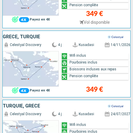
Pension complète
349 €
Payez en 4X
Vol disponible
GRÈCE, TURQUIE
Celestyal Discovery
4 j
Kusadasi
14/11/2026
Wifi inclus
Pourboires inclus
Boissons incluses aux repas
Pension complète
349 €
Payez en 4X
TURQUIE, GRÈCE
Celestyal Discovery
4 j
Kusadasi
24/07/2027
Wifi inclus
Pourboires inclus