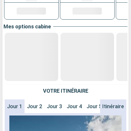
Mes options cabine
VOTRE ITINÉRAIRE
Jour 1
Jour 2
Jour 3
Jour 4
Jour 5
Itinéraire
Jour 6
J