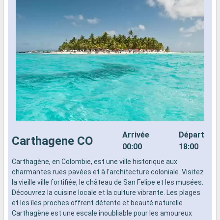
Arrivée
Départ
Carthagene CO
00:00
18:00
Carthagène, en Colombie, est une ville historique aux
L
charmantes rues pavées et à l'architecture coloniale. Visitez
d
la vieille ville fortifiée, le château de San Felipe et les musées.
n
Découvrez la cuisine locale et la culture vibrante. Les plages
s
et les îles proches offrent détente et beauté naturelle.
d
Carthagène est une escale inoubliable pour les amoureux