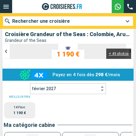
Rechercher une croisière
Croisière Grandeur of the Seas : Colombie, Aruba, Bonaire, Panama au départ de Carthagene CO
Grandeur of the Seas
1 190 €
+ 49 photos
Nos destinations
Mois de départ
Payez en 4 fois dès
298 €
/mois
Ports
Compagnies
février 2027
Rechercher
MEILLEUR PRIX
14 Févr.
1 190 €
Ma catégorie cabine