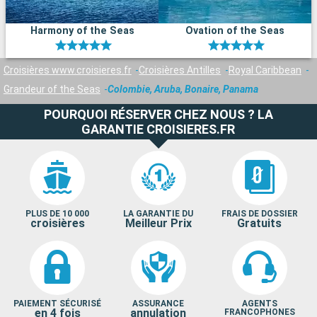
Harmony of the Seas
Ovation of the Seas
Croisières www.croisieres.fr
Croisières Antilles
Royal Caribbean
Grandeur of the Seas
Colombie, Aruba, Bonaire, Panama
POURQUOI RÉSERVER CHEZ NOUS ? LA
GARANTIE CROISIERES.FR
PLUS DE 10 000
LA GARANTIE DU
FRAIS DE DOSSIER
croisières
Meilleur Prix
Gratuits
PAIEMENT SÉCURISÉ
ASSURANCE
AGENTS
en 4 fois
annulation
FRANCOPHONES