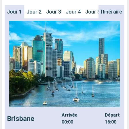
Jour 1
Jour 2
Jour 3
Jour 4
Jour 5
Itinéraire
Jour 6
J
Arrivée
Départ
Brisbane
00:00
16:00