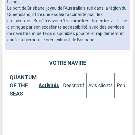
Le port :
L
Le port de Brisbane, joyau de l'Australie situé dans la région du
d
Queensland, offre une escale fascinante pour les
n
croisiéristes. Situé à environ 15 kilomètres du centre-ville, il se
s
distingue par son excellente accessibilité, avec des services
d
de navettes et de taxis disponibles pour relier rapidement et
confortablement le cœur vibrant de Brisbane.
Que visiter à Brisbane ?
Lors de votre escale à Brisbane, plongez dans un univers
VOTRE NAVIRE
urbain et naturel. Le Jardin Botanique de la ville, un havre de
verdure, est incontournable. Ne manquez pas la Gallery of
QUANTUM
Modern Art pour une touche de culture contemporaine. Le
South Bank Parklands, avec sa grande roue et ses espaces de
OF THE
Activités
Descriptif
Avis clients
Ponts
détente, offre une expérience unique. Pour les amateurs
SEAS
d'histoire, la visite de la Old Windmill et du Commissariat Store
est essentielle.
Que visiter dans les environs ?
La proximité de Brisbane avec la Gold Coast, avec ses plages
spectaculaires et ses parcs à thème, est un attrait majeur.
Pour une expérience plus tranquille, la réserve naturelle de