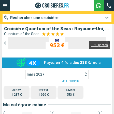
Rechercher une croisière
Croisière Quantum of the Seas : Royaume-Uni, Australie au départ de Brisbane
Quantum of the Seas
953 €
+ 93 photos
Nos destinations
Mois de départ
Payez en 4 fois dès
238 €
/mois
Ports
Compagnies
mars 2027
Rechercher
MEILLEUR PRIX
20 Nov.
19 Févr.
5 Mars
1 287 €
1 020 €
953 €
Ma catégorie cabine