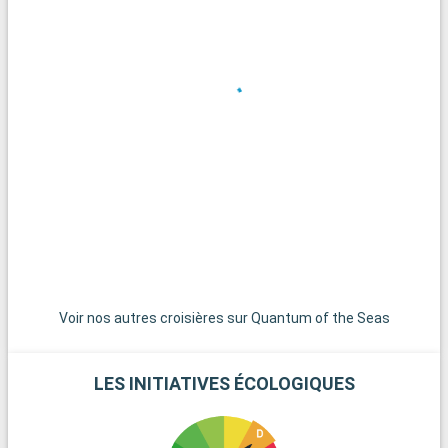
Moreton Island propose des activités comme l'observation
des dauphins ou des baleines, ainsi que des randonnées
pittoresques. Enfin, la Sunshine Coast, un peu plus au nord,
est parfaite pour apprécier la douceur de vivre australienne au
bord de l'eau.
Voir nos autres croisières sur Quantum of the Seas
LES INITIATIVES ÉCOLOGIQUES