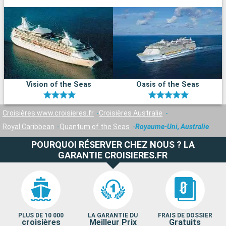
Vision of the Seas
Oasis of the Seas
Croisières www.croisieres.fr
Croisières Australie
Royal Caribbean
Quantum of the Seas
Royaume-Uni, Australie
POURQUOI RÉSERVER CHEZ NOUS ? LA
GARANTIE CROISIERES.FR
PLUS DE 10 000
LA GARANTIE DU
FRAIS DE DOSSIER
croisières
Meilleur Prix
Gratuits