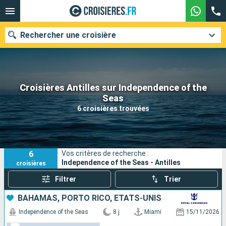
Rechercher une croisière
Croisières Antilles sur Independence of the
Nos destinations
Seas
6 croisières trouvées
Mois de départ
Ports
Compagnies
6
Vos critères de recherche :
Rechercher
Independence of the Seas - Antilles
croisières
Filtrer
Trier
BAHAMAS, PORTO RICO, ÉTATS-UNIS
Independence of the Seas
8 j
Miami
15/11/2026