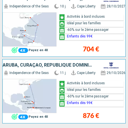
Independence of the Seas
10 j
Cape Liberty
28/10/2027
Activités à bord incluses
Idéal pour les familles
-60% sur le 2ème passager
Enfants dès 99€
704 €
Payez en 4X
ARUBA, CURAÇAO, RÉPUBLIQUE DOMINICAINE, ÉTATS-UNIS
Independence of the Seas
11 j
Cape Liberty
29/10/2026
Activités à bord incluses
Idéal pour les familles
-60% sur le 2ème passager
Enfants dès 99€
876 €
Payez en 4X