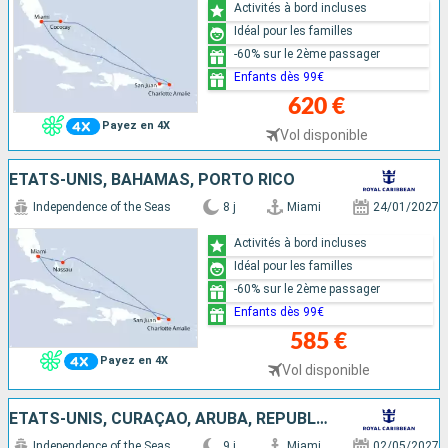
Activités à bord incluses
Idéal pour les familles
-60% sur le 2ème passager
Enfants dès 99€
620 €
Payez en 4X
Vol disponible
ÉTATS-UNIS, BAHAMAS, PORTO RICO
Independence of the Seas
8 j
Miami
24/01/2027
Activités à bord incluses
Idéal pour les familles
-60% sur le 2ème passager
Enfants dès 99€
585 €
Payez en 4X
Vol disponible
ÉTATS-UNIS, CURAÇAO, ARUBA, RÉPUBLIQUE DOMINICAINE, BAHAMAS
Independence of the Seas
9 j
Miami
02/05/2027