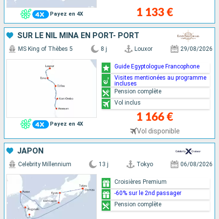
1 133 €
Payez en 4X
SUR LE NIL MINA EN PORT- PORT
MS King of Thèbes 5
8 j
Louxor
29/08/2026
Guide Egyptologue Francophone
Visites mentionées au programme
incluses
Pension complète
Vol inclus
1 166 €
Payez en 4X
Vol disponible
JAPON
Celebrity Millennium
13 j
Tokyo
06/08/2026
Croisières Premium
-60% sur le 2nd passager
Pension complète