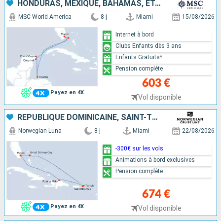
HONDURAS, MEXIQUE, BAHAMAS, ÉTATS-UNIS
MSC World America
8 j
Miami
15/08/2026
Internet à bord
Clubs Enfants dès 3 ans
Enfants Gratuits*
Pension complète
603 €
Payez en 4X
Vol disponible
RÉPUBLIQUE DOMINICAINE, SAINT-THOMAS, TORTOLA, BAHAMAS, ÉTATS-UNIS
Norwegian Luna
8 j
Miami
22/08/2026
-300€ sur les vols
Animations à bord exclusives
Pension complète
674 €
Payez en 4X
Vol disponible