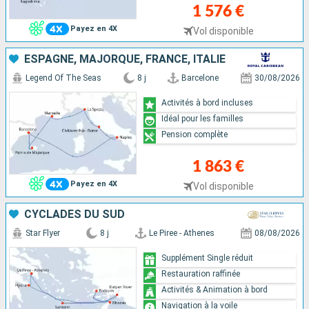
1 576 €
Payez en 4X
Vol disponible
ESPAGNE, MAJORQUE, FRANCE, ITALIE
Legend Of The Seas
8 j
Barcelone
30/08/2026
Activités à bord incluses
Idéal pour les familles
Pension complète
1 863 €
Payez en 4X
Vol disponible
CYCLADES DU SUD
Star Flyer
8 j
Le Piree - Athenes
08/08/2026
Supplément Single réduit
Restauration raffinée
Activités & Animation à bord
Navigation à la voile