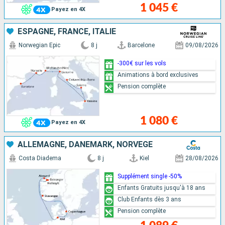
1 045 €
Payez en 4X
ESPAGNE, FRANCE, ITALIE
Norwegian Epic
8 j
Barcelone
09/08/2026
-300€ sur les vols
Animations à bord exclusives
Pension complète
1 080 €
Payez en 4X
ALLEMAGNE, DANEMARK, NORVÈGE
Costa Diadema
8 j
Kiel
28/08/2026
Supplément single -50%
Enfants Gratuits jusqu'à 18 ans
Club Enfants dès 3 ans
Pension complète