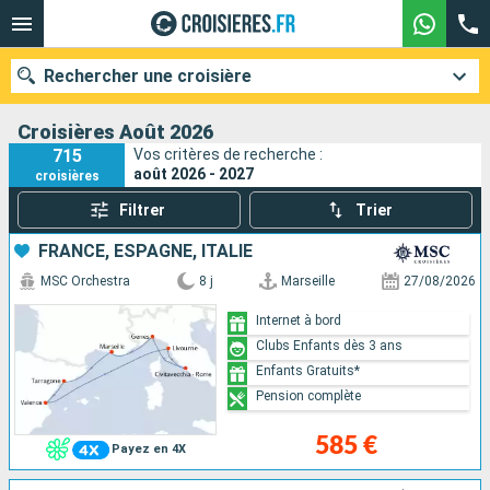
Rechercher une croisière
Croisières Août 2026
715
Vos critères de recherche :
août 2026 - 2027
croisières
Nos destinations
Filtrer
Trier
Mois de départ
FRANCE, ESPAGNE, ITALIE
MSC Orchestra
8 j
Marseille
27/08/2026
Ports
Compagnies
Internet à bord
Clubs Enfants dès 3 ans
Rechercher
Enfants Gratuits*
Pension complète
585 €
Payez en 4X