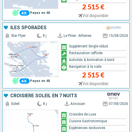
2 515 €
Payez en 4X
Vol disponible
ÎLES SPORADES
Star Flyer
8 j
Le Piree - Athenes
15/08/2026
Supplément Single réduit
Restauration raffinée
Activités & Animation à bord
Navigation à la voile
2 515 €
Payez en 4X
Vol disponible
CROISIÈRE SOLEIL EN 7 NUITS
Soleil
8 j
Assouan
07/08/2026
Croisière de Luxe
Cuisine Gastronomique
Expériences exclusives