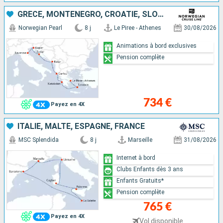
GRÈCE, MONTÉNÉGRO, CROATIE, SLOVÉNIE, ITALIE
Norwegian Pearl
8 j
Le Piree - Athenes
30/08/2026
Animations à bord exclusives
Pension complète
734 €
Payez en 4X
ITALIE, MALTE, ESPAGNE, FRANCE
MSC Splendida
8 j
Marseille
31/08/2026
Internet à bord
Clubs Enfants dès 3 ans
Enfants Gratuits*
Pension complète
765 €
Payez en 4X
Vol disponible