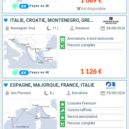
1 089 €
Payez en 4X
Vol disponible
ITALIE, CROATIE, MONTÉNÉGRO, GRÈCE, TURQUIE
Norwegian Viva
11 j
Ravenne
28/08/2026
Animations à bord exclusives
Pension complète
1 126 €
Payez en 4X
ESPAGNE, MAJORQUE, FRANCE, ITALIE
Sun Princess
8 j
Barcelone
29/08/2026
Croisière Premium
Cuisine raffinée
Service personalisé
Pension complète