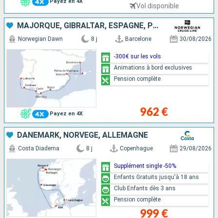
Payez en 4X
Vol disponible
MAJORQUE, GIBRALTAR, ESPAGNE, PORTUGAL
Norwegian Dawn
8 j
Barcelone
30/08/2026
-300€ sur les vols
Animations à bord exclusives
Pension complète
962 €
Payez en 4X
DANEMARK, NORVÈGE, ALLEMAGNE
Costa Diadema
8 j
Copenhague
29/08/2026
Supplément single -50%
Enfants Gratuits jusqu'à 18 ans
Club Enfants dès 3 ans
Pension complète
999 €