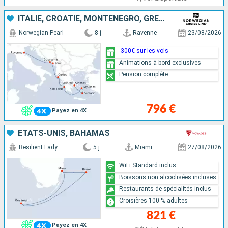
ITALIE, CROATIE, MONTÉNÉGRO, GRÈCE
Norwegian Pearl
8 j
Ravenne
23/08/2026
-300€ sur les vols
Animations à bord exclusives
Pension complète
796 €
Payez en 4X
ÉTATS-UNIS, BAHAMAS
Resilient Lady
5 j
Miami
27/08/2026
WiFi Standard inclus
Boissons non alcoolisées incluses
Restaurants de spécialités inclus
Croisières 100 % adultes
821 €
Payez en 4X