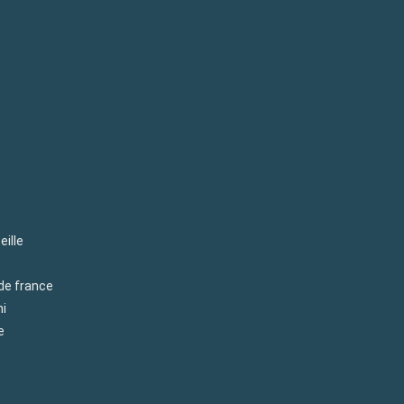
eille
 de france
mi
e