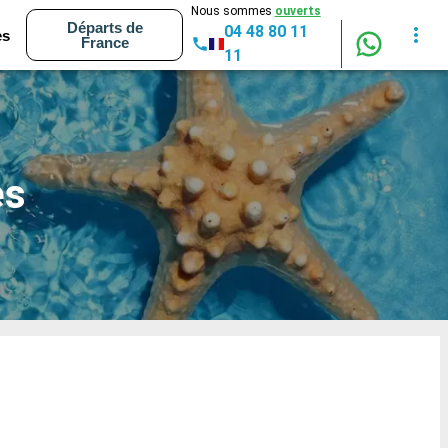
Nous sommes
ouverts
Départs de
04 48 80 11
es
France
11
es