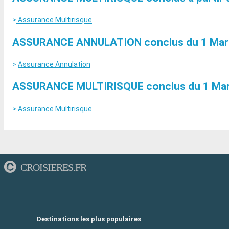
>
Assurance Multirisque
ASSURANCE ANNULATION conclus du 1 Mars 
>
Assurance Annulation
ASSURANCE MULTIRISQUE conclus du 1 Mars
>
Assurance Multirisque
CROISIERES.FR
Destinations les plus populaires