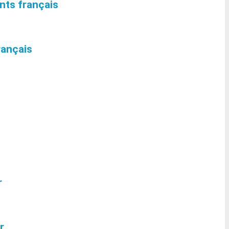
nts français
rançais
r
r