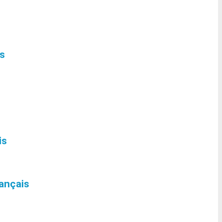
s
is
ançais