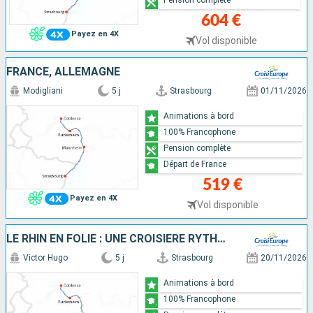
604 €
Payez en 4X
Vol disponible
FRANCE, ALLEMAGNE
Modigliani
5 j
Strasbourg
01/11/2026
Animations à bord
100% Francophone
Pension complète
Départ de France
519 €
Payez en 4X
Vol disponible
LE RHIN EN FOLIE : UNE CROISIÈRE RYTHMÉE : LÉGENDE, SAVEURS ET BONNE HUMEUR
Victor Hugo
5 j
Strasbourg
20/11/2026
Animations à bord
100% Francophone