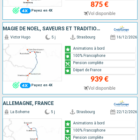
875 €
Payez en 4X
Vol disponible
MAGIE DE NOËL, SAVEURS ET TRADITIONS DE L'AVENT EN CROISIÈRE SUR LE RHIN
Victor Hugo
5 j
Strasbourg
16/12/2026
Animations à bord
100% Francophone
Pension complète
Départ de France
939 €
Payez en 4X
Vol disponible
ALLEMAGNE, FRANCE
La Boheme
5 j
Strasbourg
22/12/2026
Animations à bord
100% Francophone
Pension complète