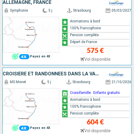
ALLEMAGNE, FRANCE
Symphonie
5 j
Strasbourg
05/03/2027
Animations à bord
100% Francophone
Pension complète
Départ de France
575 €
Payez en 4X
Vol disponible
CROISIÈRE ET RANDONNÉES DANS LA VALLÉE DU RHIN - HISTOIRE, TRADITIONS ET AMBIANCE RHÉNANE
MS Monet
5 j
Strasbourg
21/10/2026
Croisifamille : Enfants gratuits
Animations à bord
100% Francophone
Pension complète
604 €
Payez en 4X
Vol disponible