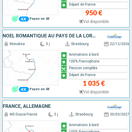
Départ de France
950 €
Payez en 4X
Vol disponible
NOËL ROMANTIQUE AU PAYS DE LA LORELEI
Monalisa
5 j
Strasbourg
22/12/2026
Animations à bord
100% Francophone
Pension complète
Départ de France
1 035 €
Payez en 4X
Vol disponible
FRANCE, ALLEMAGNE
MS Douce France
5 j
Strasbourg
30/03/2027
Animations à bord
100% Francophone