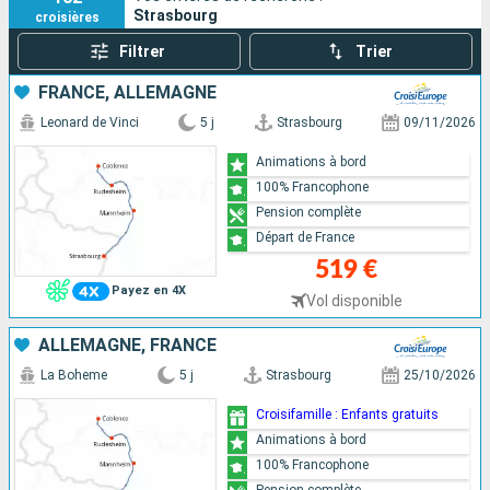
Strasbourg
croisières
Filtrer
Trier
FRANCE, ALLEMAGNE
Leonard de Vinci
5 j
Strasbourg
09/11/2026
Animations à bord
100% Francophone
Pension complète
Départ de France
519 €
Payez en 4X
Vol disponible
ALLEMAGNE, FRANCE
La Boheme
5 j
Strasbourg
25/10/2026
Croisifamille : Enfants gratuits
Animations à bord
100% Francophone
Pension complète