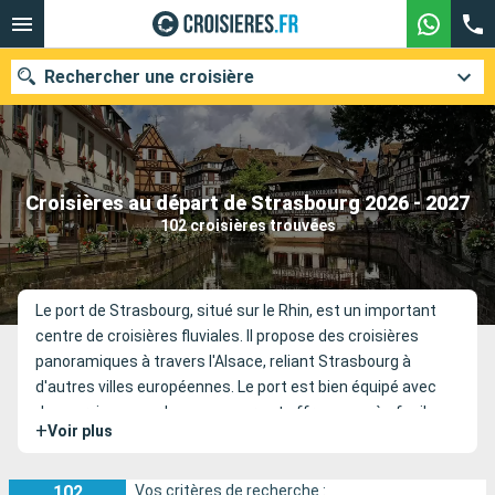
Rechercher une croisière
Nos destinations
Croisières au départ de Strasbourg 2026 - 2027
102 croisières trouvées
Mois de départ
Ports
Compagnies
Le port de Strasbourg, situé sur le Rhin, est un important
centre de croisières fluviales. Il propose des croisières
Rechercher
panoramiques à travers l'Alsace, reliant Strasbourg à
d'autres villes européennes. Le port est bien équipé avec
des services pour les passagers et offre un accès facile au
+
Voir plus
centre historique de la ville.
102
Vos critères de recherche :