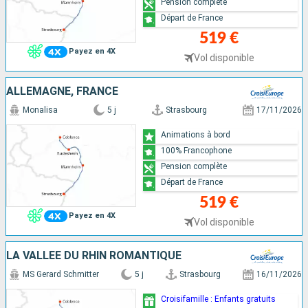
Pension complète
Départ de France
519 €
Payez en 4X
Vol disponible
ALLEMAGNE, FRANCE
Monalisa
5 j
Strasbourg
17/11/2026
Animations à bord
100% Francophone
Pension complète
Départ de France
519 €
Payez en 4X
Vol disponible
LA VALLÉE DU RHIN ROMANTIQUE
MS Gerard Schmitter
5 j
Strasbourg
16/11/2026
Croisifamille : Enfants gratuits