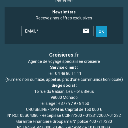
Pinterest
Newsletters
Recevez nos offres exclusives
EMAIL*
OK
Croisieres.fr
Agence de voyage spécialisée croisière
Service client :
Tél :
04 48 80 11 11
(Numéro non surtaxé, appel au prix d'une communication locale)
Siège social :
16 rue du Gabian, Les Flots Bleus
98000 Monaco
Tél siège :
+377 97 97 84 50
CRUISELINE - SAM au Capital de 150 000 €
N° RCI: 05S04380 - Récépissé CCIN n°2007-01231/2007-01232
Garantie Financière Groupama N° police 4007717380
N° TVA FR. 44 0000 70 465 - RC RSA de 10 000 000 €