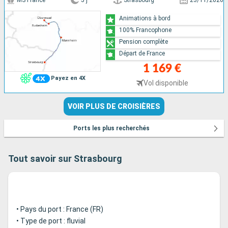
MS France
5 j
Strasbourg
23/11/2026
Animations à bord
100% Francophone
Pension complète
Départ de France
1 169 €
Payez en 4X
Vol disponible
VOIR PLUS DE CROISIÈRES
Ports les plus recherchés
Tout savoir sur Strasbourg
• Pays du port : France (FR)
• Type de port : fluvial