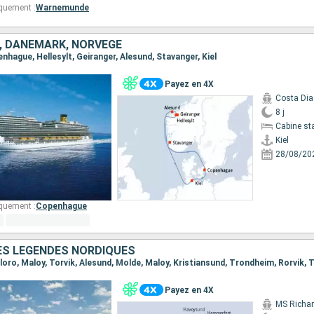
quement :
Warnemunde
, DANEMARK, NORVÈGE
penhague, Hellesylt, Geiranger, Alesund, Stavanger, Kiel
Payez en 4X
Costa Di
8 j
Cabine st
Kiel
28/08/20
quement :
Copenhague
ES LÉGENDES NORDIQUES
Payez en 4X
MS Richar