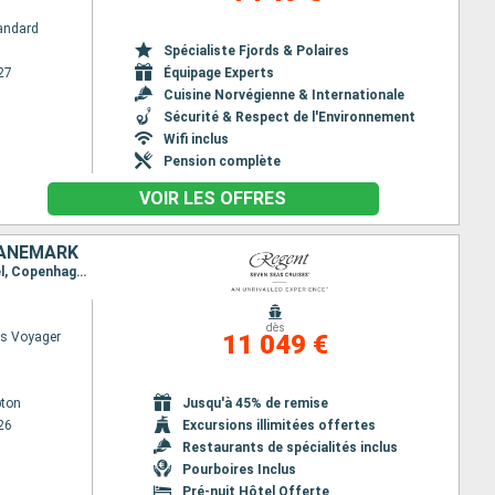
andard
Spécialiste Fjords & Polaires
27
Équipage Experts
Cuisine Norvégienne & Internationale
Sécurité & Respect de l'Environnement
Wifi inclus
Pension complète
VOIR LES OFFRES
DANEMARK
Itinéraire : Southampton, Zeebrugge, Rotterdam, Kristiansand, Oslo, Lysekil, Aarhus, Canal de Kiel, Copenhague
dès
s Voyager
11 049 €
ton
Jusqu'à 45% de remise
26
Excursions illimitées offertes
Restaurants de spécialités inclus
Pourboires Inclus
Pré-nuit Hôtel Offerte