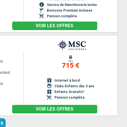
Service de blanchisserie inclus
Boissons Premium incluses
Pension complète
VOIR LES OFFRES
ia
dès
715 €
andard
Internet à bord
26
Clubs Enfants dès 3 ans
Enfants Gratuits*
Pension complète
VOIR LES OFFRES
ES