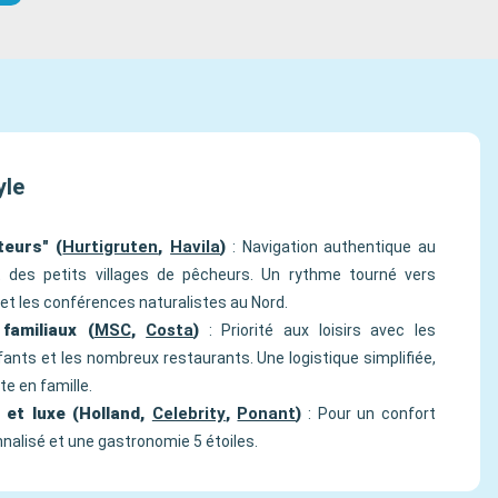
yle
teurs" (
Hurtigruten
,
Havila
)
: Navigation authentique au
 des petits villages de pêcheurs. Un rythme tourné vers
 et les conférences naturalistes au Nord.
familiaux (
MSC
,
Costa
)
: Priorité aux loisirs avec les
fants et les nombreux restaurants. Une logistique simplifiée,
e en famille.
 et luxe (Holland,
Celebrity
,
Ponant
)
: Pour un confort
nnalisé et une gastronomie 5 étoiles.