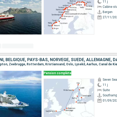
11 j
Cabine st
Bergen
27/11/20
I, BELGIQUE, PAYS-BAS, NORVÈGE, SUÈDE, ALLEMAGNE, 
Pension complète
Seven Sea
11 j
Suite
Southamp
01/09/20