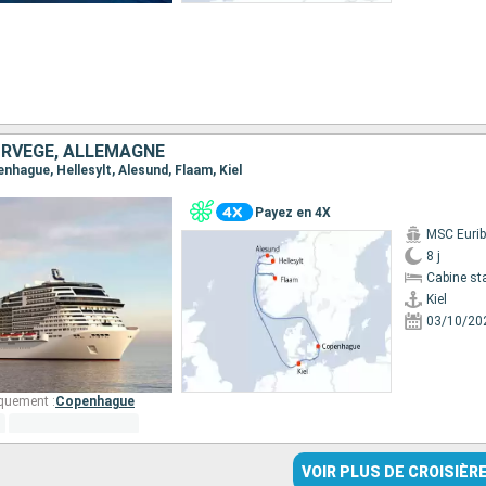
RVÈGE, ALLEMAGNE
penhague, Hellesylt, Alesund, Flaam, Kiel
Payez en 4X
MSC Eurib
8 j
Cabine st
Kiel
03/10/20
quement :
Copenhague
VOIR PLUS DE CROISIÈR