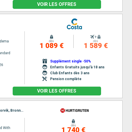
VOIR LES OFFRES
+
adema
dès
dès
1 089 €
1 589 €
andard
Supplément single -50%
26
Enfants Gratuits jusqu'à 18 ans
Club Enfants dès 3 ans
Pension complète
VOIR LES OFFRES
Itinéraire : Bergen, Floro, Maloy, Torvik, Alesund, Molde, Maloy, Kristiansund, Trondheim, Rorvik, Torvik, Bronnoysund, Sandnessjoen, Nesna (passagem circulo polar), Ornes, Bodo, Stamsund, Svolvaer, Alesund, Stokmarknes, sortland, Risoyhamn, Harstad, Finnsnes, Tromso, Skjervoy, Molde, Oksfjord, Hammerfest, Havoysund, Honningsvag, Kjollefjord, Mehamn, Berlevag, Kristiansund, Batsfjord, Vardo, Vadso, Kirkenes, Berlevag, Trondheim, Mehamn, Kjollefjord, Honningsvag, Havoysund, Hammerfest, Oksfjord, Skjervoy, Tromso, Bodo, Ornes, Nesna (passagem circulo polar), Sandnessjoen, Bronnoysund, Rorvik, Finnsnes, Harstad, Risoyhamn, sortland, Stokmarknes, Svolvaer, Stamsund, Trondheim, Bodo, Ornes, Nesna (passagem circulo polar), Sandnessjoen, Bronnoysund, Rorvik, Sandnessjoen, Trondheim, Nesna (passagem circulo polar), Ornes, Bodo, Stamsund, Svolvaer, Stokmarknes, sortland, Risoyhamn, Harstad, Finnsnes, Tromso, Skjervoy, Oksfjord, Hammerfest, Havoysund, Honningsvag, Kjollefjord, Mehamn, Berlevag, Batsfjord, Vardo, Vadso, Kirkenes, Vardo, Batsfjord, Berlevag, Mehamn, Kjollefjord, Honningsvag, Havoysund, Hammerfest, Oksfjord, Skjervoy, Tromso, Finnsnes, Harstad, Risoyhamn, sortland, Stokmarknes, Svolvaer, Stamsund, Bodo, Ornes, Nesna (passagem circulo polar), Sandnessjoen, Bronnoysund, Rorvik, Trondheim
dès
d With
1 740 €