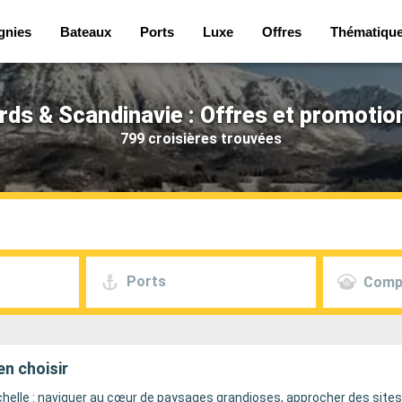
gnies
Bateaux
Ports
Luxe
Offres
Thématiqu
ords & Scandinavie : Offres et promotio
799 croisières trouvées
Ports
Comp
en choisir
échelle : naviguer au cœur de paysages grandioses, approcher des sites