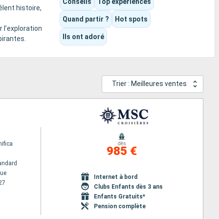
Conseils
Top expériences
ent histoire,
Quand partir ?
Hot spots
r l’exploration
Ils ont adoré
pirantes.
Trier : Meilleures ventes
ifica
dès
985 €
andard
ue
Internet à bord
27
Clubs Enfants dès 3 ans
Enfants Gratuits*
Pension complète