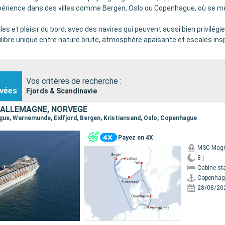
érience dans des villes comme Bergen, Oslo ou Copenhague, où se mêl
es et plaisir du bord, avec des navires qui peuvent aussi bien privilégie
uilibre unique entre nature brute, atmosphère apaisante et escales ins
Vos critères de recherche :
vées
Fjords & Scandinavie
 ALLEMAGNE, NORVÈGE
ague, Warnemunde, Eidfjord, Bergen, Kristiansand, Oslo, Copenhague
Payez en 4X
MSC Magn
8 j
Cabine st
Copenhag
28/08/20