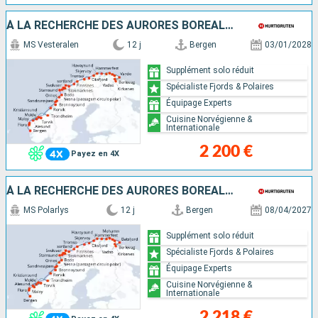
À LA RECHERCHE DES AURORES BORÉALES
MS Vesteralen
12 j
Bergen
03/01/2028
Supplément solo réduit
Spécialiste Fjords & Polaires
Équipage Experts
Cuisine Norvégienne &
Internationale
2 200 €
Payez en 4X
À LA RECHERCHE DES AURORES BORÉALES
MS Polarlys
12 j
Bergen
08/04/2027
Supplément solo réduit
Spécialiste Fjords & Polaires
Équipage Experts
Cuisine Norvégienne &
Internationale
2 218 €