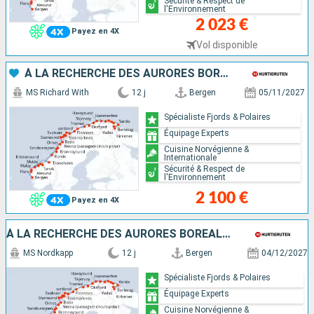
Sécurité & Respect de
l'Environnement
2 023 €
Payez en 4X
Vol disponible
À LA RECHERCHE DES AURORES BORÉALES
MS Richard With
12 j
Bergen
05/11/2027
Spécialiste Fjords & Polaires
Équipage Experts
Cuisine Norvégienne &
Internationale
Sécurité & Respect de
l'Environnement
2 100 €
Payez en 4X
À LA RECHERCHE DES AURORES BORÉALES
MS Nordkapp
12 j
Bergen
04/12/2027
Spécialiste Fjords & Polaires
Équipage Experts
Cuisine Norvégienne &