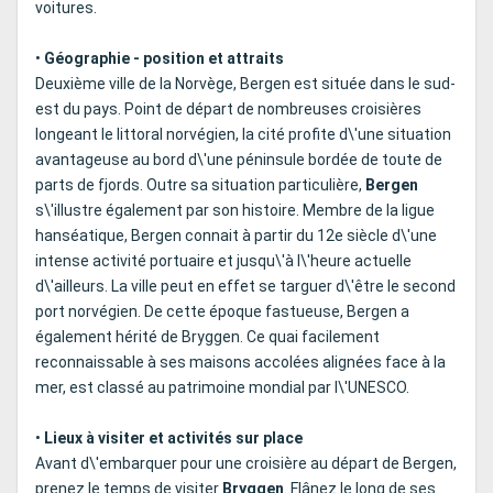
voitures.
•
Géographie - position et attraits
Deuxième ville de la Norvège, Bergen est située dans le sud-
est du pays. Point de départ de nombreuses croisières
longeant le littoral norvégien, la cité profite d\'une situation
avantageuse au bord d\'une péninsule bordée de toute de
parts de fjords. Outre sa situation particulière,
Bergen
s\'illustre également par son histoire. Membre de la ligue
hanséatique, Bergen connait à partir du 12e siècle d\'une
intense activité portuaire et jusqu\'à l\'heure actuelle
d\'ailleurs. La ville peut en effet se targuer d\'être le second
port norvégien. De cette époque fastueuse, Bergen a
également hérité de Bryggen. Ce quai facilement
reconnaissable à ses maisons accolées alignées face à la
mer, est classé au patrimoine mondial par l\'UNESCO.
•
Lieux à visiter et activités sur place
Avant d\'embarquer pour une croisière au départ de Bergen,
prenez le temps de visiter
Bryggen
. Flânez le long de ses