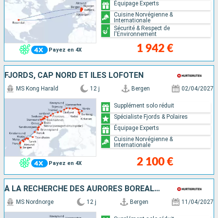
Équipage Experts
Cuisine Norvégienne &
Internationale
Sécurité & Respect de
l'Environnement
1 942 €
Payez en 4X
FJORDS, CAP NORD ET ÎLES LOFOTEN
MS Kong Harald
12 j
Bergen
02/04/2027
Supplément solo réduit
Spécialiste Fjords & Polaires
Équipage Experts
Cuisine Norvégienne &
Internationale
2 100 €
Payez en 4X
À LA RECHERCHE DES AURORES BORÉALES
MS Nordnorge
12 j
Bergen
11/04/2027