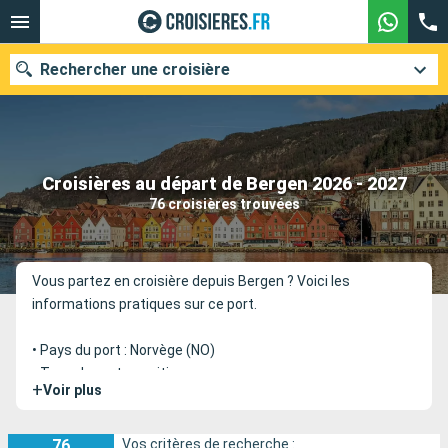
Rechercher une croisière
Nos destinations
Croisières au départ de Bergen 2026 - 2027
76 croisières trouvées
Mois de départ
Ports
Compagnies
Vous partez en croisière depuis Bergen ? Voici les
informations pratiques sur ce port.
Rechercher
• Pays du port : Norvège (NO)
• Type de port : maritime
+
Voir plus
• Destination principale desservie : Fjords & Scandinavie
• Terminal de départ : E2
76
Vos critères de recherche :