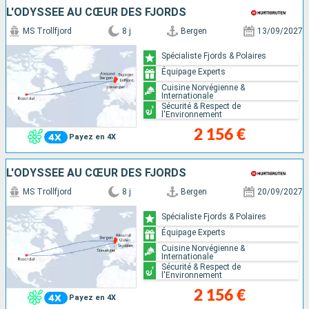
L'ODYSSÉE AU CŒUR DES FJORDS
MS Trollfjord
8 j
Bergen
13/09/2027
Spécialiste Fjords & Polaires
Équipage Experts
Cuisine Norvégienne &
Internationale
Sécurité & Respect de
l'Environnement
2 156 €
Payez en 4X
L'ODYSSÉE AU CŒUR DES FJORDS
MS Trollfjord
8 j
Bergen
20/09/2027
Spécialiste Fjords & Polaires
Équipage Experts
Cuisine Norvégienne &
Internationale
Sécurité & Respect de
l'Environnement
2 156 €
Payez en 4X