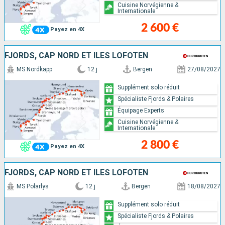
Cuisine Norvégienne &
Internationale
2 600 €
Payez en 4X
FJORDS, CAP NORD ET ÎLES LOFOTEN
MS Nordkapp
12 j
Bergen
27/08/2027
Supplément solo réduit
Spécialiste Fjords & Polaires
Équipage Experts
Cuisine Norvégienne &
Internationale
2 800 €
Payez en 4X
FJORDS, CAP NORD ET ÎLES LOFOTEN
MS Polarlys
12 j
Bergen
18/08/2027
Supplément solo réduit
Spécialiste Fjords & Polaires