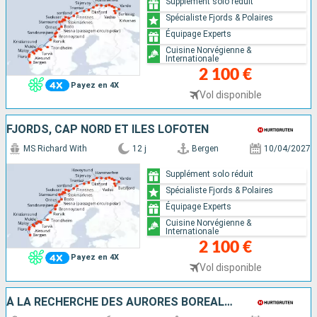
Supplément solo réduit
Spécialiste Fjords & Polaires
Équipage Experts
Cuisine Norvégienne &
Internationale
2 100 €
Payez en 4X
Vol disponible
FJORDS, CAP NORD ET ÎLES LOFOTEN
MS Richard With
12 j
Bergen
10/04/2027
Supplément solo réduit
Spécialiste Fjords & Polaires
Équipage Experts
Cuisine Norvégienne &
Internationale
2 100 €
Payez en 4X
Vol disponible
À LA RECHERCHE DES AURORES BORÉALES