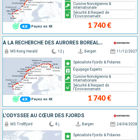
Cuisine Norvégienne &
Internationale
Sécurité & Respect de
l'Environnement
1 740 €
Payez en 4X
À LA RECHERCHE DES AURORES BORÉALES
MS Kong Harald
12 j
Bergen
11/12/2027
Spécialiste Fjords & Polaires
Équipage Experts
Cuisine Norvégienne &
Internationale
Sécurité & Respect de
l'Environnement
1 740 €
Payez en 4X
L'ODYSSÉE AU CŒUR DES FJORDS
MS Trollfjord
8 j
Bergen
24/04/2028
Spécialiste Fjords & Polaires