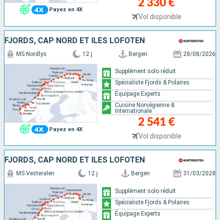
2 330 €
Payez en 4X
Vol disponible
FJORDS, CAP NORD ET ÎLES LOFOTEN
MS Nordlys
12 j
Bergen
28/08/2026
Supplément solo réduit
Spécialiste Fjords & Polaires
Équipage Experts
Cuisine Norvégienne &
Internationale
2 541 €
Payez en 4X
Vol disponible
FJORDS, CAP NORD ET ÎLES LOFOTEN
MS Vesteralen
12 j
Bergen
31/03/2028
Supplément solo réduit
Spécialiste Fjords & Polaires
Équipage Experts