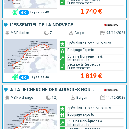
l'Environnement
1 740 €
Payez en 4X
L'ESSENTIEL DE LA NORVÈGE
MS Polarlys
7 j
Bergen
05/11/2026
Spécialiste Fjords & Polaires
Équipage Experts
Cuisine Norvégienne &
Internationale
Sécurité & Respect de
l'Environnement
1 819 €
Payez en 4X
À LA RECHERCHE DES AURORES BORÉALES
MS Nordnorge
12 j
Bergen
11/12/2026
Spécialiste Fjords & Polaires
Équipage Experts
Cuisine Norvégienne &
Internationale