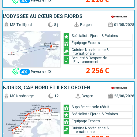
Payez en 4X
L'ODYSSÉE AU CŒUR DES FJORDS
MS Trollfjord
8 j
Bergen
01/05/2028
Spécialiste Fjords & Polaires
Équipage Experts
Cuisine Norvégienne &
Internationale
Sécurité & Respect de
l'Environnement
2 256 €
Payez en 4X
FJORDS, CAP NORD ET ÎLES LOFOTEN
MS Nordnorge
12 j
Bergen
23/08/2026
Supplément solo réduit
Spécialiste Fjords & Polaires
Équipage Experts
Cuisine Norvégienne &
Internationale