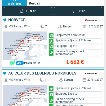
Bergen
croisières
Filtrer
Trier
NORVÈGE
MS Richard With
7 j
Bergen
10/04/2027
Supplément solo réduit
Spécialiste Fjords & Polaires
Équipage Experts
Cuisine Norvégienne &
Internationale
1 662 €
Payez en 4X
AU CŒUR DES LÉGENDES NORDIQUES
MS Richard With
11 j
Bergen
27/11/2027
Spécialiste Fjords & Polaires
Équipage Experts
Cuisine Norvégienne &
Internationale
Sécurité & Respect de