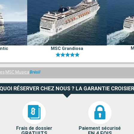
M
ntic
MSC Grandiosa
res
MSC Musica
Brésil
QUOI RÉSERVER CHEZ NOUS ? LA GARANTIE CROISIER
Frais de dossier
Paiement sécurisé
GRATUITS
EN 4 FOIS