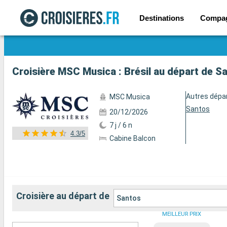
Destinations
Compa
Voir les 89 autres photos
Croisière MSC Musica : Brésil au départ de S
Autres dépa
MSC Musica
Santos
20/12/2026
7 j / 6 n
4.3/5
Cabine Balcon
Croisière au départ de
Santos
MEILLEUR PRIX