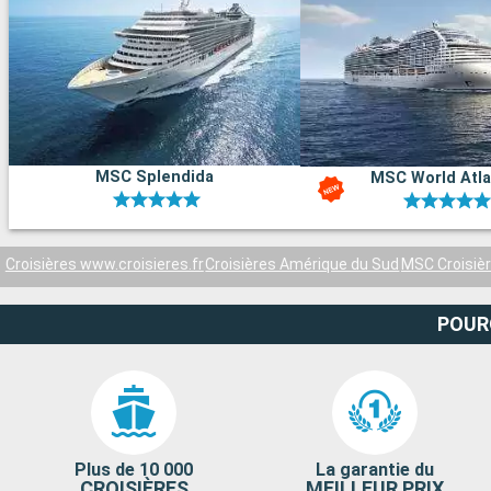
MSC Splendida
MSC World Atla
Croisières www.croisieres.fr
Croisières Amérique du Sud
MSC Croisiè
POUR
Plus de 10 000
La garantie du
CROISIÈRES
MEILLEUR PRIX