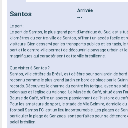
- 20% de réd
- Activités et divertissements pour
Restaurants
adultes, enfants et bébés
Arrivée
Santos
prépayé
- Activités récréatives pour enfants
---
SPORT ET 
SERVICES
- Programme
Le port :
- Personnel qualifié multilingue
Broadway
Le port de Santos, le plus grand port d'Amérique du Sud, est situé
AUTRES PRIVILÈGES
- Espace pis
kilomètres du centre-ville de Santos, offrant un accès facile et 
- Points MSC Voyagers Club
- Equipement
visiteurs. Bien desservi par les transports publics et les taxis, le 
- Salle de s
port et le centre-ville permet de découvrir le paysage urbain et l
panoramiqu
magnifiques qui caractérisent cette ville brésilienne.
- Activités 
adultes, en
Que visiter à Santos ?
- Activités 
Santos, ville côtière du Brésil, est célèbre pour son jardin de bord
SERVICES
reconnu comme le plus grand jardin en bord de plage par le Guin
- Personnel 
records. Découvrez le charme du centre historique, avec ses bâ
AUTRES PR
coloniaux et l'église du Valongo. Le Musée du Café, situé dans l'
- Points MS
Bourse de Café, offre un aperçu passionnant de l'histoire du café
Pour les amateurs de sport, le stade de Vila Belmiro, domicile du
football Santos FC, est un lieu incontournable. Les plages de San
particulier la plage de Gonzaga, sont parfaites pour se détendre e
soleil brésilien.