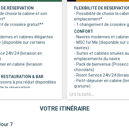
É DE RÉSERVATION
FLEXIBILITÉ DE RÉSERVATIO
 de choisir la cabine et son
- Possibilité de choisir la cabi
nt*
emplacement*
 de croisière gratuit**
- 1 changement de croisière g
CONFORT
odernes et cabines élégantes
- Navires modernes et cabine
 (disponible sur certains
- MSC for Me (disponible sur 
navires)
ce 24h/24 (livraison en
- Suites et cabines situées au
)
emplacements du navire
uner en cabine (livraison
- Pack de bienvenue (Prosecc
chocolats)
- Room Service 24h/24 (livrais
 RESTAURATION & BAR
- Petit-déjeuner en cabine (liv
issons à prix réduit disponibles
gratuite)
e la réservation
c grand choix de spécialités
AVANTAGES RESTAURATION 
Lire la suite...
- Forfaits boissons à prix rédu
s principaux avec plats
au moment de la réservation
VOTRE ITINÉRAIRE
 prise en compte des
- Buffet avec grand choix de 
iététiques
culinaires
a tranche horaire du dîner (sous
- Restaurants principaux avec
Jour 7
sponibilité)
gourmets et prise en compte