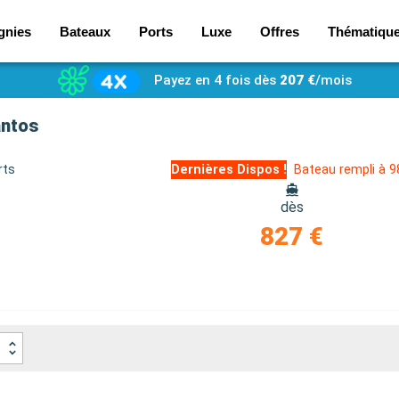
gnies
Bateaux
Ports
Luxe
Offres
Thématiqu
Payez en 4 fois dès
207 €
/mois
antos
rts
Dernières Dispos !
Bateau rempli à 
dès
827 €