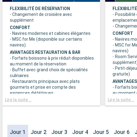
FLEXIBILITÉ DE RÉSERVATION
FLEXIBILIT
- Changement de croisière avec
- Possibilité
supplément
emplaceme
- Changement
CONFORT
- Navires modernes et cabines élégantes
CONFORT
- MSC for Me (disponible sur certains
- Navires m
navires).
- MSC for Me
navires)
AVANTAGES RESTAURATION & BAR
- Room Servi
- Forfaits boissons à prix réduit disponibles
supplément
au moment de la réservation
- Petit-déje
- Buffet avec grand choix de spécialités
gratuite)
culinaires
- Restaurants principaux avec plats
AVANTAGES
gourmets et prise en compte des
- Forfaits bo
exigences diététiques
au moment d
- Buffet ave
Lire la suite...
Lire la suite...
SPORT ET DIVERTISSEMENTS
culinaires
- Programme varié de spectacles de style
- Restaurant
Broadway
gourmets et
- Espace piscine
exigences d
- Equipements sportifs de plein-air
- Choix de l
- Salle de sport équipée avec vue
Jour 1
Jour 2
Jour 3
Jour 4
Jour 5
Jour 6
réserve de di
panoramique