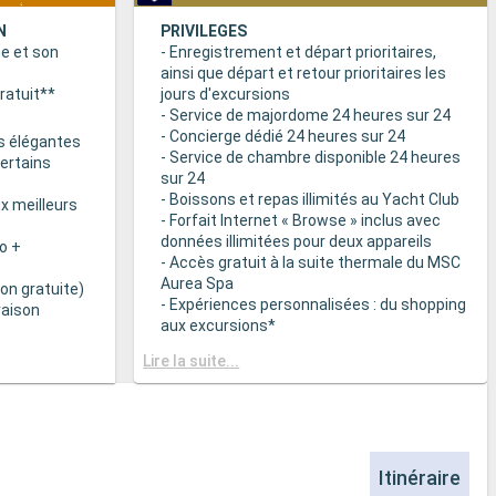
N
PRIVILEGES
ne et son
- Enregistrement et départ prioritaires,
ainsi que départ et retour prioritaires les
ratuit**
jours d'excursions
- Service de majordome 24 heures sur 24
- Concierge dédié 24 heures sur 24
s élégantes
- Service de chambre disponible 24 heures
certains
sur 24
- Boissons et repas illimités au Yacht Club
x meilleurs
- Forfait Internet « Browse » inclus avec
données illimitées pour deux appareils
o +
- Accès gratuit à la suite thermale du MSC
Aurea Spa
on gratuite)
- Expériences personnalisées : du shopping
raison
aux excursions*
- Equipements de relaxation dans chaque
& BAR
Lire la suite...
suite
it disponibles
- Autres attentions personnelles : service
d’assistance pour faire et défaire les
spécialités
valises, journal livré directement en cabine
sur demande*
 plats
- L’expérience la plus récompensée pour le
Itinéraire
 des
versement des points « MSC Voyagers