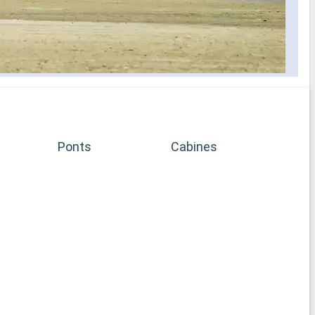
ait Spa
es soins Spa
e
prise en
Ponts
Cabines