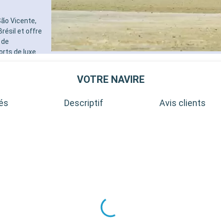
pour les adultes)
- 40% de réduction sur un forf
São Vicente,
sélectionné prépayé
résil et offre
- 10% de réduction sur tous l
réservés à bord
 de
orts de luxe.
SERVICES
Mar, avec sa
- Personnel qualifié multilingu
- Embarquement prioritaire & 
ndonnée et
VOTRE NAVIRE
charge des bagages
le animée de
AUTRES PRIVILÈGES
nce urbaine
tés
Descriptif
Avis clients
- Points MSC Voyagers Club
.