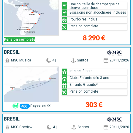
Une bouteille de champagne de
bienvenue incluse
Boissons non alcoolisées incluses
Pourboires inclus
Pension complète
8 290 €
Pension complète
BRÉSIL
MSC Musica
4 j
Santos
23/11/2026
Internet à bord
Clubs Enfants dès 3 ans
Enfants Gratuits*
Pension complète
303 €
Payez en 4X
BRÉSIL
MSC Seaview
4 j
Santos
29/11/2026