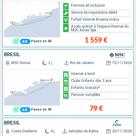
Formule all inclusive
Service de majordome dédié
Forfait Internet Browse inclus
Accès gratuit à l’espace thermal du
MSC Aurea Spa
1 559 €
Payez en 4X
BRÉSIL
MSC Divina
2 j
Rio de Janeiro
15/11/2026
Internet à bord
Clubs Enfants dès 3 ans
Enfants Gratuits*
Pension complète
79 €
Payez en 4X
BRÉSIL
Costa Diadema
4 j
Salvador de Bahia
20/11/2026