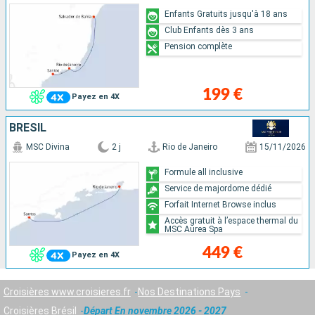
Enfants Gratuits jusqu'à 18 ans
Club Enfants dès 3 ans
Pension complète
199 €
Payez en 4X
BRÉSIL
MSC Divina
2 j
Rio de Janeiro
15/11/2026
Formule all inclusive
Service de majordome dédié
Forfait Internet Browse inclus
Accès gratuit à l’espace thermal du
MSC Aurea Spa
449 €
Payez en 4X
Croisières www.croisieres.fr
Nos Destinations Pays
Croisières Brésil
Départ En novembre 2026 - 2027