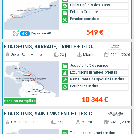
Clubs Enfants dès 3 ans
Enfants Gratuits*
Pension complète
549 €
Payez en 4X
ÉTATS-UNIS, BARBADE, TRINITÉ-ET-TOBAGO, BRÉSIL, GRENADE, PORTO RICO
Seven Seas Mariner
23 j
Miami
09/11/2026
Jusqu'à 45% de remise
Excursions illimitées offertes
Restaurants de spécialités inclus
Pourboires Inclus
10 344 €
Pension complète
ÉTATS-UNIS, SAINT VINCENT-ET-LES-GRENADINES, ANTIGUA-ET-BARBUDA, SAINTE-LUCIE, TRINITÉ-ET-TOBAGO, BRÉSIL, BARBADE, DOMINIQUE, SAINT-MARTIN, PORTO RICO, BAHAMAS
Oceania Insignia
26 j
Miami
24/11/2026
Tous les restaurants inclus