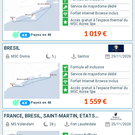
Service de majordome dédié
Forfait Internet Browse inclus
Accès gratuit à l’espace thermal du
MSC Aurea Spa
1 019 €
Payez en 4X
BRÉSIL
MSC Divina
5 j
Santos
29/11/2026
Formule all inclusive
Service de majordome dédié
Forfait Internet Browse inclus
Accès gratuit à l’espace thermal du
MSC Aurea Spa
1 559 €
Payez en 4X
FRANCE, BRÉSIL, SAINT-MARTIN, ÉTATS-UNIS, CURAÇAO, BARBADE, TRINITÉ-ET-TOBAGO, MARTINIQUE
MS Volendam
28 j
Fort Lauderdale
25/11/2026
Cuisine Raffinée