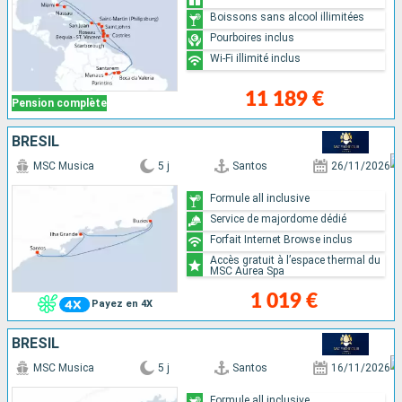
Boissons sans alcool illimitées
Pourboires inclus
Wi-Fi illimité inclus
11 189 €
Pension complète
BRÉSIL
MSC Musica
5 j
Santos
26/11/2026
Formule all inclusive
Service de majordome dédié
Forfait Internet Browse inclus
Accès gratuit à l’espace thermal du
MSC Aurea Spa
1 019 €
Payez en 4X
BRÉSIL
MSC Musica
5 j
Santos
16/11/2026
Formule all inclusive