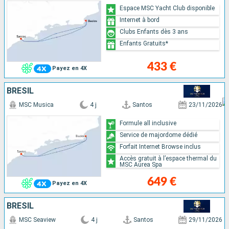
Espace MSC Yacht Club disponible
Internet à bord
Clubs Enfants dès 3 ans
Enfants Gratuits*
433 €
Payez en 4X
BRÉSIL
MSC Musica
4 j
Santos
23/11/2026
Formule all inclusive
Service de majordome dédié
Forfait Internet Browse inclus
Accès gratuit à l’espace thermal du
MSC Aurea Spa
649 €
Payez en 4X
BRÉSIL
MSC Seaview
4 j
Santos
29/11/2026