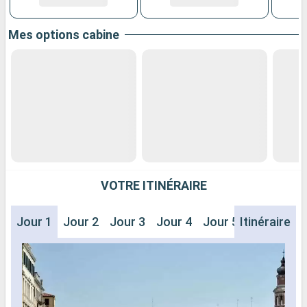
Mes options cabine
VOTRE ITINÉRAIRE
Jour 1
Jour 2
Jour 3
Jour 4
Jour 5
Itinéraire
Jour 6
J