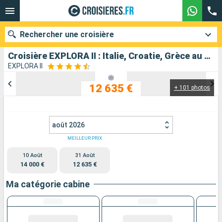
Rechercher une croisière
Croisière EXPLORA II : Italie, Croatie, Grèce au départ de Venise Fusina
EXPLORA II
12 635 €
+ 101 photos
Nos destinations
Mois de départ
août 2026
Ports
Compagnies
MEILLEUR PRIX
10 Août
31 Août
Rechercher
14 000 €
12 635 €
Ma catégorie cabine