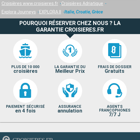
Croisières www.croisieres.fr
Croisières Adriatique
Explora Journeys
EXPLORA II
Italie, Croatie, Grèce
POURQUOI RÉSERVER CHEZ NOUS ? LA
GARANTIE CROISIERES.FR
PLUS DE 10 000
LA GARANTIE DU
FRAIS DE DOSSIER
croisières
Meilleur Prix
Gratuits
PAIEMENT SÉCURISÉ
ASSURANCE
AGENTS
en 4 fois
annulation
FRANCOPHONES
7/7 J
CROISIERES.FR