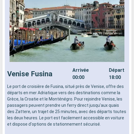
Arrivée
Départ
Venise Fusina
00:00
18:00
Le port de croisière de Fusina, situé près de Venise, offre des
R
départs en mer Adriatique vers des destinations comme la
p
Grèce, la Croatie et le Monténégro. Pour rejoindre Venise, les
e
passagers peuvent prendre un ferry direct jusqu'aux quais
E
des Zattere, un trajet de 25 minutes, avec des départs toutes
A
les deux heures. Le port est facilement accessible en voiture
d
et dispose d'options de stationnement sécurisé.
d
p