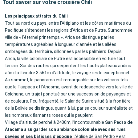
Tout savoir sur votre croisière Chili
Les principaux attraits du Chili
Tout au nord du pays, entre l’Altiplano et les côtes maritimes du
Pacifique s’étendent les régions d’Arica et de Putre. Surnommée
ville de « l’éternel printemps », Arica se distingue par les
températures agréables à longueur d’année et les allées
ombragées du territoire, sillonnées par les palmiers. Depuis
Arica, la ville coloniale de Putre est accessible en voiture tout
terrain. Sur des routes qui serpentent les hauts plateaux andins
afin d’atteindre 3 561m d’altitude, le voyage reste exceptionnel.
Au sommet, le panorama est remarquable sur les volcans tels
que le Taapaca et l’Ancoma, avant de redescendre vers la ville de
Colchane, un trajet ponctué par une succession de paysages et
de couleurs. Peu fréquenté, le Salar de Surire situé à la frontière
de la Bolivie se distingue, quant à lui, par sa couleur surréaliste et
les nombreux flamants roses qui le peuplent.
Village d’altitude perché à 2400m, l’incontournable
San Pedro de
Atacama a su garder son ambiance coloniale avec ses rues
pavées et ses bâtisses d’époque
. L’église de San Pedro y est