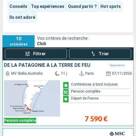
Entre ports colorés, lacs, volcans, glaciers, canaux australs et
Conseils
Top expériences
Quand partir ?
Hot spots
longues navigations face aux montagnes, le Chili offre une
croisière de grands paysages, plus contemplative que
Ils ont adoré
balnéaire, avec une vraie impression de bout du monde.
10
Vos critères de recherche :
Chili
croisières
Filtrer
Trier
DE LA PATAGONIE À LA TERRE DE FEU
MV Stella Australis
11 j
Paris
07/11/2026
Conférences à bord incluses
Pension complète
Départ de France
7 590 €
Pension complète