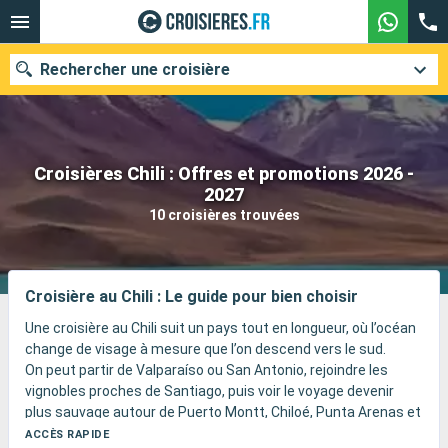
Rechercher une croisière
Croisières Chili : Offres et promotions 2026 -
Nos destinations
2027
10 croisières trouvées
Mois de départ
Ports
Compagnies
Croisière au Chili : Le guide pour bien choisir
Rechercher
Une croisière au Chili suit un pays tout en longueur, où l’océan
change de visage à mesure que l’on descend vers le sud.
On peut partir de Valparaíso ou San Antonio, rejoindre les
vignobles proches de Santiago, puis voir le voyage devenir
plus sauvage autour de Puerto Montt, Chiloé, Punta Arenas et
des fjords de Patagonie.
ACCÈS RAPIDE