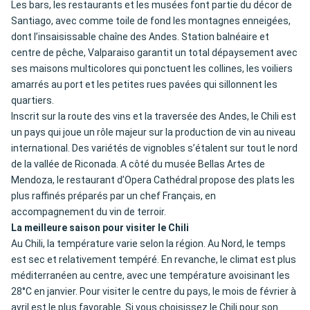
Les bars, les restaurants et les musées font partie du décor de
Santiago, avec comme toile de fond les montagnes enneigées,
dont l’insaisissable chaîne des Andes. Station balnéaire et
centre de pêche, Valparaiso garantit un total dépaysement avec
ses maisons multicolores qui ponctuent les collines, les voiliers
amarrés au port et les petites rues pavées qui sillonnent les
quartiers.
Inscrit sur la route des vins et la traversée des Andes, le Chili est
un pays qui joue un rôle majeur sur la production de vin au niveau
international. Des variétés de vignobles s’étalent sur tout le nord
de la vallée de Riconada. A côté du musée Bellas Artes de
Mendoza, le restaurant d’Opera Cathédral propose des plats les
plus raffinés préparés par un chef Français, en
accompagnement du vin de terroir.
La meilleure saison pour visiter le Chili
Au Chili, la température varie selon la région. Au Nord, le temps
est sec et relativement tempéré. En revanche, le climat est plus
méditerranéen au centre, avec une température avoisinant les
28°C en janvier. Pour visiter le centre du pays, le mois de février à
avril est le plus favorable. Si vous choisissez le Chili pour son