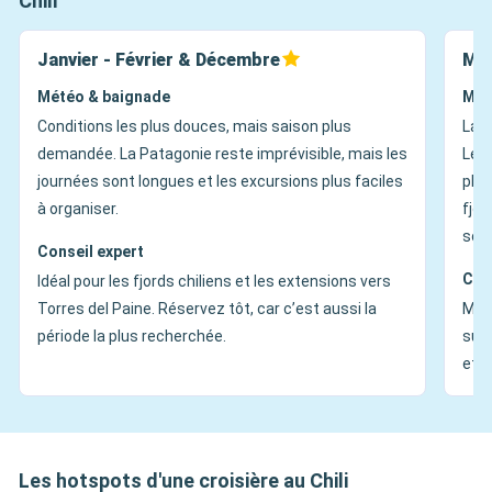
Chili
Janvier - Février & Décembre
Ma
Météo & baignade
Mét
Conditions les plus douces, mais saison plus
La p
demandée. La Patagonie reste imprévisible, mais les
Les 
journées sont longues et les excursions plus faciles
plus
à organiser.
fjor
son
Conseil expert
Con
Idéal pour les fjords chiliens et les extensions vers
Torres del Paine. Réservez tôt, car c’est aussi la
Meil
période la plus recherchée.
surt
et l
Les hotspots d'une croisière au Chili